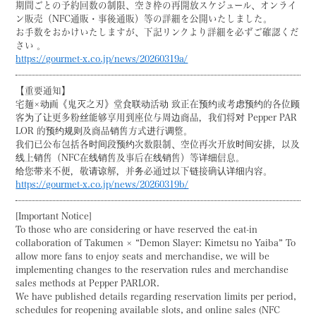
期間ごとの予約回数の制限、空き枠の再開放スケジュール、オンライ
ン販売（NFC通販・事後通販）等の詳細を公開いたしました。
お手数をおかけいたしますが、下記リンクより詳細を必ずご確認くだ
さい 。
https://gourmet-x.co.jp/news/20260319a/
【重要通知】
宅麺×动画《鬼灭之刃》堂食联动活动 致正在预约或考虑预约的各位顾
客为了让更多粉丝能够享用到座位与周边商品，我们将对 Pepper PAR
LOR 的预约规则及商品销售方式进行调整。
我们已公布包括各时间段预约次数限制、空位再次开放时间安排，以及
线上销售（NFC在线销售及事后在线销售）等详细信息。
给您带来不便，敬请谅解，并务必通过以下链接确认详细内容。
https://gourmet-x.co.jp/news/20260319b/
[Important Notice]
To those who are considering or have reserved the eat-in
collaboration of Takumen × “Demon Slayer: Kimetsu no Yaiba” To
allow more fans to enjoy seats and merchandise, we will be
implementing changes to the reservation rules and merchandise
sales methods at Pepper PARLOR.
We have published details regarding reservation limits per period,
schedules for reopening available slots, and online sales (NFC