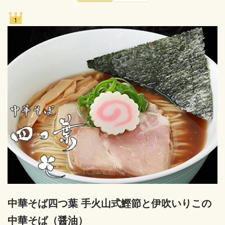
中華そば四つ葉 手火山式鰹節と伊吹いりこの
中華そば（醤油）