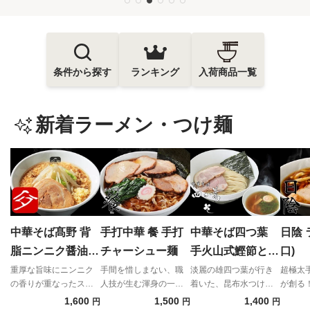
条件から探す
ランキング
入荷商品一覧
新着ラーメン・つけ麺
中華そば髙野 背
手打中華 餐 手打
中華そば四つ葉
日陰 
脂ニンニク醤油蕎
チャーシュー麺
手火山式鰹節と伊
口)
麦
吹いりこの昆布水
重厚な旨味にニンニク
手間を惜しまない、職
淡麗の雄四つ葉が行き
超極太
の香りが重なったスタ
人技が生む渾身の一
着いた、昆布水つけめ
が創る
つけそば（塩）
ミナみなぎる一杯
杯。
んの完成形！
立つ"濃
1,600
1,500
1,400
円
円
円