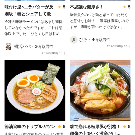
味付け脂×ニラバターが反
5
不思議な濃厚さ！
5
則級！妻とシェアして最後
豚骨魚介のつけ麺と思っていただく
は完飲しました✨
と意外なお味！！ 濃厚は濃厚なので
冷凍の味噌ラーメンにはあまり期待
すが、塩味が強いわけではなく、節
していなかったのですが、これは想
感が強すぎるわけでもなく！ そし
像以上でした。 ひとくち目は甘めの
て、麺はモチモチ！！ 濃厚さはあり
ひろ・40代/男性
味噌で、そこから豚骨のコクが後を
つつも、舌の縦方向に濃厚さを感じ
追ってきます。レンゲを底に沈めて
麺活パパ・30代/男性
2026年08月04日
るお味！ 感覚的な感想で申し訳ござ
から引き上げると、コクと旨味が凝
2026年08月05日
いません！ ごちそう様でした！！！
縮した別物のスープになります🍜 麺
は極太の平打ちで、もちもちしなが
ら噛むとワシワシ。太いぶんスープ
をしっかり持ち上げてくれます。 チ
ャーシューは豚ウデ肉で、見た目は
硬そうなのに食べるとホロホロ。そ
れでいて肉感はしっかり残っていて
満足感がありました😃 麺は茹で前
287.5gが茹で後454.0gまで増えるの
で、妻とシェアしてちょうどいい
量。 もやしとニンニクを用意してお
くと、肉味噌との相性がぐっと良く
節油旨味のトリプルガツン
5
箸で崩れる極厚豚が別格！
5
なります。 別皿に取り分けた味付け
想像の上をいく激辛だけど
店主は2000年代初期のラーメン業界