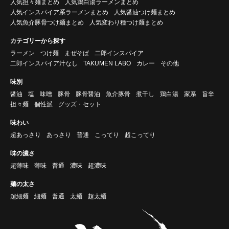
人気担々麺まとめ
人気鶏白湯ラーメンまとめ
人気インスパイア系ラーメンまとめ
人気醤油つけ麺まとめ
人気魚介豚骨つけ麺まとめ
人気変わり種つけ麺まとめ
カテゴリーから探す
ラーメン
つけ麺
まぜそば
二郎インスパイア
二郎インスパイア汁なし
TAKUMEN LABO
カレー
その他
味別
醤油
塩
味噌
豚骨
豚骨醤油
魚介豚骨
煮干し
鶏白湯
家系
旨辛
担々麺
個性派
グッズ・セット
味わい
超あっさり
あっさり
普通
こってり
超こってり
味の濃さ
超薄味
薄味
普通
濃味
超濃味
麺の太さ
超細麺
細麺
普通
太麺
超太麺