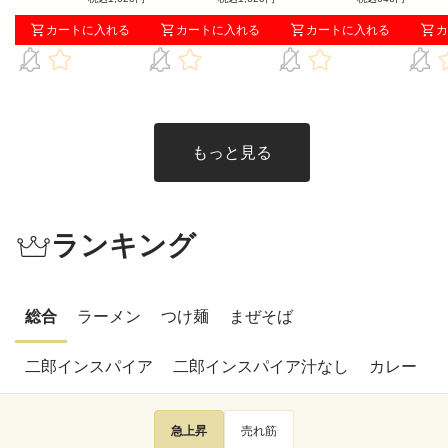
送）
本人志氏とダイアン・
本人志氏とダイアン・
旨みだ
カートに入れる
カートに入れる
カートに入れる
カ
津田篤宏氏が作り上げ
津田篤宏氏が作り上げ
た究極の味をご賞味あ
た究極の味をご賞味あ
れ！
れ！
もっと見る
ランキング
総合
ラーメン
つけ麺
まぜそば
二郎インスパイア
二郎インスパイア汁なし
カレー
急上昇
売れ筋