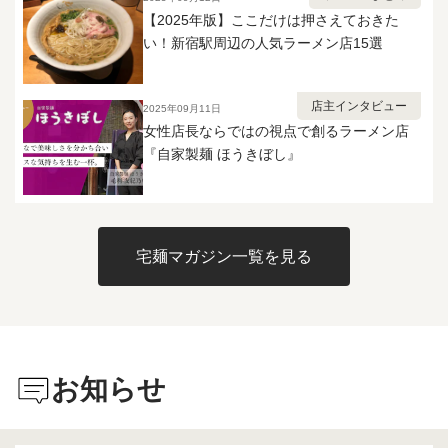
ンギョという印象しか無かったので
て、追い刻みニンニクと溶き卵ディ
【2025年版】ここだけは押さえておきた
すが、 その後東北研修の際に実店舗
ップで味変しながら最後まで飽きず
い！新宿駅周辺の人気ラーメン店15選
で実物を頂いたところ、宅麺の冷凍
に完食。 シェア前提で買っても大満
仕様との風味のギャップに驚き、そ
足の一杯でした✨
こで冷凍の影響を受けやすいタイプ
という事に気付きました。 実物は
店主インタビュー
2025年09月11日
ナチュラルかつ複雑で濃厚な旨味に
女性店長ならではの視点で創るラーメン店
加え魚介の風味がフレッシュで雑味
『自家製麺 ほうきぼし』
もない、斑鳩のベーシックな面影を
感じるしっかりとした青葉インスパ
イアの無化調Wスープで、 このガツ
ンらーめんに関しても実店舗のほう
が本当の意味でガツンと来る、魚介
宅麺マガジン一覧を見る
の新鮮かつ荒っぽいワイルドな風味
が活きていましたが、 冷凍だと比較
的ソフトで優しい味わいの程良いガ
ツン度に落ち着いており、実店舗を
知る方だと多少の違和感を覚えるか
もしれません。 ただあまりガツン
お知らせ
過ぎるのは苦手かもという方には、
マイルドで食べやすい変化が逆にメ
リットとしてポジティブに作用して
いると思います。