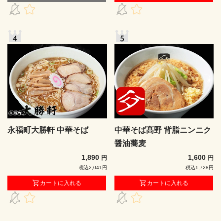
永福町大勝軒 中華そば
中華そば髙野 背脂ニンニク
醤油蕎麦
1,890
1,600
円
円
税込2,041円
税込1,728円
カートに入れる
カートに入れる