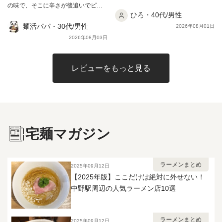
屋に来た錯覚にも陥りました笑 ごち
ーな油分、パンチの強い塩味と甘味
の味で、そこに辛さが後追いでピリ
ません。 辛いのが少し苦手な妻は、
そう様でした！！！
ひろ・40代/男性
がそれぞれバランス良くガツンと効
ッと効いてきます。 「激辛」ではな
溶き卵があってようやく完食できた
いているという形です。 麺は自家
く「辛旨」。旨味を壊さずに刺激だ
麺活パパ・30代/男性
ほど。辛党でない方は卵を1個用意し
2026年08月01日
製の多加水平打太縮れ麺。 手揉みに
けを足した絶妙なバランスでした🍜
ておくと安心だと思います。 それで
2026年08月03日
よる力強いうねりがあり、瑞々しい
麺は二郎系らしいワシワシの極太。
も、崩れる極厚豚と二層スープの旨
ツルピロの麺肌と口当たり、モチプ
辛旨スープと背脂をぐいぐい持ち上
さは別格。妻と分け合って、汗をか
リの強いコシ、香ばしい小麦の風味
げてくれて、噛むほどに小麦の甘み
きながら最後まで箸が止まりません
レビューをもっと見る
とナチュラルな甘味が噛むほどに味
が返ってきます。 味付きの具はスタ
でした✨
わえます。 硬め茹では麺のα化が進
ミナ系らしい甘辛さで、ご飯が欲し
まず強いコシとツルツルの舌触りを
くなるタイプ😃 麺は茹で前229gが茹
生み出せなくなるので、指定の茹で
で後339gまで増えるので、少食の方
時間を守り、たっぷりの熱湯でしっ
は夫婦でシェアしてちょうどいい
かりと茹でましょう。 付属トッピ
量。 背脂が別袋で付くので、入れる
宅麺マガジン
ングはInスープで、ミディアム食感
量で自分好みのコクに調整できま
の極太メンマが4本と、しっとり柔ら
す。 味付きの背脂を白米にひとさじ
かい豚肩ロース厚スライスチャーシ
のせると、それだけでもう一品完成
ューが1枚で、どちらも程良い味付
します。 正直なところ、辛さは中辛
ラーメンまとめ
2025年09月12日
け。 熱を通し過ぎるとどちらも品
くらいで、激辛好きの方には物足り
【2025年版】ここだけは絶対に外せない！
質・食感共に劣化するので、湯煎の
ないかもしれません。 逆にいえば辛
中野駅周辺の人気ラーメン店10選
かけ過ぎには注意です。 麺武者
いのが得意でなくても食べ切れる強
は宅麺で初めて頂き、その際はラー
さなので、そこは好みが分かれると
メンもつけ麺も普通の無化調濃厚ト
ころだと思います。 妻と分け合っ
ラーメンまとめ
2025年09月12日