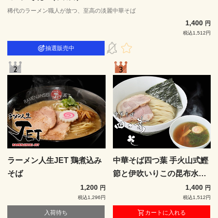
稀代のラーメン職人が放つ、至高の淡麗中華そば
1,400
円
税込1,512円
抽選販売中
ラーメン人生JET 鶏煮込み
中華そば四つ葉 手火山式鰹
そば
節と伊吹いりこの昆布水つ
けそば（塩）
1,200
1,400
円
円
税込1,296円
税込1,512円
入荷待ち
カートに入れる