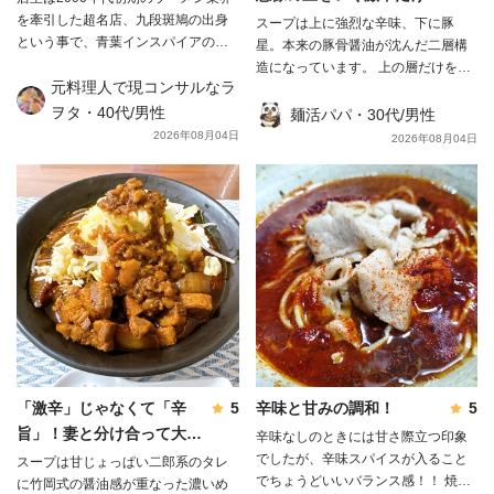
脂に、レンジで作ったニラバターを
溶き卵で完食できました✨
を牽引した超名店、九段斑鳩の出身
スープは上に強烈な辛味、下に豚
合わせて麺をディップ。これが一番
という事で、青葉インスパイアの流
星。本来の豚骨醤油が沈んだ二層構
の当たりでした。 正直なところ、味
れを汲む無化調Wスープが特徴とし
造になっています。 上の層だけをす
付け脂を全部スープに入れてしまう
て表れていますが、 麺武者の豚骨魚
元料理人で現コンサルなラ
くうと「ただ辛いだけ」ですが、底
とかなり重たくなります。別皿にし
介醤油ラーメンには動物と魚介のバ
ヲタ・40代/男性
から一度しっかり混ぜて飲むと、辛
麺活パパ・30代/男性
て「つけて食べる」ほうが最後まで
ランス型である影武者らーめん、節
さの後にコクと旨味が追いかけてき
飽きません。 肉味噌もほんのりピリ
2026年08月04日
2026年08月04日
を強調したガツンらーめん、また私
て一気に“旨辛”へ化けました🍜 麺は
辛でしょっぱめなので、一気に溶か
が行った時はあっさり煮干というの
自家製の極太平打ちで、もちもちの
さず少しずつ加えるのがちょうどよ
もあり、その中でも本品は節強調型
ワシワシ食感。強烈なスープに負け
かったです。 こってり系なのに甘み
のガツンらーめんというメニューに
ない力強さです。 そして声を大にし
があるぶん重たさが少なく、妻と分
なります。 商品名の通り濃厚節系
て言いたいのが豚。プルプルの極厚
け合って結局スープまで完飲。 まだ
白湯スープですが、適度なザラ感は
バラが2枚、箸で持ち上げると崩れる
試せていない味変が残っているの
あるもののドロついてはおらず、見
ほど柔らかく、臭みはゼロ。正直こ
で、リピート確定の一杯です✨
た目よりサラリとしており、 たっぷ
の豚だけでも買う価値があります😃
りの鶏油と油膜が張るほどのコラー
麺は茹で前302.5gが茹で後509gまで
ゲンにより、スープ温度が最後まで
増えて、完成した丼は総重量
熱々に保たれています。 旨味は無
1250g。夫婦でシェアしても大満足
化調でまろやかながら塩分濃度は約
のボリュームでした。 溶き卵を用意
「激辛」じゃなくて「辛
5
辛味と甘みの調和！
5
2.2%と高めで醤油もしっかり効いて
して麺をつけて食べると、辛さが体
旨」！妻と分け合って大正
辛味なしのときには甘さ際立つ印象
おり、塩分も糖分も強く、 魚介が突
感で半分・旨さは倍増します。 正直
解の一杯✨
でしたが、辛味スパイスが入ること
出してガツンとパワフルに効いてい
スープは甘じょっぱい二郎系のタレ
なところ、辛さは本物でした。一口
でちょうどいいバランス感！！ 焼肉
るというよりも、節の濃度、オイリ
に竹岡式の醤油感が重なった濃いめ
すすった瞬間にむせて、水が手放せ