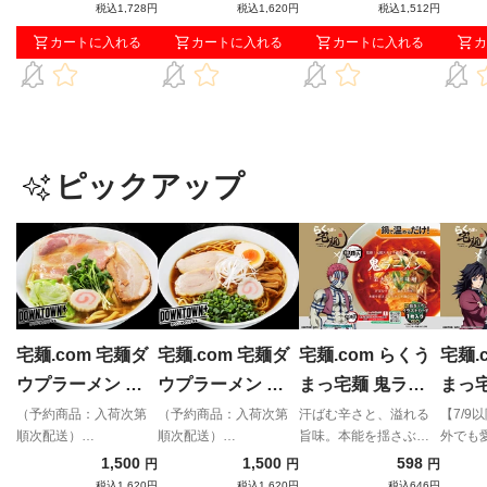
税込1,728円
税込1,620円
税込1,512円
カートに入れる
カートに入れる
カートに入れる
カ
ピックアップ
宅麺.com 宅麺ダ
宅麺.com 宅麺ダ
宅麺.com らくう
宅麺.
ウプラーメン プ
ウプラーメン ダ
まっ宅麺 鬼ラー
まっ
ラちゃん（豚骨魚
ウちゃん（醤油）
メン「業火の赤辛
メン
（予約商品：入荷次第
（予約商品：入荷次第
汗ばむ辛さと、溢れる
【7/9
順次配送）
順次配送）
旨味。本能を揺さぶる
外でも
介）（予約商品：
（予約商品：入荷
味噌」
濃旨
「DOWNTOWN+」× 宅
「DOWNTOWN+」× 宅
スタミナ満点の一撃。
骨をベ
1,500
1,500
598
円
円
円
入荷次第順次配
次第順次配送）
の雫
麺コラボラーメン！松
麺コラボラーメン！松
ように
税込1,620円
税込1,620円
税込646円