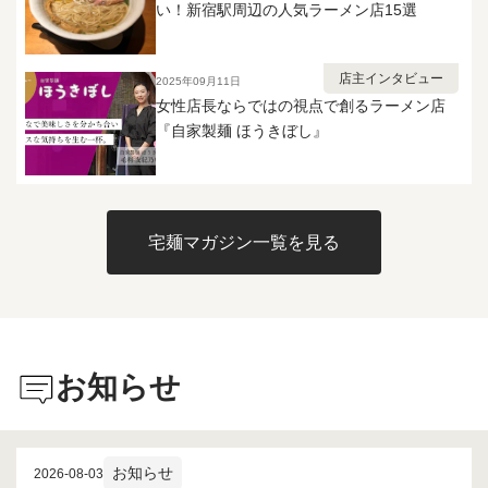
い！新宿駅周辺の人気ラーメン店15選
で実物を頂いたところ、宅麺の冷凍
に完食。 シェア前提で買っても大満
仕様との風味のギャップに驚き、そ
足の一杯でした✨
こで冷凍の影響を受けやすいタイプ
という事に気付きました。 実物は
店主インタビュー
2025年09月11日
ナチュラルかつ複雑で濃厚な旨味に
女性店長ならではの視点で創るラーメン店
加え魚介の風味がフレッシュで雑味
『自家製麺 ほうきぼし』
もない、斑鳩のベーシックな面影を
感じるしっかりとした青葉インスパ
イアの無化調Wスープで、 このガツ
ンらーめんに関しても実店舗のほう
が本当の意味でガツンと来る、魚介
宅麺マガジン一覧を見る
の新鮮かつ荒っぽいワイルドな風味
が活きていましたが、 冷凍だと比較
的ソフトで優しい味わいの程良いガ
ツン度に落ち着いており、実店舗を
知る方だと多少の違和感を覚えるか
もしれません。 ただあまりガツン
お知らせ
過ぎるのは苦手かもという方には、
マイルドで食べやすい変化が逆にメ
リットとしてポジティブに作用して
いると思います。
お知らせ
2026-08-03