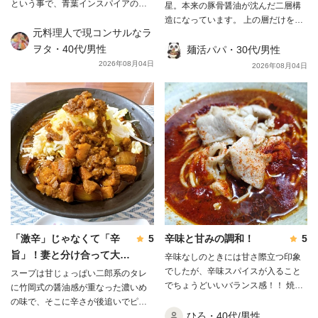
という事で、青葉インスパイアの流
星。本来の豚骨醤油が沈んだ二層構
の当たりでした。 正直なところ、味
れを汲む無化調Wスープが特徴とし
造になっています。 上の層だけをす
付け脂を全部スープに入れてしまう
て表れていますが、 麺武者の豚骨魚
元料理人で現コンサルなラ
くうと「ただ辛いだけ」ですが、底
とかなり重たくなります。別皿にし
介醤油ラーメンには動物と魚介のバ
ヲタ・40代/男性
から一度しっかり混ぜて飲むと、辛
麺活パパ・30代/男性
て「つけて食べる」ほうが最後まで
ランス型である影武者らーめん、節
さの後にコクと旨味が追いかけてき
飽きません。 肉味噌もほんのりピリ
2026年08月04日
2026年08月04日
を強調したガツンらーめん、また私
て一気に“旨辛”へ化けました🍜 麺は
辛でしょっぱめなので、一気に溶か
が行った時はあっさり煮干というの
自家製の極太平打ちで、もちもちの
さず少しずつ加えるのがちょうどよ
もあり、その中でも本品は節強調型
ワシワシ食感。強烈なスープに負け
かったです。 こってり系なのに甘み
のガツンらーめんというメニューに
ない力強さです。 そして声を大にし
があるぶん重たさが少なく、妻と分
なります。 商品名の通り濃厚節系
て言いたいのが豚。プルプルの極厚
け合って結局スープまで完飲。 まだ
白湯スープですが、適度なザラ感は
バラが2枚、箸で持ち上げると崩れる
試せていない味変が残っているの
あるもののドロついてはおらず、見
ほど柔らかく、臭みはゼロ。正直こ
で、リピート確定の一杯です✨
た目よりサラリとしており、 たっぷ
の豚だけでも買う価値があります😃
りの鶏油と油膜が張るほどのコラー
麺は茹で前302.5gが茹で後509gまで
ゲンにより、スープ温度が最後まで
増えて、完成した丼は総重量
熱々に保たれています。 旨味は無
1250g。夫婦でシェアしても大満足
化調でまろやかながら塩分濃度は約
のボリュームでした。 溶き卵を用意
「激辛」じゃなくて「辛
5
辛味と甘みの調和！
5
2.2%と高めで醤油もしっかり効いて
して麺をつけて食べると、辛さが体
旨」！妻と分け合って大正
辛味なしのときには甘さ際立つ印象
おり、塩分も糖分も強く、 魚介が突
感で半分・旨さは倍増します。 正直
解の一杯✨
でしたが、辛味スパイスが入ること
出してガツンとパワフルに効いてい
スープは甘じょっぱい二郎系のタレ
なところ、辛さは本物でした。一口
でちょうどいいバランス感！！ 焼肉
るというよりも、節の濃度、オイリ
に竹岡式の醤油感が重なった濃いめ
すすった瞬間にむせて、水が手放せ
屋に来た錯覚にも陥りました笑 ごち
ーな油分、パンチの強い塩味と甘味
の味で、そこに辛さが後追いでピリ
ません。 辛いのが少し苦手な妻は、
そう様でした！！！
ひろ・40代/男性
がそれぞれバランス良くガツンと効
ッと効いてきます。 「激辛」ではな
溶き卵があってようやく完食できた