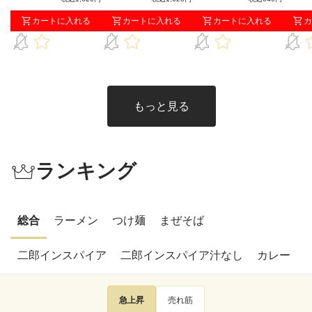
送）
本人志氏とダイアン・
本人志氏とダイアン・
旨みだ
カートに入れる
カートに入れる
カートに入れる
カ
津田篤宏氏が作り上げ
津田篤宏氏が作り上げ
た究極の味をご賞味あ
た究極の味をご賞味あ
れ！
れ！
もっと見る
ランキング
総合
ラーメン
つけ麺
まぜそば
二郎インスパイア
二郎インスパイア汁なし
カレー
急上昇
売れ筋