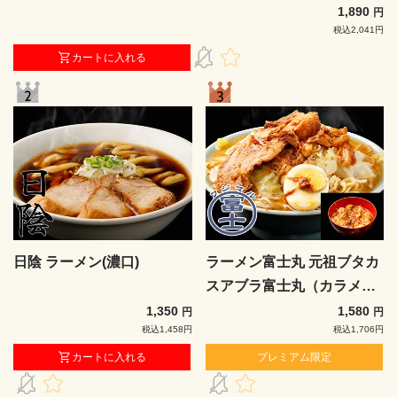
1,890
円
税込2,041円
カートに入れる
日陰 ラーメン(濃口)
ラーメン富士丸 元祖ブタカ
スアブラ富士丸（カラメ付
き）
1,350
1,580
円
円
税込1,458円
税込1,706円
カートに入れる
プレミアム限定