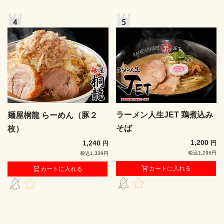
ラーメン人生JET 鶏煮込み
麺屋桐龍 らーめん（豚２
そば
枚）
1,200
1,240
円
円
税込1,296円
税込1,339円
カートに入れる
カートに入れる