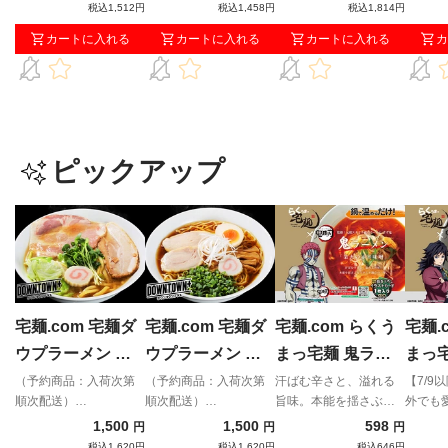
んたんそば！
税込1,512円
税込1,458円
税込1,814円
カートに入れる
カートに入れる
カートに入れる
カ
ピックアップ
宅麺.com 宅麺ダ
宅麺.com 宅麺ダ
宅麺.com らくう
宅麺.
ウプラーメン プ
ウプラーメン ダ
まっ宅麺 鬼ラー
まっ
ラちゃん（豚骨魚
ウちゃん（醤油）
メン「業火の赤辛
メン
（予約商品：入荷次第
（予約商品：入荷次第
汗ばむ辛さと、溢れる
【7/9
順次配送）
順次配送）
旨味。本能を揺さぶる
外でも
介）（予約商品：
（予約商品：入荷
味噌」
濃旨
「DOWNTOWN+」× 宅
「DOWNTOWN+」× 宅
スタミナ満点の一撃。
骨をベ
1,500
1,500
598
円
円
円
入荷次第順次配
次第順次配送）
の雫
麺コラボラーメン！松
麺コラボラーメン！松
ように
税込1,620円
税込1,620円
税込646円