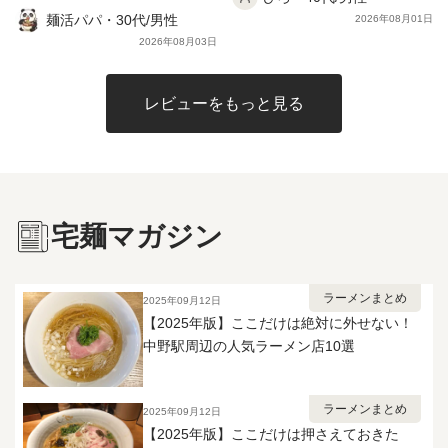
いているという形です。 麺は自家
く「辛旨」。旨味を壊さずに刺激だ
麺活パパ・30代/男性
ほど。辛党でない方は卵を1個用意し
2026年08月01日
製の多加水平打太縮れ麺。 手揉みに
けを足した絶妙なバランスでした🍜
ておくと安心だと思います。 それで
2026年08月03日
よる力強いうねりがあり、瑞々しい
麺は二郎系らしいワシワシの極太。
も、崩れる極厚豚と二層スープの旨
ツルピロの麺肌と口当たり、モチプ
辛旨スープと背脂をぐいぐい持ち上
さは別格。妻と分け合って、汗をか
リの強いコシ、香ばしい小麦の風味
げてくれて、噛むほどに小麦の甘み
きながら最後まで箸が止まりません
レビューをもっと見る
とナチュラルな甘味が噛むほどに味
が返ってきます。 味付きの具はスタ
でした✨
わえます。 硬め茹では麺のα化が進
ミナ系らしい甘辛さで、ご飯が欲し
まず強いコシとツルツルの舌触りを
くなるタイプ😃 麺は茹で前229gが茹
生み出せなくなるので、指定の茹で
で後339gまで増えるので、少食の方
時間を守り、たっぷりの熱湯でしっ
は夫婦でシェアしてちょうどいい
かりと茹でましょう。 付属トッピ
量。 背脂が別袋で付くので、入れる
宅麺マガジン
ングはInスープで、ミディアム食感
量で自分好みのコクに調整できま
の極太メンマが4本と、しっとり柔ら
す。 味付きの背脂を白米にひとさじ
かい豚肩ロース厚スライスチャーシ
のせると、それだけでもう一品完成
ューが1枚で、どちらも程良い味付
します。 正直なところ、辛さは中辛
ラーメンまとめ
2025年09月12日
け。 熱を通し過ぎるとどちらも品
くらいで、激辛好きの方には物足り
【2025年版】ここだけは絶対に外せない！
質・食感共に劣化するので、湯煎の
ないかもしれません。 逆にいえば辛
中野駅周辺の人気ラーメン店10選
かけ過ぎには注意です。 麺武者
いのが得意でなくても食べ切れる強
は宅麺で初めて頂き、その際はラー
さなので、そこは好みが分かれると
メンもつけ麺も普通の無化調濃厚ト
ころだと思います。 妻と分け合っ
ラーメンまとめ
2025年09月12日
ンギョという印象しか無かったので
て、追い刻みニンニクと溶き卵ディ
【2025年版】ここだけは押さえておきた
すが、 その後東北研修の際に実店舗
ップで味変しながら最後まで飽きず