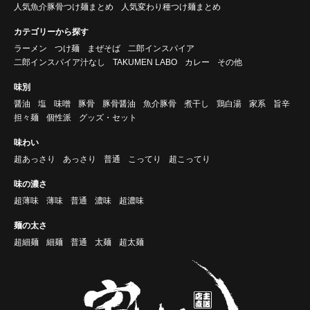
人気魚介豚骨つけ麺まとめ
人気変わり種つけ麺まとめ
カテゴリーから探す
ラーメン
つけ麺
まぜそば
二郎インスパイア
二郎インスパイア汁なし
TAKUMEN LABO
カレー
その他
味別
醤油
塩
味噌
豚骨
豚骨醤油
魚介豚骨
煮干し
鶏白湯
家系
旨辛
担々麺
個性派
グッズ・セット
味わい
超あっさり
あっさり
普通
こってり
超こってり
味の濃さ
超薄味
薄味
普通
濃味
超濃味
麺の太さ
超細麺
細麺
普通
太麺
超太麺