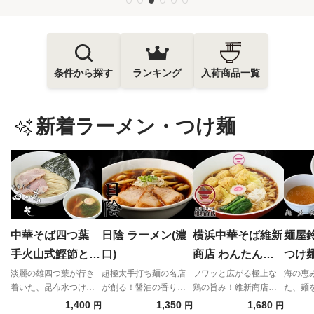
条件から探す
ランキング
入荷商品一覧
新着ラーメン・つけ麺
中華そば四つ葉
日陰 ラーメン(濃
横浜中華そば維新
麺屋
手火山式鰹節と伊
口)
商店 わんたんそ
つけ
吹いりこの昆布水
ば
淡麗の雄四つ葉が行き
超極太手打ち麺の名店
フワッと広がる極上な
海の恵
着いた、昆布水つけめ
が創る！醤油の香りが
鶏の旨み！維新商店が
た、麺
つけそば（塩）
んの完成形！
立つ"濃口"
贈る宅麺だけの贅沢わ
る奇跡
1,400
1,350
1,680
円
円
円