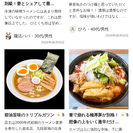
則級！妻とシェアして最後
豚骨魚介のつけ麺と思っていただく
は完飲しました✨
と意外なお味！！ 濃厚は濃厚なので
冷凍の味噌ラーメンにはあまり期待
すが、塩味が強いわけではなく、節
していなかったのですが、これは想
感が強すぎるわけでもなく！ そし
像以上でした。 ひとくち目は甘めの
て、麺はモチモチ！！ 濃厚さはあり
ひろ・40代/男性
味噌で、そこから豚骨のコクが後を
つつも、舌の縦方向に濃厚さを感じ
追ってきます。レンゲを底に沈めて
麺活パパ・30代/男性
2026年08月04日
るお味！ 感覚的な感想で申し訳ござ
から引き上げると、コクと旨味が凝
2026年08月05日
いません！ ごちそう様でした！！！
縮した別物のスープになります🍜 麺
は極太の平打ちで、もちもちしなが
ら噛むとワシワシ。太いぶんスープ
をしっかり持ち上げてくれます。 チ
ャーシューは豚ウデ肉で、見た目は
硬そうなのに食べるとホロホロ。そ
れでいて肉感はしっかり残っていて
満足感がありました😃 麺は茹で前
287.5gが茹で後454.0gまで増えるの
で、妻とシェアしてちょうどいい
量。 もやしとニンニクを用意してお
くと、肉味噌との相性がぐっと良く
節油旨味のトリプルガツン
5
箸で崩れる極厚豚が別格！
5
なります。 別皿に取り分けた味付け
想像の上をいく激辛だけど
店主は2000年代初期のラーメン業界
脂に、レンジで作ったニラバターを
溶き卵で完食できました✨
を牽引した超名店、九段斑鳩の出身
スープは上に強烈な辛味、下に豚
合わせて麺をディップ。これが一番