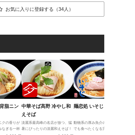
お気に入りに登録する（34人）
麺匠
け
立ち
でい
 背脂ニン
中華そば髙野 冷やし和
麺恋処 いそじ 中華そば
えそば
ニクの香りが
淡麗系最高峰の名店が放つ、猛
動物系の厚み魚介の余韻。毎日
みなぎる一杯
暑にぴったりの淡麗和えそば！
でも食べたくなる完成された中
華そば。