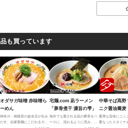
商品も買っています
オダサガ味噌 赤味噌ら
宅麺.com 凪ラーメン
中華そば髙野
ーめん
「豚骨煮干 濃旨の雫」
ニク醤油蕎麦
神奈川・相模原の超名店が生み
海外でも愛される凪の豚骨をベ
重厚な旨味にニン
だす、自家製麺にこだわるガッ
ースに、流れるように澄み、芯
重なったスタミナ
ツリ濃厚味噌！！
のある旨みだけが残る一杯。