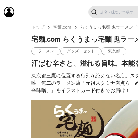
トップ
宅麺.com
らくうまっ宅麺 鬼ラーメン
宅麺.com らくうまっ宅麺 鬼ラ
ラーメン
グッズ・セット
東京都
汗ばむ辛さと、溢れる旨味。本能
東京都三鷹に位置する行列が絶えない名店。ス
唯一無二のラーメン店『元祖スタミナ満点らーめ
辛味噌」』をイラストカード付きでお届け！