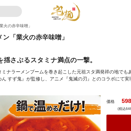
「業火の赤辛味噌」
ーメン「業火の赤辛味噌」
を揺さぶるスタミナ満点の一撃。
タミナラーメンブームを巻き起こした元祖スタ満発祥の地でも
ん すず鬼』が監修し、アニメ『鬼滅の刃』とのコラボにて実
59
価格
(税込64