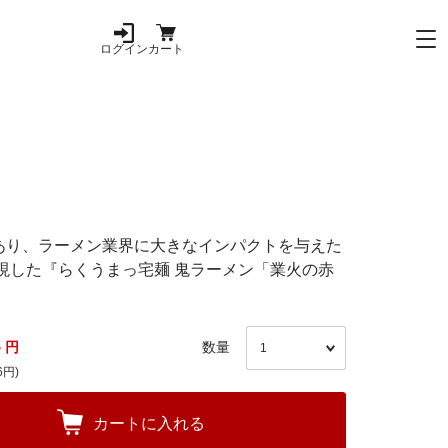
ログイン
カート
あり、ラーメン業界に大きなインパクトを与えた
現した『らくうまっ宅麺 鬼ラーメン「業火の赤
8
円
数量
6円)
カートに入れる