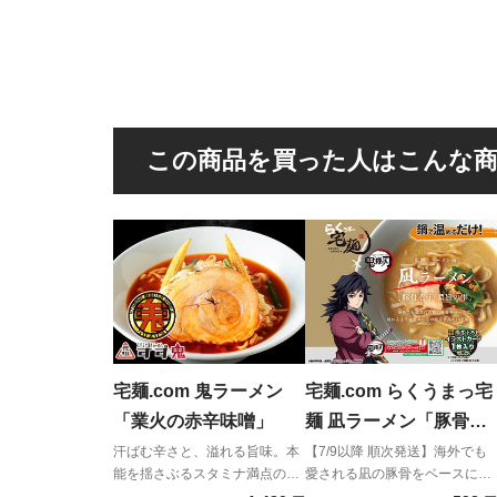
この商品を買った人はこんな
宅麺.com 鬼ラーメン
宅麺.com らくうまっ宅
「業火の赤辛味噌」
麺 凪ラーメン「豚骨煮
干 濃旨（こくうま）の
汗ばむ辛さと、溢れる旨味。本
【7/9以降 順次発送】海外でも
能を揺さぶるスタミナ満点の一
愛される凪の豚骨をベースに、
雫」
撃。
流れるように澄み、芯のある旨