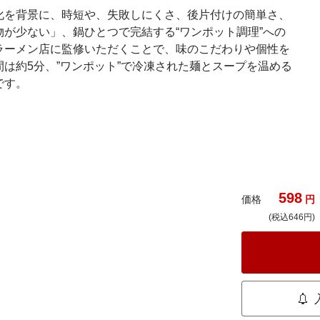
化を背景に、時短や、失敗しにくさ、後片付けの簡単さ、
が少ない」、鍋ひとつで完結する“ワンポット調理”への
ラーメン店に監修いただくことで、味のこだわりや個性を
は約5分、”ワンポット”で冷凍された麺とスープを温める
です。
598
価格
円
(税込646円)