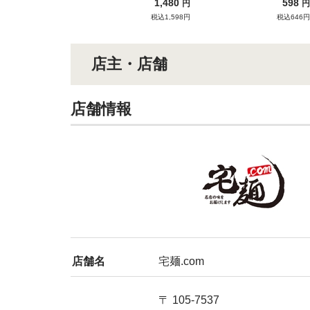
1,480
598
円
円
みだけが残る一杯。
税込1,598円
税込646円
店主・店舗
店舗情報
店舗名
宅麺.com
〒 105-7537