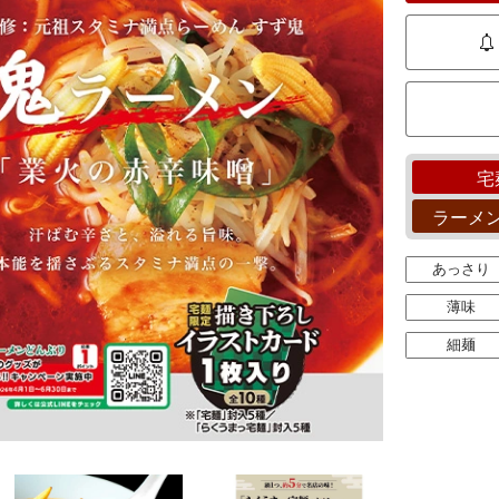
宅
ラーメ
あっさり
薄味
細麺