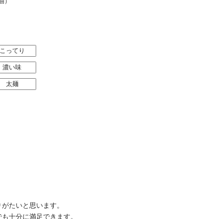
油）
こってり
濃い味
太麺
りがたいと思います。
でも十分に満足できます。