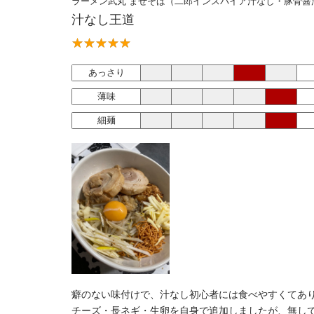
ラーメン武丸 まぜそば（二郎インスパイア汁なし・豚骨醤
汁なし王道
あっさり
薄味
細麺
癖のない味付けで、汁なし初心者には食べやすくてあ
チーズ・長ネギ・生卵を自身で追加しましたが、無し