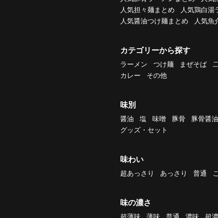
人気担々麺まとめ
人気鶏白湯
人気醤油つけ麺まとめ
人気魚
カテゴリーから探す
ラーメン
つけ麺
まぜそば
カレー
その他
味別
醤油
塩
味噌
豚骨
豚骨醤
グッズ・セット
味わい
超あっさり
あっさり
普通
味の濃さ
超薄味
薄味
普通
濃味
超