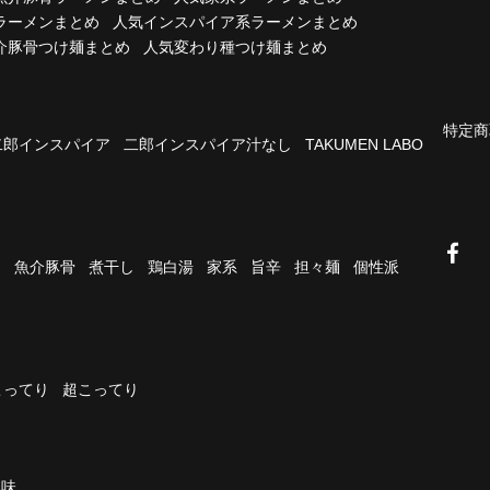
ラーメンまとめ
人気インスパイア系ラーメンまとめ
介豚骨つけ麺まとめ
人気変わり種つけ麺まとめ
特定商
二郎インスパイア
二郎インスパイア汁なし
TAKUMEN LABO
油
魚介豚骨
煮干し
鶏白湯
家系
旨辛
担々麺
個性派
こってり
超こってり
濃味