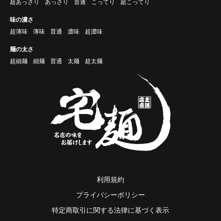
超あっさり
あっさり
普通
こってり
超こってり
味の濃さ
超薄味
薄味
普通
濃味
超濃味
麺の太さ
超細麺
細麺
普通
太麺
超太麺
利用規約
プライバシーポリシー
特定商取引に関する法律に基づく表示