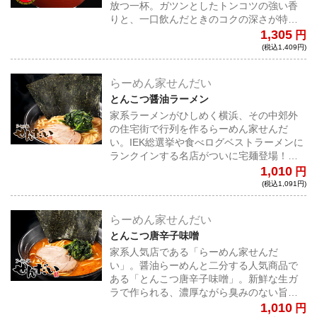
放つ一杯。ガツンとしたトンコツの強い香
りと、一口飲んだときのコクの深さが特
徴。自家製の中細ストレート麺との相性も
1,305
円
抜群。
(税込1,409円)
らーめん家せんだい
とんこつ醤油ラーメン
家系ラーメンがひしめく横浜、その中郊外
の住宅街で行列を作るらーめん家せんだ
い。IEK総選挙や食べログベストラーメンに
ランクインする名店がついに宅麺登場！新
鮮な生ガラで作られる、濃厚ながら臭みの
1,010
円
ない旨みの詰まった一杯！
(税込1,091円)
らーめん家せんだい
とんこつ唐辛子味噌
家系人気店である「らーめん家せんだ
い」。醤油らーめんと二分する人気商品で
ある「とんこつ唐辛子味噌」。新鮮な生ガ
ラで作られる、濃厚ながら臭みのない旨み
の詰まったスープに、程よく辛味が加えら
1,010
円