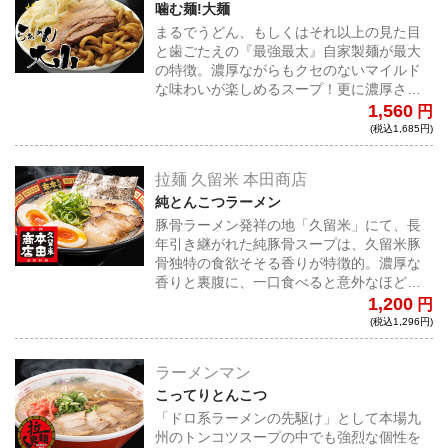
噛む麺!大麺
まるでうどん、もしくはそれ以上の見た目
と歯ごたえの『最強最太』自家製麺が最大
の特徴。濃厚ながらもクセのないマイルド
な味わいが楽しめるスープ！更に濃厚さを
求める方には生卵とニンニクのトッピング
1,560
円
もおすすめ。
(税込1,685円)
拉麺 久留米 本田商店
純とんこつラーメン
豚骨ラーメン発祥の地「久留米」にて、長
年引き継がれた純豚骨スープは、久留米豚
骨独特の食欲そそる香りが特徴的。濃厚な
香りと裏腹に、一口食べると意外なほどす
っきりとした後味が残る。自家製中細麺
1,200
円
は、硬めに茹でるのがポイント。
(税込1,296円)
ラーメンマン
こってりとんこつ
「ドロ系ラーメンの先駆け」として本場九
州のトンコツスープの中でも強烈な個性を