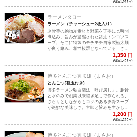
れた味噌のコクが抜群の相性となっている
(税込1,091円)
ラーメンタロー
ラーメン（チャーシュー2枚入り）
豚骨等の動物系素材と野菜を丁寧に長時間
煮込み、旨みが凝縮された醤油トンコツス
ープ。そこに特製のモチモチ自家製極太麺
が良く絡み、相性抜群となっている！さら
に、宅麺のために肉質が最高なチャーシュ
1,350
円
ー2枚入りと大満足の一杯だ！
(税込1,458円)
博多とんこつ真咲雄（まさお）
とんこつ(替玉付き)
博多ラーメン独自製法「呼び戻し」。豚骨
と水のみで創業以来継ぎ足しで作られる、
さらりとしながらもコクのある豚骨スープ
が絶妙な美味しさ。甘味と旨みを生かし
て、幅広い年代のお客様に愛される豚骨ラ
1,200
円
ーメンだ！
(税込1,296円)
博多とんこつ真咲雄（まさお）