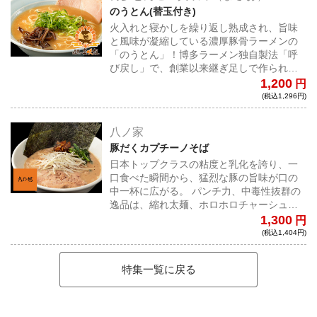
のうとん(替玉付き)
火入れと寝かしを繰り返し熟成され、旨味
と風味が凝縮している濃厚豚骨ラーメンの
「のうとん」！博多ラーメン独自製法「呼
び戻し」で、創業以来継ぎ足しで作られた
一杯は、濃厚ながらもとろりと飲みやすさ
1,200
円
もあり癖になる味わい。
(税込1,296円)
八ノ家
豚だくカプチーノそば
日本トップクラスの粘度と乳化を誇り、一
口食べた瞬間から、猛烈な豚の旨味が口の
中一杯に広がる。 パンチ力、中毒性抜群の
逸品は、縮れ太麺、ホロホロチャーシュー
も絶品で超ハイレベルな一杯だ！
1,300
円
(税込1,404円)
特集一覧に戻る