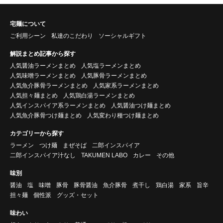
宅麺について
ご利用シーン
私達のこだわり
ソーシャルギフト
解説まとめ記事から探す
人気醤油ラーメンまとめ
人気塩ラーメンまとめ
人気味噌ラーメンまとめ
人気豚骨ラーメンまとめ
人気魚介豚骨ラーメンまとめ
人気家系ラーメンまとめ
人気担々麺まとめ
人気鶏白湯ラーメンまとめ
人気インスパイア系ラーメンまとめ
人気醤油つけ麺まとめ
人気魚介豚骨つけ麺まとめ
人気変わり種つけ麺まとめ
カテゴリーから探す
ラーメン
つけ麺
まぜそば
二郎インスパイア
二郎インスパイア汁なし
TAKUMEN LABO
カレー
その他
味別
醤油
塩
味噌
豚骨
豚骨醤油
魚介豚骨
煮干し
鶏白湯
家系
旨辛
担々麺
個性派
グッズ・セット
味わい