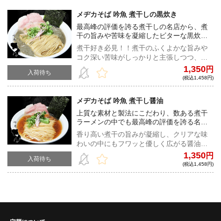
メヂカそば 吟魚 煮干しの黒炊き
最高峰の評価を誇る煮干しの名店から、煮
干の旨みや苦味を凝縮したビターな黒炊き
が登場！！
煮干好き必見！！煮干のふくよかな旨みや
コク深い苦味がしっかりと主張しつつ、嫌
味な香りやエグみは徹底的に廃した極旨な
1,350
円
入荷待ち
一杯！
(税込1,458円)
メヂカそば 吟魚 煮干し醤油
上質な素材と製法にこだわり、数ある煮干
ラーメンの中でも最高峰の評価を誇る名店
が登場！！
香り高い煮干の旨みが凝縮し、クリアな味
わいの中にもフワッと優しく広がる醤油が
心地良い、究極の煮干淡麗ラーメン！
1,350
円
入荷待ち
(税込1,458円)