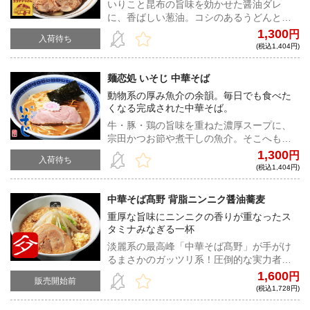
いりこと昆布の旨味を効かせた醤油ダレ
に、香ばしい葱油。コシのあるうどんと絡
めて完成する唯一無二の逸品！
1,300
円
入荷待ち
(税込1,404円)
麺恋処 いそじ 中華そば
動物系の厚み魚介の余韻。毎日でも食べた
くなる完成された中華そば。
牛・豚・鶏の旨味を重ねた濃厚スープに、
宗田かつお節や煮干しの魚介。そこへもち
もちの自家製麺が絡む、驚くほど飽きの来
1,300
円
入荷待ち
ない一杯。
(税込1,404円)
中華そば髙野 背脂ニンニク醤油蕎麦
重厚な旨味にニンニクの香りが重なったス
タミナみなぎる一杯
淡麗系の最高峰「中華そば髙野」が手がけ
るまさかのガッツリ系！圧倒的な実力者が
手掛けた迫力ある一杯は、ラーメン好きな
1,600
円
販売開始前
ら必食！
(税込1,728円)