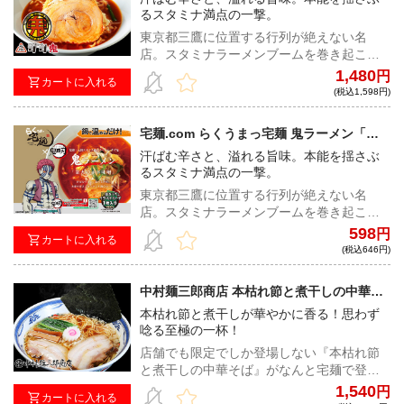
るスタミナ満点の一撃。
雫」』をイラストカード付きでお届け！
東京都三鷹に位置する行列が絶えない名
店。スタミナラーメンブームを巻き起こし
た元祖スタ満発祥の地でもあり、ラーメン
1,480
円
カートに入れる
業界に大きなインパクトを与えた唯一無二
(税込1,598円)
のラーメン店『元祖スタミナ満点らーめん
すず鬼』が監修し、アニメ『鬼滅の刃』と
宅麺.com らくうまっ宅麺 鬼ラーメン「業
のコラボにて実現した『鬼ラーメン「業火
火の赤辛味噌」
汗ばむ辛さと、溢れる旨味。本能を揺さぶ
の赤辛味噌」』をイラストカード付きでお
るスタミナ満点の一撃。
届け！
東京都三鷹に位置する行列が絶えない名
店。スタミナラーメンブームを巻き起こし
た元祖スタ満発祥の地でもあり、ラーメン
598
円
カートに入れる
業界に大きなインパクトを与えた唯一無二
(税込646円)
のラーメン店『元祖スタミナ満点らーめん
すず鬼』が監修し、アニメ『鬼滅の刃』と
中村麺三郎商店 本枯れ節と煮干しの中華そ
のコラボにて実現した『らくうまっ宅麺 鬼
ば
本枯れ節と煮干しが華やかに香る！思わず
ラーメン「業火の赤辛味噌」』をイラスト
唸る至極の一杯！
カード付きでお届け！
店舗でも限定でしか登場しない『本枯れ節
と煮干しの中華そば』がなんと宅麺で登
場！良質な素材と中村店主の技術力から繰
1,540
円
カートに入れる