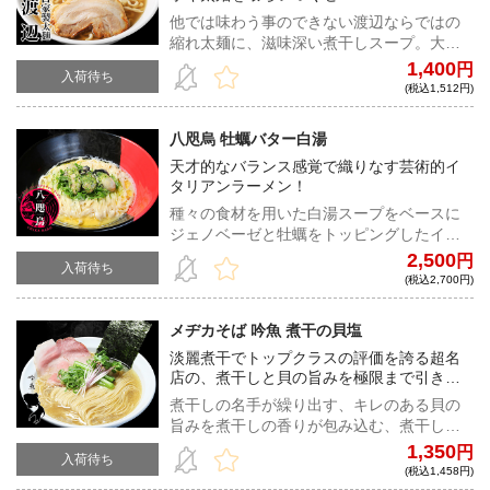
他では味わう事のできない渡辺ならではの
縮れ太麺に、滋味深い煮干しスープ。大満
足必至の一杯を是非是非是非ご自宅で味わ
1,400
円
入荷待ち
っていただきたい！
(税込1,512円)
八咫烏 牡蠣バター白湯
天才的なバランス感覚で織りなす芸術的イ
タリアンラーメン！
種々の食材を用いた白湯スープをベースに
ジェノベーゼと牡蠣をトッピングしたイタ
リアンラーメンは風味豊かな仕上がり！芸
2,500
円
入荷待ち
術的とも言えるクオリティを体感せよ！
(税込2,700円)
メヂカそば 吟魚 煮干の貝塩
淡麗煮干でトップクラスの評価を誇る超名
店の、煮干しと貝の旨みを極限まで引き出
した芸術的な一杯！
煮干しの名手が繰り出す、キレのある貝の
旨みを煮干しの香りが包み込む、煮干しと
貝の旨みを緻密に掛け合わせた極上の貝塩
1,350
円
入荷待ち
ラーメン！
(税込1,458円)