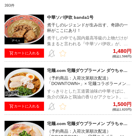
393件
中華ソバ伊吹 banda1号
煮干しのレジェンドが生み出す、奇跡の一
杯がここにあり！
煮干しの中でも国内最高等級の上物だけが
集まると言われる『中華ソバ伊吹』が、ト
レードマークの煮干しを生かしつつ、三村
1,480
円
カートに入れる
店主自ら敬愛する、高知県のマルサ醤油の
(税込1,598円)
一番搾りと茂平味噌を使用した肉味噌、ニ
ンニクのパンチを加え、本能に訴えかける
宅麺.com 宅麺ダウプラーメン ダウちゃん
中毒性のある味わいに昇華させた、宅麺で
（醤油）（予約商品：入荷次第順次配送）
（予約商品：入荷次第順次配送）
しか食べることの出来ない一杯！
「DOWNTOWN+」× 宅麺コラボラーメン！
松本人志氏とダイアン・津田篤宏氏が作り
すっきりとした王道醤油味の中華そばに、
上げた究極の味をご賞味あれ！
魚介の深みと鶏油の香りがアクセント。ち
ぢれ麺との相性も抜群で、日本人のDNAに
1,500
円
カートに入れる
訴えかけるような、どこか懐かしくも、新
(税込1,620円)
しい中華そば！※注文時に配送希望日をご
選択いただいた場合でも、ご案内させてい
宅麺.com 宅麺ダウプラーメン プラちゃん
ただきました日程にて配送手続きをさせて
（豚骨魚介）（予約商品：入荷次第順次配
（予約商品：入荷次第順次配送）
いただきます。発送完了メールに記載の配
送）