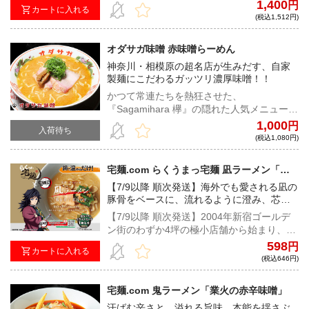
が絡んだ、上品さと力強さを兼ね備えた一
1,400
円
カートに入れる
杯！
(税込1,512円)
オダサガ味噌 赤味噌らーめん
神奈川・相模原の超名店が生みだす、自家
製麺にこだわるガッツリ濃厚味噌！！
かつて常連たちを熱狂させた、
『Sagamihara 欅』の隠れた人気メニュー
「味噌」。今や本店では味わえないその味
1,000
円
入荷待ち
噌ラーメンをさらに磨き上げ、専門店の看
(税込1,080円)
板商品として完成させた、渾身の一杯！
宅麺.com らくうまっ宅麺 凪ラーメン「豚
骨煮干 濃旨（こくうま）の雫」
【7/9以降 順次発送】海外でも愛される凪の
豚骨をベースに、流れるように澄み、芯の
ある旨みだけが残る一杯。
【7/9以降 順次発送】2004年新宿ゴールデ
ン街のわずか4坪の極小店舗から始まり、今
では国内に留まらず、海外50店舗以上を経
598
円
カートに入れる
営するほどの規模へ成長。ラーメン業界で
(税込646円)
押しも押されぬ人気と知名度を誇る『ラー
メン凪』が監修し、アニメ『鬼滅の刃』と
宅麺.com 鬼ラーメン「業火の赤辛味噌」
のコラボにて実現した『らくうまっ宅麺 凪
汗ばむ辛さと、溢れる旨味。本能を揺さぶ
ラーメン「豚骨煮干 濃旨（こくうま）の