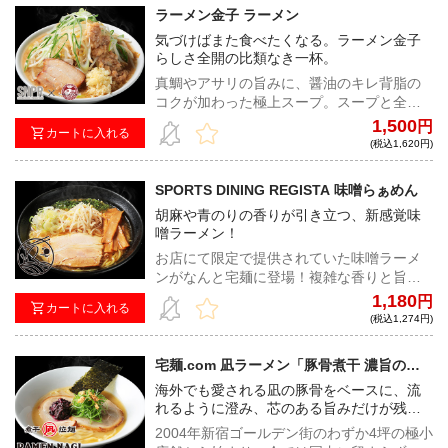
ラーメン金子 ラーメン
気づけばまた食べたくなる。ラーメン金子
らしさ全開の比類なき一杯。
真鯛やアサリの旨みに、醤油のキレ背脂の
コクが加わった極上スープ。スープと全粒
粉入りのワシワシ縮れ麺が絡み合い、味・
1,500
円
カートに入れる
ボリュームともに大満足必至！
(税込1,620円)
SPORTS DINING REGISTA 味噌らぁめん
胡麻や青のりの香りが引き立つ、新感覚味
噌ラーメン！
お店にて限定で提供されていた味噌ラーメ
ンがなんと宅麺に登場！複雑な香りと旨み
がきっとあなたを魅了する！REGISTAなら
1,180
円
カートに入れる
ではの極上の味わいをご堪能あれ！
(税込1,274円)
宅麺.com 凪ラーメン「豚骨煮干 濃旨の
雫」
海外でも愛される凪の豚骨をベースに、流
れるように澄み、芯のある旨みだけが残る
一杯。
2004年新宿ゴールデン街のわずか4坪の極小