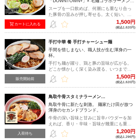
「DOWNTOWN+」× 宅麺コラボラーメン！
送伝票番号を元に、ヤマト運輸へお問い合
松本人志氏とダイアン・津田篤宏氏が作り
わせいただきますと、ヤマト運輸保管期間
スープを一口飲めば、何層にも重なり合っ
上げた究極の味をご賞味あれ！
内での配送日をご変更いただけます。※予
た豚骨の旨みが押し寄せる。太く短い、ツ
約販売商品と他の商品を同時に購入された
ルコシストレート麺が適度にスープをすく
1,500
円
カートに入れる
場合、まとめて発送されるため、予約販売
い、小麦の豊かな香りと合わさり、鼻腔を
(税込1,620円)
商品発送時期に発送させていただきます。
駆け抜ける、完成度抜群の一杯！※注文時
に配送希望日をご選択いただいた場合で
手打中華 餐 手打チャーシュー麺
も、ご案内させていただきました日程にて
手間を惜しまない、職人技が生む渾身の一
配送手続きをさせていただきます。発送完
杯。
了メールに記載の配送伝票番号を元に、ヤ
マト運輸へお問い合わせいただきますと、
手打ち麺が躍り、鶏と豚の旨味が広がる。
ヤマト運輸保管期間内での配送日をご変更
どこか懐かしく深く染み渡る、いつまでも
いただけます。※予約販売商品と他の商品
愛され続けるコク深い味わい。
1,500
円
販売開始前
を同時に購入された場合、まとめて発送さ
(税込1,620円)
れるため、予約販売商品発送時期に発送さ
せていただきます。
鳥取牛骨スタミナラーメン
BULLKACCHON 本店 牛骨旨辛ラーメン
鳥取牛骨に新たな刺激。 麺家たけ田が放つ
渾身のセカンドブランド。
牛骨の深い旨味と甘みに旨辛パウダーを加
えれば、香り・辛味・旨味が幾重にも重な
り、一杯はさらなる高みへ。
1,200
円
入荷待ち
(税込1,296円)