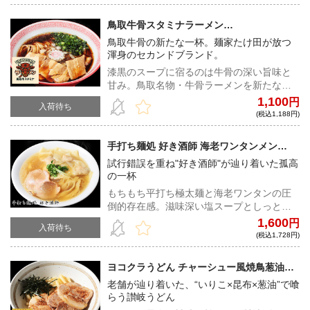
鳥取牛骨スタミナラーメン
BULLKACCHON 本店 牛骨スタミナラーメ
鳥取牛骨の新たな一杯。麺家たけ田が放つ
ン
渾身のセカンドブランド。
漆黒のスープに宿るのは牛骨の深い旨味と
甘み。鳥取名物・牛骨ラーメンを新たなス
タイルへ昇華させたスタミナラーメン。
1,100
円
入荷待ち
(税込1,188円)
手打ち麺処 好き酒師 海老ワンタンメン
（塩）
試行錯誤を重ね"好き酒師"が辿り着いた孤高
の一杯
もちもち平打ち極太麺と海老ワンタンの圧
倒的存在感。滋味深い塩スープとしっとり
チャーシューが心と体に染み渡る。
1,600
円
入荷待ち
(税込1,728円)
ヨコクラうどん チャーシュー風焼鳥葱油う
どん
老舗が辿り着いた、“いりこ×昆布×葱油”で喰
らう讃岐うどん