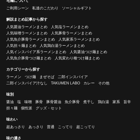
宅麺について
ご利用シーン
私達のこだわり
ソーシャルギフト
解説まとめ記事から探す
人気醤油ラーメンまとめ
人気塩ラーメンまとめ
人気味噌ラーメンまとめ
人気豚骨ラーメンまとめ
人気魚介豚骨ラーメンまとめ
人気家系ラーメンまとめ
人気担々麺まとめ
人気鶏白湯ラーメンまとめ
人気インスパイア系ラーメンまとめ
人気醤油つけ麺まとめ
人気魚介豚骨つけ麺まとめ
人気変わり種つけ麺まとめ
カテゴリーから探す
ラーメン
つけ麺
まぜそば
二郎インスパイア
二郎インスパイア汁なし
TAKUMEN LABO
カレー
その他
味別
醤油
塩
味噌
豚骨
豚骨醤油
魚介豚骨
煮干し
鶏白湯
家系
旨辛
担々麺
個性派
グッズ・セット
味わい
超あっさり
あっさり
普通
こってり
超こってり
味の濃さ