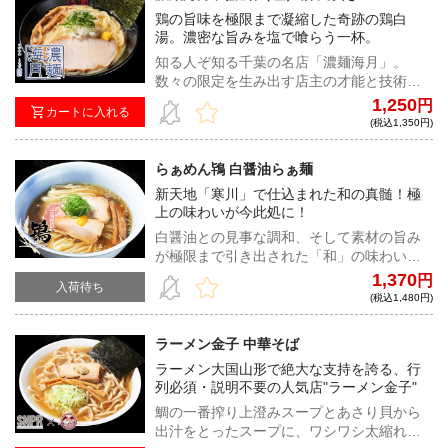
鶏の旨味を極限まで凝縮した奇跡の鶏白
湯。濃密な旨みを塩で喰らう一杯。
知る人ぞ知る千葉の名店「濃麺海月」。
数々の限定を生み出す店主の才能と技術は
業界随一。宅麺でも高い人気を誇る鶏濃麺
1,250
円
カートに入れる
（醤油）の塩ver.をついに販売開始！塩だか
(税込1,350円)
らこそ際立つ鶏の旨みを味わい尽くせ。
らぁめん鴇 白醤油らぁ麺
新天地「寒川」で仕込まれた和の真髄！極
上の味わいが今此処に！
白醤油との見事な調和、そして素材の旨み
が極限まで引き出された「和」の味わい！
魚介と野菜を主に旨味が詰まった妥協なき
1,370
円
入荷待ち
こだわりの一杯が、心と身体に沁みわた
(税込1,480円)
る。
ラーメン金子 中華そば
ラーメン大国山形で絶大な支持を誇る、行
列必須・説明不要の人気店"ラーメン金子"
鯛の一番搾り上澄みスープとあさり貝から
出汁をとったスープに、ワシワシ太縮れ麺