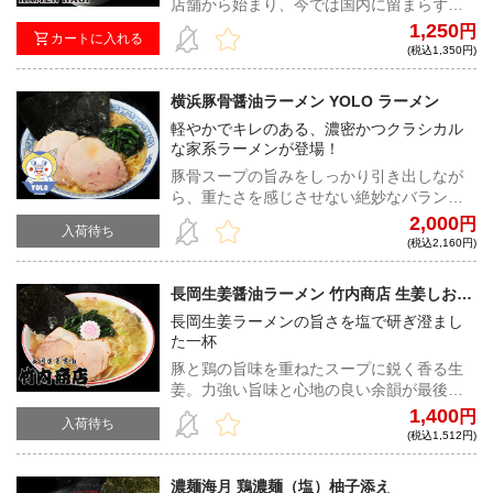
店舗から始まり、今では国内に留まらず、
海外50店舗以上を経営するほどの規模へ成
1,250
円
カートに入れる
長。ラーメン業界で押しも押されぬ人気と
(税込1,350円)
知名度を誇る『ラーメン凪』が監修し、ア
ニメ『鬼滅の刃』とのコラボにて実現した
横浜豚骨醤油ラーメン YOLO ラーメン
『凪ラーメン「豚骨煮干 濃旨の雫」』をイ
軽やかでキレのある、濃密かつクラシカル
ラストカード付きでお届け！
な家系ラーメンが登場！
豚骨スープの旨みをしっかり引き出しなが
ら、重たさを感じさせない絶妙なバランス
がYOLOの真骨頂。キレのあるカエシと酒井
2,000
円
入荷待ち
製麺の中太麺が絡み合う、新進気鋭の家系
(税込2,160円)
をご賞味あれ！
長岡生姜醤油ラーメン 竹内商店 生姜しおラ
ーメン
長岡生姜ラーメンの旨さを塩で研ぎ澄まし
た一杯
豚と鶏の旨味を重ねたスープに鋭く香る生
姜。力強い旨味と心地の良い余韻が最後ま
で駆け抜ける"生姜しおラーメン"
1,400
円
入荷待ち
(税込1,512円)
濃麺海月 鶏濃麺（塩）柚子添え