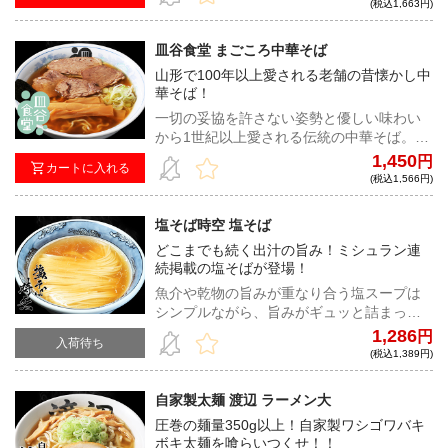
り出される上品で深みのあるスープはあな
(税込1,663円)
たを必ず唸らせる！
皿谷食堂 まごころ中華そば
山形で100年以上愛される老舗の昔懐かし中
華そば！
一切の妥協を許さない姿勢と優しい味わい
から1世紀以上愛される伝統の中華そば。そ
の味わいは食べてを実家に帰ったかのよう
1,450
円
カートに入れる
な安心感で包み込む。
(税込1,566円)
塩そば時空 塩そば
どこまでも続く出汁の旨み！ミシュラン連
続掲載の塩そばが登場！
魚介や乾物の旨みが重なり合う塩スープは
シンプルながら、旨みがギュッと詰まっ
た、洗練された一杯！
1,286
円
入荷待ち
(税込1,389円)
自家製太麺 渡辺 ラーメン大
圧巻の麺量350g以上！自家製ワシゴワバキ
ボキ太麺を喰らいつくせ！！