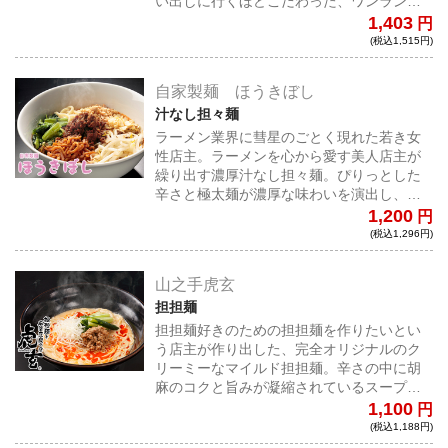
い出しに行くほどこだわった、ワンランク
上の高級四川料理店の担担麺を是非お試し
1,403
円
下さい。
(税込1,515円)
自家製麺 ほうきぼし
汁なし担々麺
ラーメン業界に彗星のごとく現れた若き女
性店主。ラーメンを心から愛す美人店主が
繰り出す濃厚汁なし担々麺。ぴりっとした
辛さと極太麺が濃厚な味わいを演出し、後
からじんわり来る甘みと酸味が味に深みを
1,200
円
加えます。
(税込1,296円)
山之手虎玄
担担麺
担担麺好きのための担担麺を作りたいとい
う店主が作り出した、完全オリジナルのク
リーミーなマイルド担担麺。辛さの中に胡
麻のコクと旨みが凝縮されているスープに
特製極細麺とオリジナルラー油が食欲をそ
1,100
円
そる。
(税込1,188円)