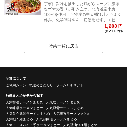
丁寧に旨味を抽出した鶏がらスープに濃厚
なゴマの香りが引き立つ。北海道産小麦
100%を使用した特注の中太麺は汁ともよく
絡み、化学調味料を一切使用せず、エビは
四川料理の技法を使って旨味を最大限に引
1,280
円
き出し、花椒の香り、痺れと相まって最後
(税込1,382円)
まで飲み干せる一杯。一度食べたら必ずも
う一度食べたくなる...中毒者続出の担担麺
特集一覧に戻る
宅麺について
ご利用シーン
私達のこだわり
ソーシャルギフト
解説まとめ記事から探す
人気醤油ラーメンまとめ
人気塩ラーメンまとめ
人気味噌ラーメンまとめ
人気豚骨ラーメンまとめ
人気魚介豚骨ラーメンまとめ
人気家系ラーメンまとめ
人気担々麺まとめ
人気鶏白湯ラーメンまとめ
人気インスパイア系ラーメンまとめ
人気醤油つけ麺まとめ