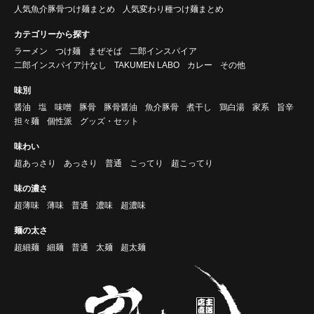
人気魚介豚骨つけ麺まとめ
人気変わり種つけ麺まとめ
カテゴリーから探す
ラーメン
つけ麺
まぜそば
二郎インスパイア
二郎インスパイア汁なし
TAKUMEN LABO
カレー
その他
味別
醤油
塩
味噌
豚骨
豚骨醤油
魚介豚骨
煮干し
鶏白湯
家系
旨辛
担々麺
個性派
グッズ・セット
味わい
超あっさり
あっさり
普通
こってり
超こってり
味の濃さ
超薄味
薄味
普通
濃味
超濃味
麺の太さ
超細麺
細麺
普通
太麺
超太麺