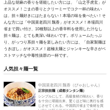
上品な胡麻の香りを堪能したい方には、「山之手虎玄」が
オススメ！ごまの香りとクリーミーでコク一杯の味わい
は、担々麺好きにはたまらない！本場の味を食べたい！そ
んな方には「中国菜老四川 飄香」がオススメ！本場四川
省まで買い付け、10種類以上の香辛料を使用した汁なし
担々麺は、とても奥深い味わいです。ボリュームたっぷ
り、がっつり系担々麺を楽しみたい方には、「自家製麺ほ
うきぼし」がオススメ！超極太麺とジャンキーな辛さがベ
ストマッチな中毒性抜群の一杯です。
人気担々麺一覧
中国菜老四川 飄香（ぴゃおしゃん）
正宗担担麺（成都タンタン麺）
シンプルにして、高級食材の味わい、香り
を十分に堪能出来、驚くほど味に奥行を感
じさせてくれる。中国四川省まで食材を買