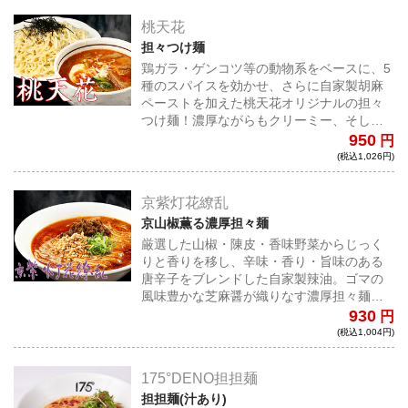
桃天花
担々つけ麺
鶏ガラ・ゲンコツ等の動物系をベースに、5
種のスパイスを効かせ、さらに自家製胡麻
ペーストを加えた桃天花オリジナルの担々
つけ麺！濃厚ながらもクリーミー、そして
ほどよい辛さがクセになる一杯となってい
950
円
る！
(税込1,026円)
京紫灯花繚乱
京山椒薫る濃厚担々麺
厳選した山椒・陳皮・香味野菜からじっく
りと香りを移し、辛味・香り・旨味のある
唐辛子をブレンドした自家製辣油。ゴマの
風味豊かな芝麻醤が織りなす濃厚担々麺！
極上スープに合わせる特注細麺に、ロース
930
円
トナッツ、自家製坦々ミンチが極上の一杯
(税込1,004円)
を演出する。
175°DENO担担麺
担担麺(汁あり)