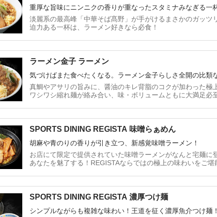
重厚な旨味にニンニクの香りが重なったスタミナみなぎる一
淡麗系の最高峰「中華そば髙野」が手がけるまさかのガッツ
迫力ある一杯は、ラーメン好きなら必食！
ラーメン金子 ラーメン
気づけばまた食べたくなる。ラーメン金子らしさ全開の比類
真鯛やアサリの旨みに、醤油のキレ背脂のコクが加わった極
ワシワシ縮れ麺が絡み合い、味・ボリュームともに大満足必
SPORTS DINING REGISTA 味噌らぁめん
胡麻や青のりの香りが引き立つ、新感覚味噌ラーメン！
お店にて限定で提供されていた味噌ラーメンがなんと宅麺に
あなたを魅了する！REGISTAならではの極上の味わいをご堪
SPORTS DINING REGISTA 濃厚つけ麺
シンプルながらも複雑な味わい！王道を征く濃厚魚介つけ麺