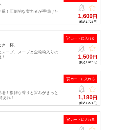
杯
リ系！圧倒的な実力者が手掛けた
1,600
円
(税込1,728円)
カートに入れる
なき一杯。
上スープ。スープと全粒粉入りの
1,500
至！
円
(税込1,620円)
カートに入れる
登場！複雑な香りと旨みがきっと
1,180
能あれ！
円
(税込1,274円)
カートに入れる
！