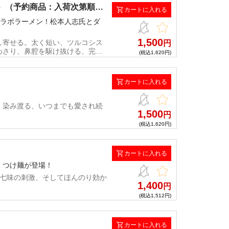
日をご変更いただけます。※予約
介）（予約商品：入荷次第順次
カートに入れる
されるため、予約販売商品発送時
麺コラボラーメン！松本人志氏とダ
1,500
し寄せる。太く短い、ツルコシス
円
わさり、鼻腔を駆け抜ける、完成
(税込1,620円)
合でも、ご案内させていただきま
ールに記載の配送伝票番号を元
保管期間内での配送日をご変更い
カートに入れる
場合、まとめて発送されるため、
く染み渡る、いつまでも愛され続
1,500
円
(税込1,620円)
カートに入れる
、つけ麺が登場！
、七味の刺激、そしてほんのり効か
1,400
円
(税込1,512円)
カートに入れる