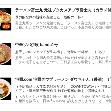
ラーメン富士丸 元祖ブタカスアブラ富士丸（カラメ
暴力的な豚の旨味を凝縮した、最凶の一杯！
富士丸系ラーメンの元祖である『ラーメン富士丸』が宅麺に
日寝かせたゴワゴワ系の麺と当日作った小麦の香りの強い麺
味が驚くほど凝縮されたスープは、中毒性の高い一杯となっ
中華ソバ伊吹 banda1号
煮干しのレジェンドが生み出す、奇跡の一杯がここにあり！
煮干しの中でも国内最高等級の上物だけが集まると言われる
ークの煮干しを生かしつつ、三村店主自ら敬愛する、高知県
噌を使用した肉味噌、ニンニクのパンチを加え、本能に訴え
させた、宅麺でしか食べることの出来ない一杯！
宅麺.com 宅麺ダウプラーメン ダウちゃん（醤油）
送）
（予約商品：入荷次第順次配送）「DOWNTOWN+」× 宅
イアン・津田篤宏氏が作り上げた究極の味をご賞味あれ！
すっきりとした王道醤油味の中華そばに、魚介の深みと鶏油
の相性も抜群で、日本人のDNAに訴えかけるような、どこか
注文時に配送希望日をご選択いただいた場合でも、ご案内さ
手続きをさせていただきます。発送完了メールに記載の配送