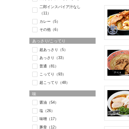
二郎インスパイア汁なし
（11）
カレー（5）
その他（6）
あっさり/こってり
超あっさり（5）
あっさり（33）
普通（81）
こってり（93）
超こってり（48）
味
醤油（54）
塩（26）
味噌（17）
豚骨（12）