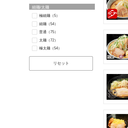
細麺/太麺
極細麺（5）
細麺（54）
普通（75）
太麺（72）
極太麺（54）
リセット