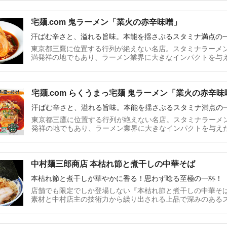
と知名度を誇る『ラーメン凪』が監修し、アニメ『鬼滅の刃
まっ宅麺 凪ラーメン「豚骨煮干 濃旨（こくうま）の雫」』
宅麺.com 鬼ラーメン「業火の赤辛味噌」
汗ばむ辛さと、溢れる旨味。本能を揺さぶるスタミナ満点の
東京都三鷹に位置する行列が絶えない名店。スタミナラーメ
満発祥の地でもあり、ラーメン業界に大きなインパクトを与
スタミナ満点らーめん すず鬼』が監修し、アニメ『鬼滅の刃
ーメン「業火の赤辛味噌」』をイラストカード付きでお届
宅麺.com らくうまっ宅麺 鬼ラーメン「業火の赤辛味
汗ばむ辛さと、溢れる旨味。本能を揺さぶるスタミナ満点の
東京都三鷹に位置する行列が絶えない名店。スタミナラーメ
発祥の地でもあり、ラーメン業界に大きなインパクトを与え
ミナ満点らーめん すず鬼』が監修し、アニメ『鬼滅の刃』と
っ宅麺 鬼ラーメン「業火の赤辛味噌」』をイラストカード
中村麺三郎商店 本枯れ節と煮干しの中華そば
本枯れ節と煮干しが華やかに香る！思わず唸る至極の一杯！
店舗でも限定でしか登場しない『本枯れ節と煮干しの中華そ
素材と中村店主の技術力から繰り出される上品で深みのある