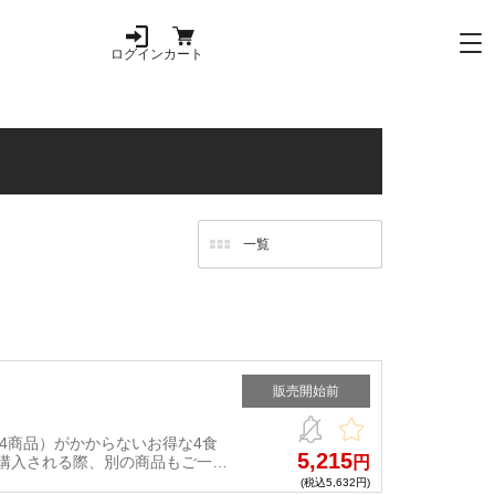
ログイン
カート
販売開始前
円×4商品）がかからないお得な4食
5,215
購入される際、別の商品もご一緒
円
。)
(税込5,632円)