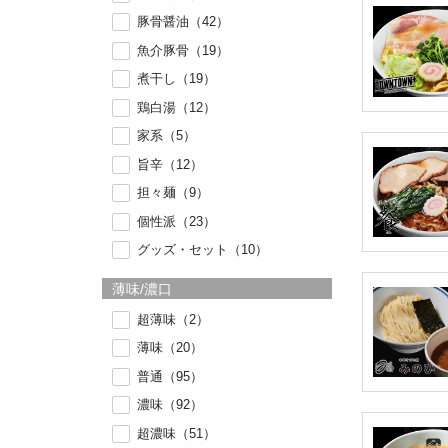
豚骨醤油（42）
魚介豚骨（19）
煮干し（19）
鶏白湯（12）
家系（5）
旨辛（12）
担々麺（9）
個性派（23）
グッズ・セット（10）
薄味/濃口
超薄味（2）
薄味（20）
普通（95）
濃味（92）
超濃味（51）