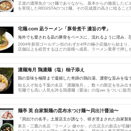
王道の濃厚魚介つけ麺でありながら、基本からの徹底したビ
を実現したREGISTAのつけ麺。その完成度の高さに唸るこ
宅麺.com 凪ラーメン「豚骨煮干 濃旨の雫」
海外でも愛される凪の豚骨をベースに、流れるように澄み、
2004年新宿ゴールデン街のわずか4坪の極小店舗から始まり
店舗以上を経営するほどの規模へ成長。ラーメン業界で押し
『ラーメン凪』が監修し、アニメ『鬼滅の刃』とのコラボに
干 濃旨の雫」』をイラストカード付きでお届け！
濃麺海月 鶏濃麺（塩）柚子添え
鶏の旨味を極限まで凝縮した奇跡の鶏白湯。濃密な旨みを塩
知る人ぞ知る千葉の名店「濃麺海月」。数々の限定を生み出
宅麺でも高い人気を誇る鶏濃麺（醤油）の塩ver.をついに販
旨みを味わい尽くせ。
麺亭 英 自家製麺の昆布水つけ麺〜貝出汁醤油〜
『貝出汁の名手』土屋店主が誘なう、研ぎ澄まされた自家製
東京・三鷹の名店「ラーメン 健やか」の元店主の新店が宅麺