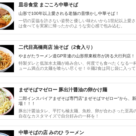
皿谷食堂 まごころ中華そば
山形で100年以上愛される老舗の昔懐かし中華そば！
一切の妥協を許さない姿勢と優しい味わいから1世紀以上愛
は食べてを実家に帰ったかのような安心感で包み込む。
二代目高橋商店 油そば（2食入り）
やまがたラーメン道GP常連の山形県東根市が誇る大行列店！
特製ダレと低加水太麺が絡み合い、何度でも食べたくなる一杯！
ューム満点の太麺を喰らい尽くせ！※麺2食は同じ袋に入って
りいただく事も可能です。
まぜそばマゼロー 豚出汁醤油の卵かけ麺
二郎インスパイアまぜそば専門店"まぜそばマゼロー"から、新
場！！！
豚出汁醤油タレ、平打ち極太麺、魚粉、卵が合わさった至高の
自在なカスタマイズで自分好みの一杯を！
中華そばの店 みのひ ラーメン