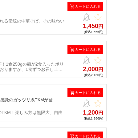
カートに入れる
される伝統の中華そば。その味わい
1,450
円
(税込1,566円)
カートに入れる
1食250gの麺が2食入ったボリ
2,000
おりますが、1食ずつお召し上が
円
(税込2,160円)
カートに入れる
感覚のガッツリ系TKMが登
1,200
TKM！楽しみ方は無限大、自由
円
(税込1,296円)
カートに入れる