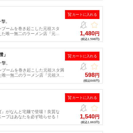
』とのコラボにて実現した『らくう
をイラストカード付きでお届け！
カートに入れる
一撃。
ンブームを巻き起こした元祖スタ
1,480
えた唯一無二のラーメン店『元祖
円
』とのコラボにて実現した『鬼ラ
(税込1,598円)
け！
噌」
カートに入れる
一撃。
ンブームを巻き起こした元祖スタ満
598
た唯一無二のラーメン店『元祖スタ
円
のコラボにて実現した『らくうま
(税込646円)
付きでお届け！
カートに入れる
ば』がなんと宅麺で登場！良質な
1,540
スープはあなたを必ず唸らせる！
円
(税込1,663円)