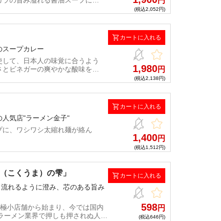
ガラの旨み溢れる醤油スープに岩
円
り、作り上げた渾身のつけ麺！
(税込2,052円)
カートに入れる
のスープカレー
使して、日本人の味覚に合うよう
1,980
さとビネガーの爽やかな酸味を効
円
(税込2,138円)
カートに入れる
人気店"ラーメン金子"
プに、ワシワシ太縮れ麺が絡ん
1,400
円
(税込1,512円)
濃旨（こくうま）の雫」
カートに入れる
、流れるように澄み、芯のある旨み
598
坪の極小店舗から始まり、今では国内
円
ラーメン業界で押しも押されぬ人気
(税込646円)