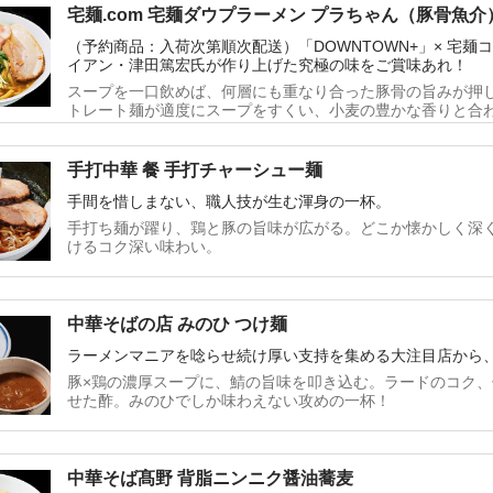
問い合わせいただきますと、ヤマト運輸保管期間内での配送
宅麺.com 宅麺ダウプラーメン プラちゃん（豚骨魚
販売商品と他の商品を同時に購入された場合、まとめて発送
配送）
（予約商品：入荷次第順次配送）「DOWNTOWN+」× 宅
期に発送させていただきます。
イアン・津田篤宏氏が作り上げた究極の味をご賞味あれ！
スープを一口飲めば、何層にも重なり合った豚骨の旨みが押
トレート麺が適度にスープをすくい、小麦の豊かな香りと合
度抜群の一杯！※注文時に配送希望日をご選択いただいた場
した日程にて配送手続きをさせていただきます。発送完了メ
に、ヤマト運輸へお問い合わせいただきますと、ヤマト運輸
手打中華 餐 手打チャーシュー麺
ただけます。※予約販売商品と他の商品を同時に購入された
手間を惜しまない、職人技が生む渾身の一杯。
予約販売商品発送時期に発送させていただきます。
手打ち麺が躍り、鶏と豚の旨味が広がる。どこか懐かしく深
けるコク深い味わい。
中華そばの店 みのひ つけ麺
ラーメンマニアを唸らせ続け厚い支持を集める大注目店から
豚×鶏の濃厚スープに、鯖の旨味を叩き込む。ラードのコク
せた酢。みのひでしか味わえない攻めの一杯！
中華そば髙野 背脂ニンニク醤油蕎麦