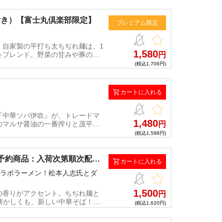
付き）【富士丸倶楽部限定】
プレミアム限定
！自家製の平打ち太ちぢれ麺は、1
1,580
をブレンド。野菜の甘みや豚の旨
円
ている！
(税込1,706円)
カートに入れる
『中華ソバ伊吹』が、トレードマ
1,480
のマルサ醤油の一番搾りと茂平味
円
かける中毒性のある味わいに昇華
(税込1,598円)
（予約商品：入荷次第順次配
カートに入れる
麺コラボラーメン！松本人志氏とダ
1,500
の香りがアクセント。ちぢれ麺と
円
懐かしくも、新しい中華そば！※
(税込1,620円)
せていただきました日程にて配送
伝票番号を元に、ヤマト運輸へお