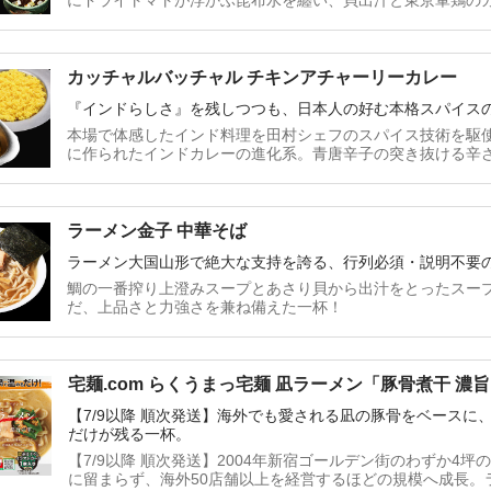
にドライトマトが浮かぶ昆布水を纏い、貝出汁と東京軍鶏の
中豚の吊るし焼きチャーシューと全ての素材や製法にこだわ
カッチャルバッチャル チキンアチャーリーカレー
『インドらしさ』を残しつつも、日本人の好む本格スパイス
本場で体感したインド料理を田村シェフのスパイス技術を駆
に作られたインドカレーの進化系。青唐辛子の突き抜ける辛
かせた一品！
ラーメン金子 中華そば
ラーメン大国山形で絶大な支持を誇る、行列必須・説明不要の
鯛の一番搾り上澄みスープとあさり貝から出汁をとったスー
だ、上品さと力強さを兼ね備えた一杯！
宅麺.com らくうまっ宅麺 凪ラーメン「豚骨煮干 
【7/9以降 順次発送】海外でも愛される凪の豚骨をベースに
だけが残る一杯。
【7/9以降 順次発送】2004年新宿ゴールデン街のわずか4
に留まらず、海外50店舗以上を経営するほどの規模へ成長。