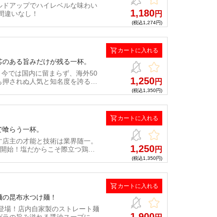
ルドアップでハイレベルな味わい
1,180
と間違いなし！
円
(税込1,274円)
カートに入れる
芯のある旨みだけが残る一杯。
、今では国内に留まらず、海外50
1,250
も押されぬ人気と知名度を誇る
円
て実現した『凪ラーメン「豚骨煮
(税込1,350円)
カートに入れる
で喰らう一杯。
す店主の才能と技術は業界随一。
1,250
売開始！塩だからこそ際立つ鶏の
円
(税込1,350円)
カートに入れる
麺の昆布水つけ麺！
登場！店内自家製のストレート麺
1,900