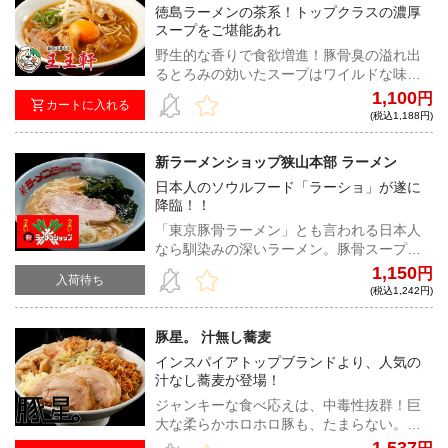
徳島ラーメンの茶系！トップクラスの濃厚
スープをご堪能あれ
野生的な香りで食欲増進！豚骨臭の溢れ出
るとろみの効いたスープはワイルドな味わ
いで脳天直撃！豚骨臭に酔いしれるうちに
1,100
円
カートに入れる
いつの間にか病みつきになる中毒性の高い
(税込1,188円)
徳島ラーメン！
新ラーメンショップ狭山本部 ラーメン
日本人のソウルフード「ラーショ」が遂に
降臨！！
「東京豚骨ラーメン」とも言われる日本人
なら馴染みの深いラーメン。豚骨スープと
中細ストレート麺の組み合わせはファン垂
1,150
円
入荷待ち
涎ものの一杯だ！
(税込1,242円)
豚星。 汁無し蕎麦
インスパイアトップブランドより、人気の
汁なし蕎麦が登場！
ジャンキーな食べ応えは、中毒性抜群！巨
大な柔らかホロホロ豚も、たまらない。た
っぷり茹で野菜、刻みニンニクは必須、お