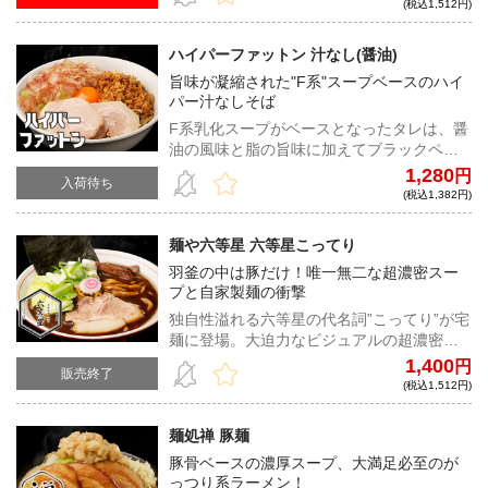
オーション香る自家製麺の贅沢な味わいを
(税込1,512円)
ご家庭でも。
ハイパーファットン 汁なし(醤油)
旨味が凝縮された"F系"スープベースのハイ
パー汁なしそば
F系乳化スープがベースとなったタレは、醤
油の風味と脂の旨味に加えてブラックペッ
パーのキレが炸裂。極太麺の力強い弾力と
1,280
円
入荷待ち
小麦の香りを直に感じられるF系汁なしが宅
(税込1,382円)
麺に登場！
麺や六等星 六等星こってり
羽釜の中は豚だけ！唯一無二な超濃密スー
プと自家製麺の衝撃
独自性溢れる六等星の代名詞”こってり”が宅
麺に登場。大迫力なビジュアルの超濃密ス
ープと自家製麺の旨味は鮮烈。新たなジャ
1,400
円
販売終了
ンルを確立した六等星だけの衝撃と味わい
(税込1,512円)
を体感せよ！
麺処禅 豚麺
豚骨ベースの濃厚スープ、大満足必至のが
っつり系ラーメン！