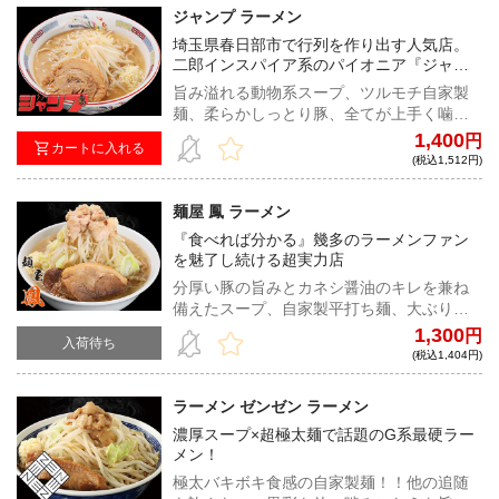
ジャンプ ラーメン
埼玉県春日部市で行列を作り出す人気店。
二郎インスパイア系のパイオニア『ジャン
プ』が宅麺降臨！！
旨み溢れる動物系スープ、ツルモチ自家製
麺、柔らかしっとり豚、全てが上手く噛み
合ったバランス抜群の超ハイレベルな二郎
1,400
円
カートに入れる
系インスパイア！
(税込1,512円)
麺屋 鳳 ラーメン
『食べれば分かる』幾多のラーメンファン
を魅了し続ける超実力店
分厚い豚の旨みとカネシ醤油のキレを兼ね
備えたスープ、自家製平打ち麺、大ぶりな
豚。全二郎系ファン必食の一杯。
1,300
円
入荷待ち
(税込1,404円)
ラーメン ゼンゼン ラーメン
濃厚スープ×超極太麺で話題のG系最硬ラー
メン！
極太バキボキ食感の自家製麺！！他の追随