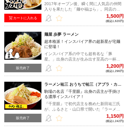
ピングすれば、あのNO11が自宅で味わえ
2017年オープン後、瞬く間に人気店の仲間
る！
入りを果たした「麺や福はら」。同店の二
郎インスパイア系のセカンドブランドであ
1,500
円
カートに入れる
る「ラーメンフクロウ」は、すでに宅麺で
(税込1,620円)
も怒涛の人気を誇っている。今回は宅麺史
上初の全マシマシ仕様のラーメンで再出
麺屋 歩夢 ラーメン
発！豚5枚、アブラマシマシ、カラメマシマ
超本格派！インスパイア界の超新星が宅麺
シのセットとなっているため、自宅ではに
に登場！
んにく・野菜をマシマシに盛って、豪快に
楽しんで頂きたい！！
インスパイア系の中でも超有名な「豚
星。」出身の店主が生み出す至高の一杯。
加水率高めの自家製平打ち麺と濃厚なスー
1,200
円
販売終了
プが絡み合い絶妙なハーモニーを生み出
(税込1,296円)
す！開店後にすぐに行列ができる人気店の
味を宅麺で堪能あれ！
ラーメン祐三 おうちで祐三（アブラ・カラ
アゲ・ラーメンたれ付き）
駒場の名店『千里眼』出身の店主が手掛け
る濃厚インスパイア！
『千里眼』で初代店主を務めた新田祐三氏
が、ふるさと・山口県で開いた『ラーメン
祐三』がいよいよ宅麺に登場！濃厚なド乳
1,150
円
販売終了
化スープと合わせるのはうねりの強いバキ
(税込1,242円)
ゴワ麺！『千里眼』譲りのカラアゲと一緒