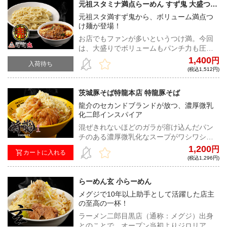
元祖スタミナ満点らーめん すず鬼 大盛つけ
満
元祖スタ満すず鬼から、ボリューム満点つ
け麺が登場！
お店でもファンが多いというつけ満。今回
は、大盛りでボリュームもパンチ力も圧
巻！スタ満に酸味が加わり、更に中毒性ア
1,400
円
入荷待ち
ップ。具材も、麺も大量に入っていて、満
(税込1,512円)
足度は保証付きだ！
茨城豚そば特龍本店 特龍豚そば
龍介のセカンドブランドが放つ、濃厚微乳
化二郎インスパイア
混ぜきれないほどのガラが溶け込んだパン
チのある濃厚微乳化なスープがワシワシの
極太麺に絡みつく食べ応え抜群の一杯！肉
1,200
円
カートに入れる
厚なチャーシュー、スープ、麺の絡み具合
(税込1,296円)
は文句なしの一言
らーめん玄 小らーめん
メグジで10年以上助手として活躍した店主
の至高の一杯！
ラーメン二郎目黒店（通称：メグジ）出身
とのことで、オープン当初よりジロリアン