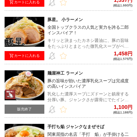
1,537
円
カートに入れる
好みでマヨネーズを加えてガッツリ食らい
(税込1,660円)
ついてもらいたい。
豚星。 小ラーメン
全国トップクラスの人気と実力を誇る二郎
インスパイア！
キリッと決まったカネシ醤油に、豚の旨味
をたっぷりとまとった微乳化スープがベス
トマッチ。神豚とも言われる大きく、柔ら
1,458
円
カートに入れる
かい豚肉も健在！超ハイレベルな逸品だ。
(税込1,575円)
麺屋神工 ラーメン
豚の旨味が効いた濃厚乳化スープは完成度
の高いインスパイア
乳化した濃厚スープにズドーンと鎮座する
分厚い豚。ジャンクさが露骨にでたインス
パイアラーメンは中毒性抜群！クタクタに
1,100
円
販売終了
茹でたヤサイと味付き脂は相性抜群だ！
(税込1,188円)
手打ち焔 ジャンクなまぜそば
関東屈指の名店「手打 焔」が手掛ける二