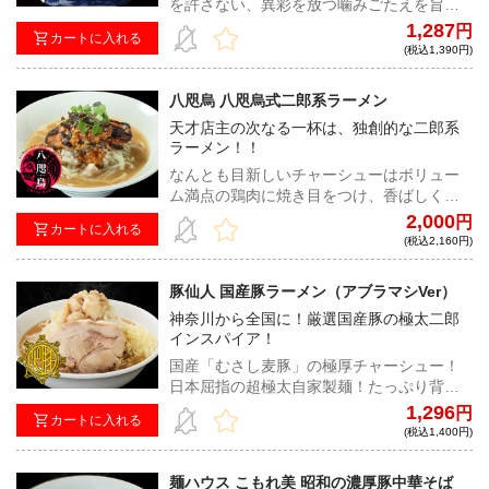
を許さない、異彩を放つ噛みごたえを旨甘
濃厚スープで喰らい尽くせ！
1,287
円
カートに入れる
(税込1,390円)
八咫烏 八咫烏式二郎系ラーメン
天才店主の次なる一杯は、独創的な二郎系
ラーメン！！
なんとも目新しいチャーシューはボリュー
ム満点の鶏肉に焼き目をつけ、香ばしく仕
上げている。パンチがありながら優しく自
2,000
円
カートに入れる
然な甘みが特徴のスープに、二郎系らしい
(税込2,160円)
太麺の組み合わせは居山店主だから生み出
せるオリジナルな一杯だ！
豚仙人 国産豚ラーメン（アブラマシVer）
神奈川から全国に！厳選国産豚の極太二郎
インスパイア！
国産「むさし麦豚」の極厚チャーシュー！
日本屈指の超極太自家製麺！たっぷり背脂
の宅麺仕様で遂に登場！！
1,296
円
カートに入れる
(税込1,400円)
麺ハウス こもれ美 昭和の濃厚豚中華そば