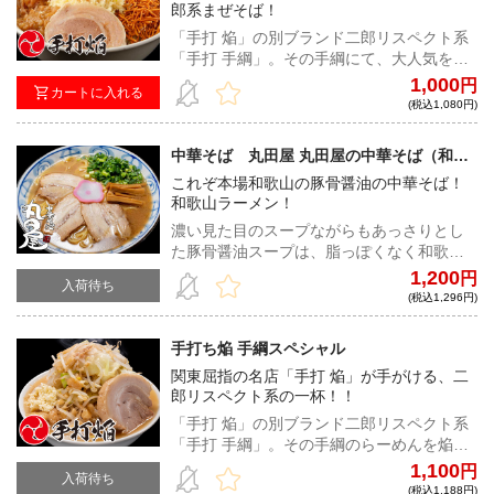
郎系まぜそば！
「手打 焔」の別ブランド二郎リスペクト系
「手打 手綱」。その手綱にて、大人気を誇
るメニュー「ジャンクなまぜそば」が遂に
1,000
円
カートに入れる
登場！ ワシワシとした食感の自家製極太麺
(税込1,080円)
は、通常よりも長めの仕上がりとなってい
る。ビシッと決まったカエシと微乳化スー
中華そば 丸田屋 丸田屋の中華そば（和歌
プ、更には良質な甘みをまとった背脂とよ
山ラーメン）
これぞ本場和歌山の豚骨醤油の中華そば！
く絡み、 ずしりとした重さを箸に感じる逸
和歌山ラーメン！
品だ。インパクト、中毒性に加えて、焔な
らではの絶妙なバランスを織りなすまぜそ
濃い見た目のスープながらもあっさりとし
ばは、大胆さと繊細さを兼ね添えた究極の
た豚骨醤油スープは、脂っぽくなく和歌山
一杯だ。
ラーメンの独特な豚骨の香りがクセになる
1,200
円
入荷待ち
味わい！誰もが親しみを感じられる、和歌
(税込1,296円)
山が生んだ昔ながらの中華そば！
手打ち焔 手綱スペシャル
関東屈指の名店「手打 焔」が手がける、二
郎リスペクト系の一杯！！
「手打 焔」の別ブランド二郎リスペクト系
「手打 手綱」。その手綱のらーめんを焔店
主が冷凍の為にスペシャルチューニング。
1,100
円
入荷待ち
カエシの濃さを濃いめに変え、脂は若干少
(税込1,188円)