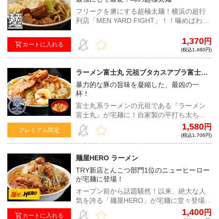
フリークを虜にする超極太麺！横浜の超行
列店「MEN YARD FIGHT」！！噛めばわか
るこの歯ごたえ！類をみない超硬派なラー
メンをご堪能あれ！
1,370
円
カートに入れる
(税込1,480円)
ラーメン富士丸 元祖ブタカスアブラ富士丸
（カラメ付き）
暴力的な豚の旨味を凝縮した、最凶の一
杯！
富士丸系ラーメンの元祖である『ラーメン
富士丸』が宅麺に！自家製の平打ち太ちぢ
れ麺は、1日寝かせたゴワゴワ系の麺と当日
1,580
円
プレミアム限定
作った小麦の香りの強い麺をブレンド。野
(税込1,706円)
菜の甘みや豚の旨味が驚くほど凝縮された
スープは、中毒性の高い一杯となってい
麺屋HERO ラーメン
る！
TRY新店とんこつ部門1位のニューヒーロー
が宅麺に登場！
オープン前から話題騒然！以来、絶大な人
気を誇る「麺屋HERO」が宅麺に堂々登場。
コクと旨味が凝縮した濃密な乳化スープと
1,400
円
カートに入れる