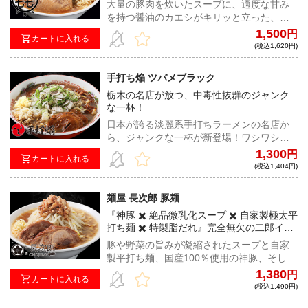
大量の豚肉を炊いたスープに、適度な甘み
を持つ醤油のカエシがキリッと立った、旨
甘非乳化豚醤油。小麦感が強く、ウェーブ
1,500
円
カートに入れる
がかった細めの自家製オーション麺との悶
(税込1,620円)
絶級の組み合わせをご賞味あれ。
手打ち焔 ツバメブラック
栃木の名店が放つ、中毒性抜群のジャンク
な一杯！
日本が誇る淡麗系手打ちラーメンの名店か
ら、ジャンクな一杯が新登場！ワシワシ極
太自家製麺とパンチ力、破壊力抜群のスー
1,300
円
カートに入れる
プが究極の中毒性を放つ！
(税込1,404円)
麺屋 長次郎 豚麺
『神豚 ✖️ 絶品微乳化スープ ✖️ 自家製極太平
打ち麺 ✖️ 特製脂だれ』完全無欠の二郎イン
スパイア
豚や野菜の旨みが凝縮されたスープと自家
製平打ち麺、国産100％使用の神豚、そして
付属の特製脂だれ。非の打ち所がない二郎
1,380
円
カートに入れる
インスパイアを是非ご自宅で！
(税込1,490円)