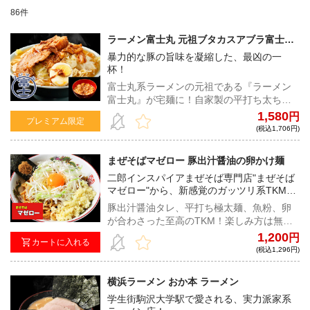
86件
ラーメン富士丸 元祖ブタカスアブラ富士丸
（カラメ付き）【富士丸倶楽部限定】
暴力的な豚の旨味を凝縮した、最凶の一
杯！
富士丸系ラーメンの元祖である『ラーメン
富士丸』が宅麺に！自家製の平打ち太ちぢ
れ麺は、1日寝かせたゴワゴワ系の麺と当日
1,580
円
プレミアム限定
作った小麦の香りの強い麺をブレンド。野
(税込1,706円)
菜の甘みや豚の旨味が驚くほど凝縮された
スープは、中毒性の高い一杯となってい
まぜそばマゼロー 豚出汁醤油の卵かけ麺
る！
二郎インスパイアまぜそば専門店"まぜそば
マゼロー"から、新感覚のガッツリ系TKMが
登場！！！
豚出汁醤油タレ、平打ち極太麺、魚粉、卵
が合わさった至高のTKM！楽しみ方は無限
大、自由自在なカスタマイズで自分好みの
1,200
円
カートに入れる
一杯を！
(税込1,296円)
横浜ラーメン おか本 ラーメン
学生街駒沢大学駅で愛される、実力派家系