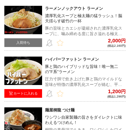
ラーメンノックアウト ラーメン
濃厚乳化スープと極太麺の猛ラッシュ！脳
天揺らす破竹の一杯
豚の旨味とカエシが凝縮された濃厚乳化ス
ープに、噛み締める度に旨さ溢れる極太麺
がクリーンヒット。上品に小麦が香る強靭
2,000
円
入荷待ち
なコシのワシムチ麺と極厚豚は、極上のハ
(税込2,160円)
ードパンチャー
ハイパーファットン ラーメン
豚と鶏のハイブリッドな旨味！唯一無二
の"F系"ラーメン
圧力寸胴で炊き上げた豚と鶏のマイルドな
旨味が特徴の濃厚乳化スープが絡む、平打
ちストレート麺。しっとりと肉々しい豚は
1,200
円
カートに入れる
食べ応え抜群。これぞハイパーな進化を遂
(税込1,296円)
げたF系の神髄！
麺屋桐龍 つけ麺
ワシワシ自家製麺の旨さをダイレクトに味
わえるつけめん！
桐龍の真骨頂でもある、ワシワシしたワイ