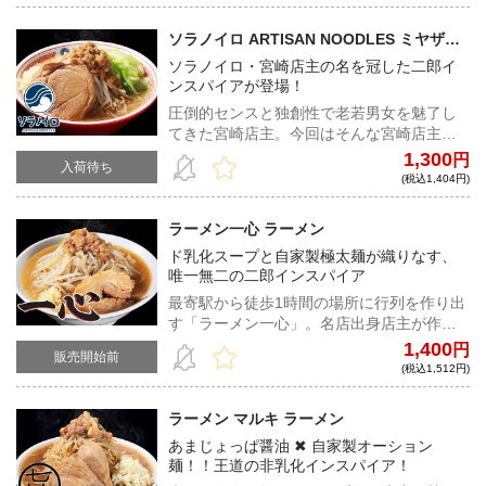
ソラノイロ ARTISAN NOODLES ミヤザキ
チヒ郎
ソラノイロ・宮崎店主の名を冠した二郎イ
ンスパイアが登場！
圧倒的センスと独創性で老若男女を魅了し
てきた宮崎店主。今回はそんな宮崎店主が
手がける二郎インスパイアが宅麺に登場！
1,300
円
入荷待ち
王道ながらもセンスが垣間見える、極上の
(税込1,404円)
一杯！
ラーメン一心 ラーメン
ド乳化スープと自家製極太麺が織りなす、
唯一無二の二郎インスパイア
最寄駅から徒歩1時間の場所に行列を作り出
す「ラーメン一心」。名店出身店主が作る
唯一無二のラーメンは、全国でもトップレ
1,400
円
販売開始前
ベルの実力と人気を誇る。
(税込1,512円)
ラーメン マルキ ラーメン
あまじょっぱ醤油 ✖︎ 自家製オーション
麺！！王道の非乳化インスパイア！