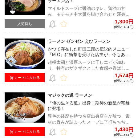
ラーメン店！
マイルドスープに醤油のキレ、鶏油の甘
み、モチモチ中太麺を掛け合わせた渾身の
一杯を五感で喰らいつくせ！
1,300
円
入荷待ち
(税込1,404円)
ラーメン ゼンゼン えびラーメン
かつて存在した町田二郎の伝説的メニュー
『M.O』に衝撃を受けた店主が、今もあの
味を追い求めながら作る一杯！
超極太麺と濃厚スープに干しエビが加わ
り、特有のザクザクとした食感や香ばしい
風味で更に旨みがブーストされた、『ラー
1,574
円
カートに入れる
メン ゼンゼン』の人気メニュー！
(税込1,700円)
マジックの道 ラーメン
『俺の生きる道』出身！期待の新星が宅麺
に登場！
異色の経歴を持つ名店出身店主が放つ、素
材の旨みが詰まったスープに平打ちちぢれ
麺、味付き脂もついた二郎インスパイアフ
1,430
円
カートに入れる
ルセット！
(税込1,544円)