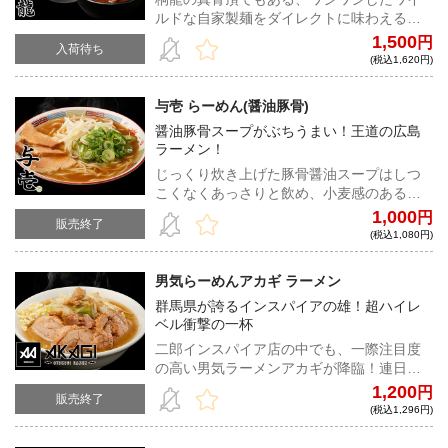
ルドな自家製麺をダイレクトに味わえる。
様々なトッピングを好みで加え、カスタマ
1,500
円
入荷待ち
イズ出来るのも宅麺ならではの楽しみ方の
(税込1,620円)
一つだ！
与壱 らーめん(醤油豚骨)
醤油豚骨スープがぶちうまい！王道の広島
ラーメン！
じっくり炊き上げた豚骨醤油スープはしつ
こくなくあっさりと飲め、小麦感のあるコ
シの良い中細ストレート麺との相性も抜
1,000
円
販売終了
群。茹でもやしとネギを合わせれば本場広
(税込1,080円)
島の味が広がる！
男気らーめんアカギ ラーメン
群馬県が誇るインスパイアの雄！超ハイレ
ベル衝撃の一杯
二郎インスパイア店の中でも、一際注目度
の高い男気ラーメンアカギが降臨！連日長
蛇の列を作り、ファンを魅了して止まない
1,200
円
販売終了
ラーメンは、麺、スープ、豚、脂全てが超
(税込1,296円)
ハイレベルだ。