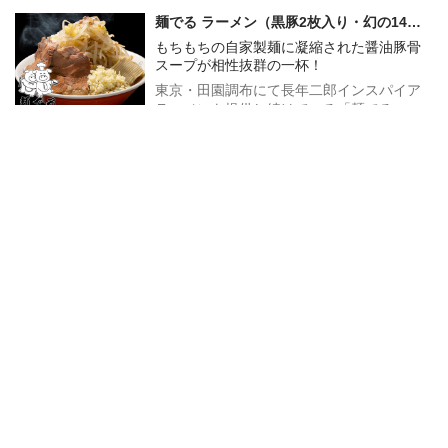
にすすれば、強烈なパンチにもう箸が止ま
麺でる ラーメン（黒豚2枚入り・幻の14連
らない。
麺入り）
もちもちの自家製麺に凝縮された醤油豚骨
スープが相性抜群の一杯！
東京・田園調布にて長年二郎インスパイア
ラーメンを提供し続けている「麺でる」。
もちもちの自家製極太麺と、旨みが凝縮さ
1,180
円
入荷待ち
れた醤油豚骨スープが相性抜群な一杯！さ
(税込1,274円)
らに宅麺のために、麺が横に14本連なっ
た、幻の14連麺を宅麺のためにと特別にご
新旬屋本店 極中華蕎麦
用意いただいた！もちもちの食感でスープ
山形で存在感を放つ！ガツンとパンチの効
とも相性抜群な極上の味わい！全てが大満
いた二郎インスパイアの新星！
足の一杯となっていることは言うまでもな
い！
"極"とつくようにパンチの効いたド乳化スー
プは、キレのある醤油と相性抜群で濃厚好
きにはたまらない一杯である。また、しっ
1,390
円
入荷待ち
かり味が染み込んだド迫力の分厚い豚は、
(税込1,501円)
濃厚な旨味抜群で極みを体現するのにふさ
わしい一品！もやし400gを柔らかめに茹で
ハイマウント らーめん
トッピング、チャーシューをライス150gの
栃木の超人気店が放つ本格派インスパイ
上に乗せ、ほぐし、生卵をとき、チャーシ
ア！
ューの上に。更に、お好みでマヨネーズを
かけてお召しがり下さい！『チャーシュー
栃木県インスパイアラーメンの雄ハイマウ