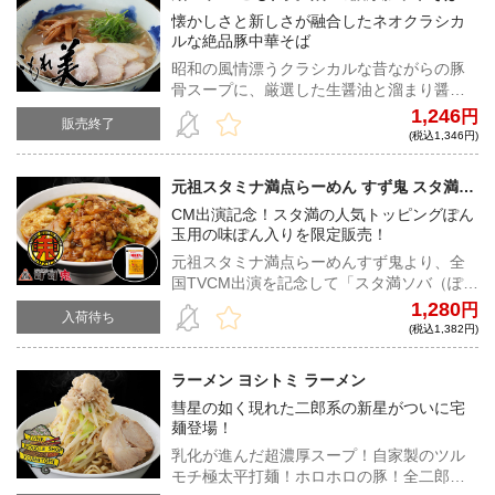
懐かしさと新しさが融合したネオクラシカ
ルな絶品豚中華そば
昭和の風情漂うクラシカルな昔ながらの豚
骨スープに、厳選した生醤油と溜まり醤油
で独自のブレンドをほどこした醤油ダレ！
1,246
円
販売終了
濃厚で味わい深い唯一無二の一杯を此処
(税込1,346円)
に！
元祖スタミナ満点らーめん すず鬼 スタ満ソ
バ（ぽん玉用味ぽん入り）
CM出演記念！スタ満の人気トッピングぽん
玉用の味ぽん入りを限定販売！
元祖スタミナ満点らーめんすず鬼より、全
国TVCM出演を記念して「スタ満ソバ（ぽん
玉用味ぽん入り）」を数量限定で販売！
1,280
円
入荷待ち
(税込1,382円)
ラーメン ヨシトミ ラーメン
彗星の如く現れた二郎系の新星がついに宅
麺登場！
乳化が進んだ超濃厚スープ！自家製のツル
モチ極太平打麺！ホロホロの豚！全二郎系