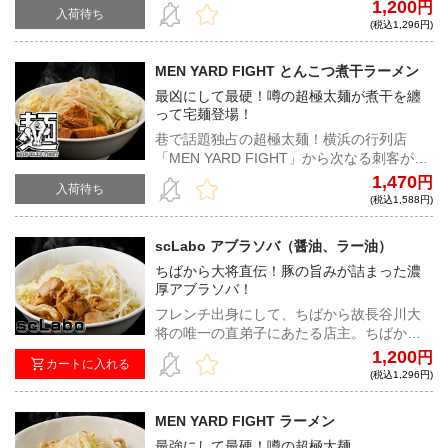
ファンの心を掴んでは離さない至高の一杯
1,200
円
入荷待ち
をご堪能あれ！
(税込1,296円)
MEN YARD FIGHT とんこつ煮干ラーメン
最凶にして最硬！噂の超極太麺が煮干を纏
って宅麺登場！
巷で話題独占の超極太麺！横浜の行列店
「MEN YARD FIGHT」から次なる刺客が遂
に登場！！煮干との華麗なるコラボレーシ
1,470
円
入荷待ち
ョンを果たした超硬派なラーメンをご堪能
(税込1,588円)
あれ！
scLabo アブラソバ（醤油、ラー油）
ちばから大将直伝！豚の旨みが詰まった濃
厚アブラソバ！
フレンチ出身にして、ちばから故長谷川大
将の唯一の直弟子にあたる店主。ちばから
のトレードマークでもあるド乳化と、神
1,200
円
カートに入れる
豚、そしてプリプリの自家製麺は、唸るほ
(税込1,296円)
どの完成度を誇る。
MEN YARD FIGHT ラーメン
最強にして最硬！噂の超極太麺