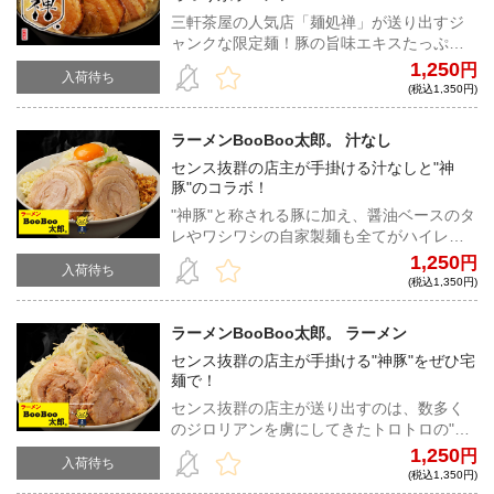
三軒茶屋の人気店「麺処禅」が送り出すジ
ャンクな限定麺！豚の旨味エキスたっぷり
のスープは麺によく絡みつき、脳天直撃の
1,250
円
入荷待ち
旨みを実現する。ホロホロのチャーシュー
(税込1,350円)
も至高の一杯だ！
ラーメンBooBoo太郎。 汁なし
センス抜群の店主が手掛ける汁なしと"神
豚"のコラボ！
"神豚"と称される豚に加え、醤油ベースのタ
レやワシワシの自家製麺も全てがハイレベ
ルな一杯。お好みで卵黄、粉チーズ、キム
1,250
円
入荷待ち
チをトッピングして、よりジャンクに堪能
(税込1,350円)
してほしい。
ラーメンBooBoo太郎。 ラーメン
センス抜群の店主が手掛ける"神豚"をぜひ宅
麺で！
センス抜群の店主が送り出すのは、数多く
のジロリアンを虜にしてきたトロトロの"神
豚"とワシワシの自家製麺！すべてがハイレ
1,250
円
入荷待ち
ベルな一杯を、ご自宅で是非堪能してほし
(税込1,350円)
い