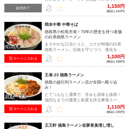
の間で話題沸騰。瞬く間に有名店への仲間
1,150
円
販売終了
入りを果たした非乳化の最高峰とも名高い
(税込1,242円)
同店の渾身の一杯！
岡本中華 中華そば
徳島県小松島市発！70年の歴史を持つ老舗
の白系徳島ラーメン
まろやかな口当たりと、コクが特徴の白系
徳島ラーメン。伝統を守りつつ、進化を遂
げる名店の味は、全国でまだ馴染みのない
1,100
円
カートに入れる
白系徳島ラーメンを全国へ羽ばたかせる！
(税込1,188円)
王者-23 徳島ラーメン
徳島の超行列ラーメン店が全国へ殴り込
み！
とてつもなく濃厚で、甘みも旨味も抜群！
強烈なまでの濃度と粘度を誇る豚骨スープ
は、その中毒性が特徴で、生卵を加えるこ
1,110
円
カートに入れる
とで、まろやかさが加わり、唯一無二のラ
(税込1,199円)
ーメンだ！
王王軒 徳島ラーメン並豚骨臭増し増し