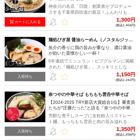
神奈川の名店「日陰」創業者がプロデュー
スする千葉県四街道の新店！ふんわりもっ
ちり食感がクセになるもち小麦配合の極太
1,300
円
カートに入れる
平打ち麺、そしてトッピングによって２つ
(税込1,404円)
の味を楽しめる新感覚の背脂らーめんが登
場！！
麺処びぎ屋 醤油らーめん（ノスタルジッ
ク）
魚介の香りに鶏の旨みが重なり、濃口醤油
が効いた昔懐かしい一杯！
6年連続でミシュラン・ビブグルマンに掲載
された「麺処びぎ屋」。スッキリとしなが
らも奥深いクリアなスープは、古き良き醤
1,150
円
入荷待ち
油ラーメンらしさを全面に感じる淡麗醤油
(税込1,242円)
ラーメンだ。
奈つやの中華そば もちもち雲呑中華そば
【2024-2025 TRY新店大賞総合1位】審査員
たちが"圧勝だった"と語る『奈つやの中華そ
ば』
芳醇な煮干しスープに全粒粉入りストレー
ト麺、もっちもち雲呑と肉の旨み溢れるチ
ャーシュー。 一切隙のない、身も心も温ま
1,350
円
入荷待ち
る極上の一杯を是非ご自宅で。
(税込1,458円)