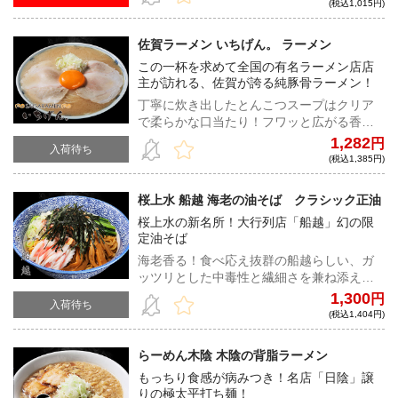
(税込1,015円)
佐賀ラーメン いちげん。 ラーメン
この一杯を求めて全国の有名ラーメン店店
主が訪れる、佐賀が誇る純豚骨ラーメン！
丁寧に炊き出したとんこつスープはクリア
で柔らかな口当たり！フワッと広がる香り
と、きめ細やかな純豚骨の旨み溢れる、佐
1,282
円
入荷待ち
賀ラーメンを堪能していただきたい！
(税込1,385円)
桜上水 船越 海老の油そば クラシック正油
桜上水の新名所！大行列店「船越」幻の限
定油そば
海老香る！食べ応え抜群の船越らしい、ガ
ッツリとした中毒性と繊細さを兼ね添えた
逸品。魚介の風味も豊かで、バラエティに
1,300
円
入荷待ち
富んだ食感と、味をお楽しみください！
(税込1,404円)
らーめん木陰 木陰の背脂ラーメン
もっちり食感が病みつき！名店「日陰」譲
りの極太平打ち麺！