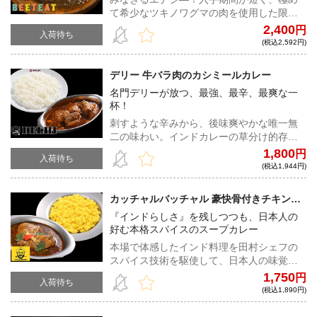
て希少なツキノワグマの肉を使用した限定
の「ツキノワグマのキーマカレー」！絶妙
2,400
円
入荷待ち
なスパイスアレンジでジビエの概念を覆す
(税込2,592円)
ビートイートワールドを是非ご自宅で！
デリー 牛バラ肉のカシミールカレー
名門デリーが放つ、最強、最辛、最爽な一
杯！
刺すような辛みから、後味爽やかな唯一無
二の味わい。インドカレーの草分け的存在
として、カレー業界でも大きな影響力を持
1,800
円
入荷待ち
つデリー。有名コンビニ店とのコラボなど
(税込1,944円)
も実施され、知名度も抜群だ。
カッチャルバッチャル 豪快骨付きチキンの
スパイスカレー
『インドらしさ』を残しつつも、日本人の
好む本格スパイスのスープカレー
本場で体感したインド料理を田村シェフの
スパイス技術を駆使して、日本人の味覚に
合うように作られたインドカレーの進化
1,750
円
入荷待ち
系。シンプルながらも奥深い味わいのスパ
(税込1,890円)
イスカレーは一度食べたらやみつきに。