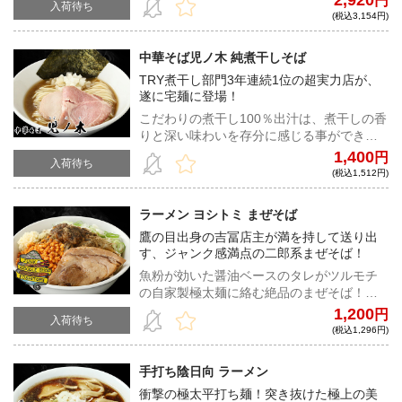
2,920
円
入荷待ち
ラボレーション！
(税込3,154円)
中華そば児ノ木 純煮干しそば
TRY煮干し部門3年連続1位の超実力店が、
遂に宅麺に登場！
こだわりの煮干し100％出汁は、煮干しの香
りと深い味わいを存分に感じる事ができ
る、純という言葉がぴったりなスープ。こ
1,400
円
入荷待ち
れぞ純煮干しそば。
(税込1,512円)
ラーメン ヨシトミ まぜそば
鷹の目出身の吉冨店主が満を持して送り出
す、ジャンク感満点の二郎系まぜそば！
魚粉が効いた醤油ベースのタレがツルモチ
の自家製極太麺に絡む絶品のまぜそば！ト
レードマークのカラアゲも同梱する完全仕
1,200
円
入荷待ち
様の一杯をご自宅で！
(税込1,296円)
手打ち陰日向 ラーメン
衝撃の極太平打ち麺！突き抜けた極上の美