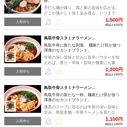
杯。
手打ち麺が躍り、鶏と豚の旨味が広がる。
どこか懐かしく深く染み渡る、いつまでも
愛され続けるコク深い味わい。
1,500
円
入荷待ち
(税込1,620円)
鳥取牛骨スタミナラーメン
BULLKACCHON 本店 牛骨旨辛ラーメン
鳥取牛骨に新たな刺激。 麺家たけ田が放つ
渾身のセカンドブランド。
牛骨の深い旨味と甘みに旨辛パウダーを加
えれば、香り・辛味・旨味が幾重にも重な
り、一杯はさらなる高みへ。
1,200
円
入荷待ち
(税込1,296円)
鳥取牛骨スタミナラーメン
BULLKACCHON 本店 牛骨スタミナラーメ
鳥取牛骨の新たな一杯。麺家たけ田が放つ
ン
渾身のセカンドブランド。
漆黒のスープに宿るのは牛骨の深い旨味と
甘み。鳥取名物・牛骨ラーメンを新たなス
タイルへ昇華させたスタミナラーメン。
1,100
円
入荷待ち
(税込1,188円)