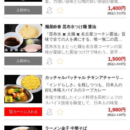
姜。力強い旨味と心地の良い余韻が最後ま
で駆け抜ける"生姜しおラーメン"
1,400
円
入荷待ち
(税込1,512円)
麺屋鈴春 昆布水つけ麺 醤油
『昆布水 ✖️ 太麺 ✖️ 名古屋コーチン醤油』旨
味で全ての人を虜にする、唯一無二の昆布
水つけ麺
昆布水をまとった麺を名古屋コーチンの旨
味が凝縮した醤油つけ汁で味わう。派手さ
を削ぎ落とし素材の格と余韻で勝負する"麺
1,500
円
入荷待ち
屋鈴春"渾身の一杯。
(税込1,620円)
カッチャルバッチャル チキンアチャーリー
カレー
『インドらしさ』を残しつつも、日本人の
好む本格スパイスのスープカレー
本場で体感したインド料理を田村シェフの
スパイス技術を駆使して、日本人の味覚に
合うように作られたインドカレーの進化
1,980
円
カートに入れる
系。青唐辛子の突き抜ける辛さとビネガー
(税込2,138円)
の爽やかな酸味を効かせた一品！
ラーメン金子 中華そば