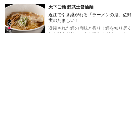
天下ご麺 鰹武士醤油麺
近江で引き継がれる「ラーメンの鬼」佐野
実のたましい！
凝縮された鰹の旨味と香り！鰹を知り尽く
した武士が放つコクと深み！ガチンコな出
会いが紡いだ魂の一杯！
1,200
円
販売終了
(税込1,296円)
白河手打中華そば一番いちばん 中華そば
都内最強と呼び声高き「白河ラーメン」の
雄が降臨！
スッキリクリアな醤油スープに、香り高き
鶏油と鴨油がコクを加える。超多加水手揉
み麺との相性も抜群で、有名ラーメン店主
1,200
円
販売終了
にもファンを多く持つ銘店が、10年ぶりに
(税込1,296円)
宅麺に登場！
ラーメン富士丸 生麺
待望の富士丸の代名詞「ワシワシ麺」のみ
を単独販売！
日本中に数多くのファンを持つ富士丸。こ