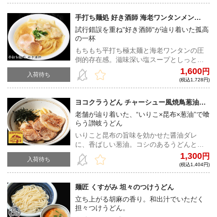
手打ち麺処 好き酒師 海老ワンタンメン
（塩）
試行錯誤を重ね"好き酒師"が辿り着いた孤高
の一杯
もちもち平打ち極太麺と海老ワンタンの圧
倒的存在感。滋味深い塩スープとしっとり
チャーシューが心と体に染み渡る。
1,600
円
入荷待ち
(税込1,728円)
ヨコクラうどん チャーシュー風焼鳥葱油う
どん
老舗が辿り着いた、“いりこ×昆布×葱油”で喰
らう讃岐うどん
いりこと昆布の旨味を効かせた醤油ダレ
に、香ばしい葱油。コシのあるうどんと絡
めて完成する唯一無二の逸品！
1,300
円
入荷待ち
(税込1,404円)
麺匠 くすがみ 坦々のつけうどん
立ち上がる胡麻の香り。和出汁でいただく
担々つけうどん。