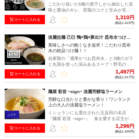
こだわり抜いた6種の煮干しから抽出した旨
味と醤油のキレ、背脂のコクと甘みが見事
なまでに融合したスープは、小麦香る絶品
1,310
円
カートに入れる
手揉み麺とともに必食の逸品！
(税込1,415円)
淡麗拉麺 己巳 鴨×鶏×豚出汁 昆布水つけ麺
醤油
美味しさへの飽くなき追求！こだわり昆布
水の絶品つけ麺！！
自家製の「濃厚かつお昆布水」と3種のガラ
と丸鶏を使った深みあるスープ！野毛の地
で愛され続ける名店が放つ、淡麗な旨みを
1,497
円
カートに入れる
幾重にも楽しんで頂ける絶品昆布水つけ
(税込1,617円)
麺！
麺屋 彩音 ~sign~ 淡麗芳醇塩ラーメン
芳醇な口当たりと豊かな香り！ワンランク
上の大人の淡麗塩ラーメン！
ミシュランにも選出された五反田の名店
『麺屋 彩音 ~sign~』 食を愛する店主がこ
だわりぬいた、香りがテーマの芳醇塩ラー
1,296
円
カートに入れる
メン！五感で味わう至高の一杯！
(税込1,400円)