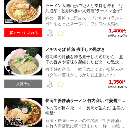
ラーメン大国山形で絶大な支持を誇る、行
列必須・説明不要の人気店"ラーメン金子"
鯛の一番搾り上澄みスープとあさり貝から
出汁をとったスープに、ワシワシ太縮れ麺
が絡んだ、上品さと力強さを兼ね備えた一
1,400
円
カートに入れる
杯！
(税込1,512円)
メヂカそば 吟魚 煮干しの黒炊き
最高峰の評価を誇る煮干しの名店から、煮
干の旨みや苦味を凝縮したビターな黒炊き
が登場！！
煮干好き必見！！煮干のふくよかな旨みや
コク深い苦味がしっかりと主張しつつ、嫌
味な香りやエグみは徹底的に廃した極旨な
1,350
円
入荷待ち
一杯！
(税込1,458円)
長岡生姜醤油ラーメン 竹内商店 生姜醤油ラ
ーメン
体の芯が目を覚ます、長岡が生んだ“生姜の
衝撃”！！
新潟・長岡ラーメンの代名詞『生姜醤油』
を竹内商店流に研ぎ澄ませた一杯。 力強い