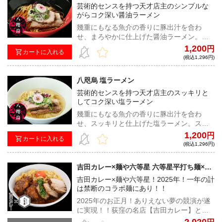
芸術的センスを持つ天才店主のシンプルな
がらコク深い醤油ラーメン
幾重にもなる魚介の香りに豚出汁を合わ
せ、まろやかに仕上げた醤油ラーメン。懐
かしさと新しさが共存する、天才的なセン
1,200
円
カートに入れる
スを持ち合わせた居山店主が作る、八咫烏
(税込1,296円)
らしさ溢れる一杯！
八咫烏 塩ラーメン
芸術的センスを持つ天才店主のスッキリと
してコク深い塩ラーメン
幾重にもなる魚介の香りに豚出汁を合わ
せ、スッキリと仕上げた塩ラーメン。スー
プの旨みをダイレクトに楽しむ、天才的な
1,200
円
カートに入れる
センスを持ち合わせた居山店主が作る八咫
(税込1,296円)
烏らしさ溢れる一杯！
吉田カレー×麺や六等星 六等星平打ち麺×吉
田カレーまぜそば
吉田カレー×麺や六等星！2025年！一年の計
は禁断のコラボ麺にあり！！
2025年のお正月！ありえない夢の競演が遂
に実現！！荻窪の名店【吉田カレー】とラ
ーメン界の暴君【麺や六等星】が禁断のコ