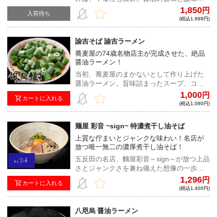
奏でるハーモニーが食欲をそそり、丸みを
1,850
円
入荷待ち
帯びたツルツル麺を一気に平らげてしまう
(税込1,998円)
こと請け合いだ！
諭吉そば 諭吉ラーメン
蕎麦屋の74歳名物店主が完成させた、絶品
醤油ラーメン！
当初、蕎麦屋のまかないとして作り上げた
醤油ラーメン。旨味詰まったスープ、コシ
のある太麺、贅沢チャーシューは身も心も
1,000
円
カートに入れる
温まる一杯！
(税込1,080円)
麺屋 彩音 ~sign~ 特濃煮干し油そば
上質な佇まいとジャンクな味わい！名店が
放つ唯一無二の濃厚煮干し油そば！
五反田の名店、麵屋彩音～sign～が放つ上品
さとジャンクさを兼ね備えた想像の一歩先
を行く絶品油そば！一度食べたら止まらな
1,296
円
カートに入れる
い、中毒性抜群の一杯をお届け！！
(税込1,400円)
八咫烏 醤油ラーメン