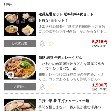
180件
宅麺厳選セット 送料無料4食セット
お得な4食セット！
通常送料1,694円（基本送料990円＋注文数
ごとの送料176円×4商品）がかからないお得
な4食セットです。ぜひ食べ比べをお楽しみ
ください。(本セットを購入される際、別の
5,215
円
販売開始前
商品もご一緒に注文いただくと、そちらの
(税込5,632円)
商品も同様に送料無料となります。)
麺処 綿谷 牛肉カレーうどん
こだわりの自家製讃岐うどんを濃厚和風カ
レーで味わう贅沢な一品
和風カレーつゆに綿谷自慢の牛肉をたっぷ
りと。コシのあるもっちり讃岐うどんへ豪
快に絡めて味わう食べ応え抜群の一杯。
1,500
円
入荷待ち
(税込1,620円)
手打中華 餐 手打チャーシュー麺
手間を惜しまない、職人技が生む渾身の一