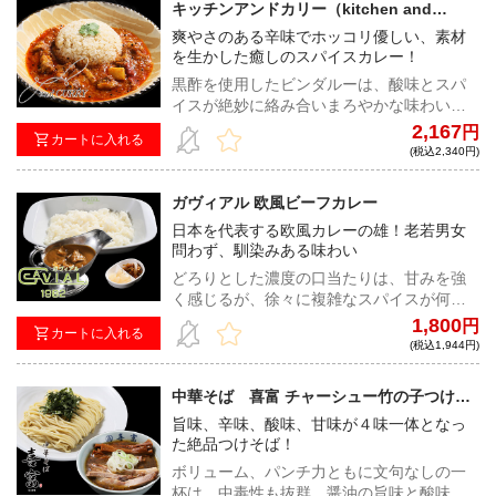
キッチンアンドカリー（kitchen and
CURRY） 黒酢のポークビンダルー
爽やさのある辛味でホッコリ優しい、素材
を生かした癒しのスパイスカレー！
黒酢を使用したビンダルーは、酸味とスパ
イスが絶妙に絡み合いまろやかな味わい。
青森県産『まっしぐら』を使用した玄米と
2,167
円
カートに入れる
白米のブレンド米との相性も良く、食材へ
(税込2,340円)
のこだわりが感じられる一皿！
ガヴィアル 欧風ビーフカレー
日本を代表する欧風カレーの雄！老若男女
問わず、馴染みある味わい
どろりとした濃度の口当たりは、甘みを強
く感じるが、徐々に複雑なスパイスが何層
にも重なって、奥行きのある旨みが押し寄
1,800
円
カートに入れる
せてくる。欧風カレーのトップランナーが
(税込1,944円)
宅麺に降臨！※商品により付属するインナ
ーリーフに、カレーソースと具材が別梱包
中華そば 喜富 チャーシュー竹の子つけそ
として記載されている場合がありますが、
ば
旨味、辛味、酸味、甘味が４味一体となっ
具材（牛肉）は全ての商品でカレーソース
た絶品つけそば！
の中に入ります。
ボリューム、パンチ力ともに文句なしの一
杯は、中毒性も抜群。醤油の旨味と酸味が