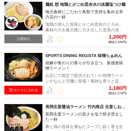
麺処 想 地鶏とがごめ昆布水の淡麗塩つけ麺
地元食材にこだわり鳥取で支持を集める実
力店の一杯
地鶏の澄んだ旨味とがごめ昆布のとろみ、
素材の力を最大限に引き出した至高の淡麗
昆布水つけ麺
1,200
円
入荷待ち
(税込1,296円)
SPORTS DINING REGISTA 味噌らぁめん
胡麻や青のりの香りが引き立つ、新感覚味
噌ラーメン！
お店にて限定で提供されていた味噌ラーメ
ンがなんと宅麺に登場！複雑な香りと旨み
がきっとあなたを魅了する！REGISTAなら
1,180
円
カートに入れる
ではの極上の味わいをご堪能あれ！
(税込1,274円)
長岡生姜醤油ラーメン 竹内商店 生姜しおラ
ーメン
長岡生姜ラーメンの旨さを塩で研ぎ澄まし
た一杯
豚と鶏の旨味を重ねたスープに鋭く香る生