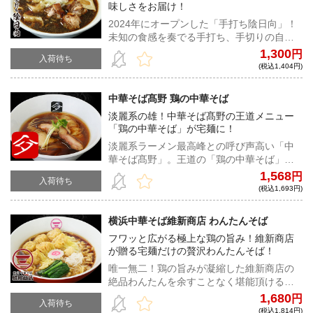
味しさをお届け！
2024年にオープンした「手打ち陰日向」！
未知の食感を奏でる手打ち、手切りの自家
製極太平打ち麺がすべてを虜にする！かつ
1,300
円
入荷待ち
てない新たな衝撃をご自宅にお届け！
(税込1,404円)
中華そば髙野 鶏の中華そば
淡麗系の雄！中華そば髙野の王道メニュー
「鶏の中華そば」が宅麺に！
淡麗系ラーメン最高峰との呼び声高い「中
華そば髙野」。王道の「鶏の中華そば」が
遂に宅麺に登場！お店の歴史を彩る髙野の
1,568
円
入荷待ち
中華そばをご自宅にお届け！！
(税込1,693円)
横浜中華そば維新商店 わんたんそば
フワッと広がる極上な鶏の旨み！維新商店
が贈る宅麺だけの贅沢わんたんそば！
唯一無二！鶏の旨みが凝縮した維新商店の
絶品わんたんを余すことなく堪能頂ける宅
麺だけの贅沢仕様！芳醇でふくよかな鶏の
1,680
円
入荷待ち
風味と香り！しかと受け止めよ！
(税込1,814円)