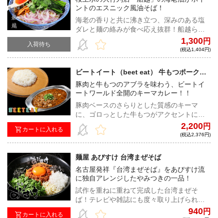
ントのエスニック風油そば！
海老の香りと共に沸き立つ、深みのある塩
ダレと麺の絡みが食べ応え抜群！船越らし
い満足感のある味わいにスイートチリソー
1,300
円
入荷待ち
スが合わされば、甘みと爽やかさが加わ
(税込1,404円)
り、ひと味違う表情を魅せる！
ビートイート（beet eat） 牛もつポークキ
ーマカレー
豚肉と牛もつのアブラを味わう、ビートイ
ートワールド全開のキーマカレー！！
豚肉ベースのさらりとした質感のキーマ
に、ゴロっとした牛もつがアクセントに加
わり、スパイスの複雑な味わいの中にアブ
2,200
円
カートに入れる
ラの旨みを楽しめる、香りや辛さのバラン
(税込2,376円)
スが絶妙に合わさった極上のキーマカレ
ー！
麺屋 あびすけ 台湾まぜそば
名古屋発祥『台湾まぜそば』をあびすけ流
に独自アレンジしたやみつきの一品！
試作を重ねに重ねて完成した台湾まぜそ
ば！テレビや雑誌にも度々取り上げられて
いる今ではあびすけを代表するメニュー！
940
円
カートに入れる