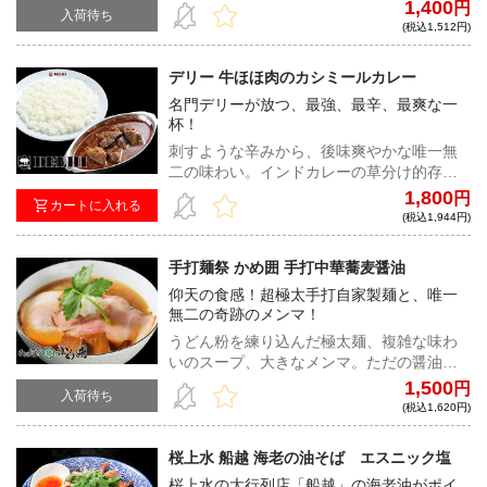
醤油のコク、鼻に抜ける生姜のキレ、そし
1,400
円
入荷待ち
てそれらを真正面から受け止める麺。無性
(税込1,512円)
に食べたくなるラーメンがここにある！
デリー 牛ほほ肉のカシミールカレー
名門デリーが放つ、最強、最辛、最爽な一
杯！
刺すような辛みから、後味爽やかな唯一無
二の味わい。インドカレーの草分け的存在
として、カレー業界でも大きな影響力を持
1,800
円
カートに入れる
つデリー。有名コンビニ店とのコラボなど
(税込1,944円)
も実施され、知名度も抜群だ。
手打麺祭 かめ囲 手打中華蕎麦醤油
仰天の食感！超極太手打自家製麺と、唯一
無二の奇跡のメンマ！
うどん粉を練り込んだ極太麺、複雑な味わ
いのスープ、大きなメンマ。ただの醤油ラ
ーメンとは一括りにできない。そんな、長
1,500
円
入荷待ち
時間の行列待ちは必須の一杯をご自宅にお
(税込1,620円)
届けいたします。
桜上水 船越 海老の油そば エスニック塩
桜上水の大行列店「船越」の海老油がポイ