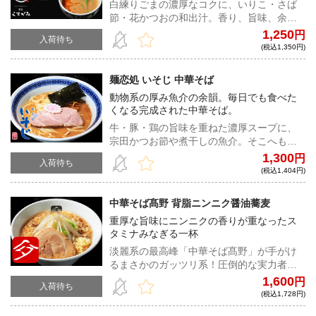
白練りごまの濃厚なコクに、いりこ・さば
節・花かつおの和出汁。香り、旨味、余韻
が重なり合う新感覚の担々つけうどん。
1,250
円
入荷待ち
(税込1,350円)
麺恋処 いそじ 中華そば
動物系の厚み魚介の余韻。毎日でも食べた
くなる完成された中華そば。
牛・豚・鶏の旨味を重ねた濃厚スープに、
宗田かつお節や煮干しの魚介。そこへもち
もちの自家製麺が絡む、驚くほど飽きの来
1,300
円
入荷待ち
ない一杯。
(税込1,404円)
中華そば髙野 背脂ニンニク醤油蕎麦
重厚な旨味にニンニクの香りが重なったス
タミナみなぎる一杯
淡麗系の最高峰「中華そば髙野」が手がけ
るまさかのガッツリ系！圧倒的な実力者が
手掛けた迫力ある一杯は、ラーメン好きな
1,600
円
入荷待ち
ら必食！
(税込1,728円)