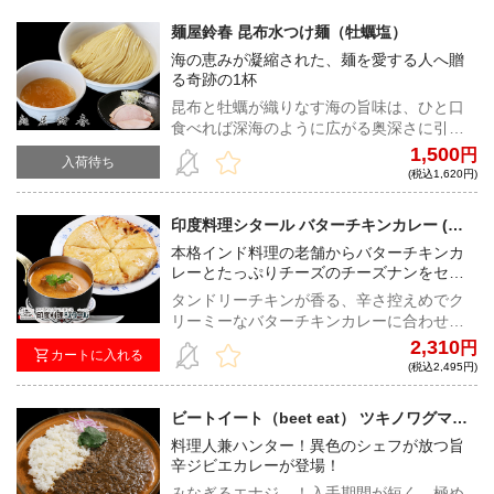
麺屋鈴春 昆布水つけ麺（牡蠣塩）
海の恵みが凝縮された、麺を愛する人へ贈
る奇跡の1杯
昆布と牡蠣が織りなす海の旨味は、ひと口
食べれば深海のように広がる奥深さに引き
込まれる。太麺とともに味わう至福の瞬
1,500
円
入荷待ち
間。
(税込1,620円)
印度料理シタール バターチキンカレー (チ
ーズナン・黒はちみつ付)
本格インド料理の老舗からバターチキンカ
レーとたっぷりチーズのチーズナンをセッ
トでお届け！
タンドリーチキンが香る、辛さ控えめでク
リーミーなバターチキンカレーに合わせる
のは、たっぷりのチーズをもちもちのナン
2,310
円
カートに入れる
で包んだチーズナン！シタールではお馴染
(税込2,495円)
みの野生黒蜂蜜も付属したフルセットをご
自宅でご堪能あれ！
ビートイート（beet eat） ツキノワグマの
キーマカレー
料理人兼ハンター！異色のシェフが放つ旨
辛ジビエカレーが登場！
みなぎるエナジ―！入手期間が短く、極め