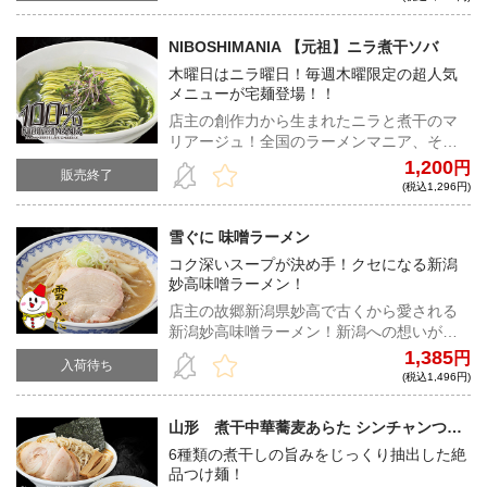
NIBOSHIMANIA 【元祖】ニラ煮干ソバ
木曜日はニラ曜日！毎週木曜限定の超人気
メニューが宅麺登場！！
店主の創作力から生まれたニラと煮干のマ
リアージュ！全国のラーメンマニア、そし
てコアな煮干ファンをも魅了する至極の一
1,200
円
販売終了
杯をご堪能あれ！
(税込1,296円)
雪ぐに 味噌ラーメン
コク深いスープが決め手！クセになる新潟
妙高味噌ラーメン！
店主の故郷新潟県妙高で古くから愛される
新潟妙高味噌ラーメン！新潟への想いが横
浜の地で「雪ぐに」という名店を生む。地
1,385
円
入荷待ち
元への愛が詰まった心温まる味噌ラーメン
(税込1,496円)
をご自宅で！！
山形 煮干中華蕎麦あらた シンチャンつけ
麺
6種類の煮干しの旨みをじっくり抽出した絶
品つけ麺！