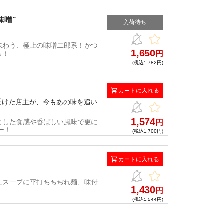
味噌"
入荷待ち
味わう、極上の味噌二郎系！かつ
1,650
る！
円
(税込1,782円)
カートに入れる
受けた店主が、今もあの味を追い
1,574
とした食感や香ばしい風味で更に
円
ー！
(税込1,700円)
カートに入れる
たスープに平打ちちぢれ麺、味付
1,430
円
(税込1,544円)