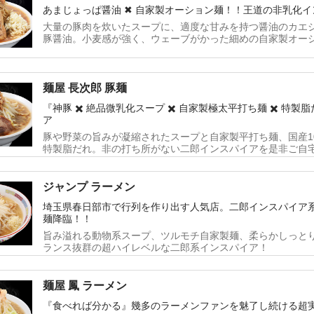
あまじょっぱ醤油 ✖︎ 自家製オーション麺！！王道の非乳化
大量の豚肉を炊いたスープに、適度な甘みを持つ醤油のカエ
豚醤油。小麦感が強く、ウェーブがかった細めの自家製オー
をご賞味あれ。
麺屋 長次郎 豚麺
『神豚 ✖️ 絶品微乳化スープ ✖️ 自家製極太平打ち麺 ✖️ 
ア
豚や野菜の旨みが凝縮されたスープと自家製平打ち麺、国産1
特製脂だれ。非の打ち所がない二郎インスパイアを是非ご自
ジャンプ ラーメン
埼玉県春日部市で行列を作り出す人気店。二郎インスパイア
麺降臨！！
旨み溢れる動物系スープ、ツルモチ自家製麺、柔らかしっと
ランス抜群の超ハイレベルな二郎系インスパイア！
麺屋 鳳 ラーメン
『食べれば分かる』幾多のラーメンファンを魅了し続ける超