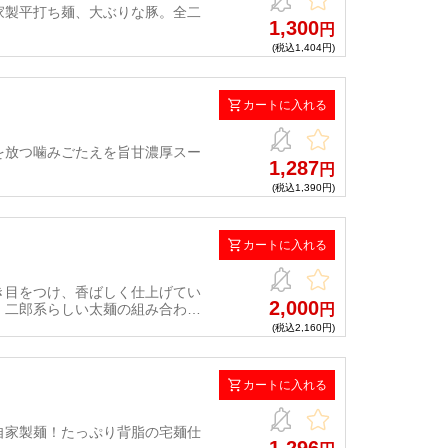
家製平打ち麺、大ぶりな豚。全二
1,300
円
(税込1,404円)
カートに入れる
を放つ噛みごたえを旨甘濃厚スー
1,287
円
(税込1,390円)
カートに入れる
き目をつけ、香ばしく仕上げてい
2,000
、二郎系らしい太麺の組み合わせ
円
(税込2,160円)
カートに入れる
自家製麺！たっぷり背脂の宅麺仕