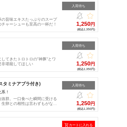
入荷待ち
！
豚の旨味エキスたっぷりのスープ
1,250
のチャーシューも至高の一杯だ！
円
(税込1,350円)
入荷待ち
してきたトロトロの"神豚"とワ
1,250
是非堪能してほしい
円
(税込1,350円)
スタミナアブラ付き)
入荷待ち
化系！
力抜群。一口食べた瞬間に受ける
1,250
、生卵との相性は言わずもがな
円
(税込1,350円)
カートに入れる