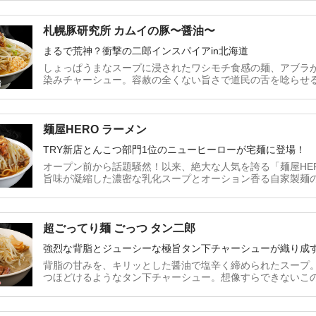
札幌豚研究所 カムイの豚〜醤油〜
まるで荒神？衝撃の二郎インスパイアin北海道
しょっぱうまなスープに浸されたワシモチ食感の麺、アブラ
染みチャーシュー。容赦の全くない旨さで道民の舌を唸らせ
麺屋HERO ラーメン
TRY新店とんこつ部門1位のニューヒーローが宅麺に登場！
オープン前から話題騒然！以来、絶大な人気を誇る「麺屋HE
旨味が凝縮した濃密な乳化スープとオーション香る自家製麺
超ごってり麺 ごっつ タン二郎
強烈な背脂とジューシーな極旨タン下チャーシューが織り成
背脂の甘みを、キリッとした醤油で塩辛く締められたスープ
つほどけるようなタン下チャーシュー。想像すらできないこ
う。