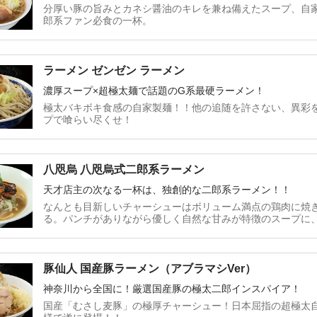
分厚い豚の旨みとカネシ醤油のキレを兼ね備えたスープ、自
郎系ファン必食の一杯。
ラーメン ゼンゼン ラーメン
濃厚スープ×超極太麺で話題のG系最硬ラーメン！
極太バキボキ食感の自家製麺！！他の追随を許さない、異彩
プで喰らい尽くせ！
八咫烏 八咫烏式二郎系ラーメン
天才店主の次なる一杯は、独創的な二郎系ラーメン！！
なんとも目新しいチャーシューはボリューム満点の鶏肉に焼
る。パンチがありながら優しく自然な甘みが特徴のスープに
は居山店主だから生み出せるオリジナルな一杯だ！
豚仙人 国産豚ラーメン（アブラマシVer）
神奈川から全国に！厳選国産豚の極太二郎インスパイア！
国産「むさし麦豚」の極厚チャーシュー！日本屈指の超極太