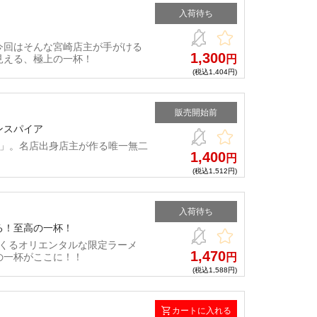
入荷待ち
！
今回はそんな宮崎店主が手がける
1,300
見える、極上の一杯！
円
(税込1,404円)
販売開始前
ンスパイア
心」。名店出身店主が作る唯一無二
1,400
円
(税込1,512円)
入荷待ち
る！至高の一杯！
がおくるオリエンタルな限定ラーメ
1,470
の一杯がここに！！
円
(税込1,588円)
カートに入れる