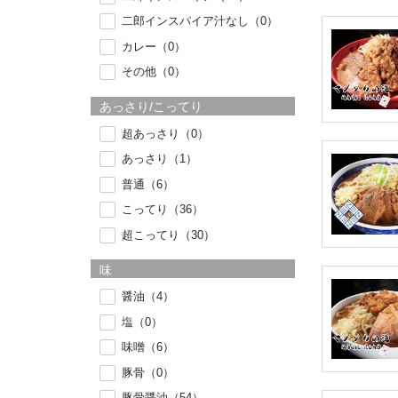
二郎インスパイア汁なし（0）
カレー（0）
その他（0）
あっさり/こってり
超あっさり（0）
あっさり（1）
普通（6）
こってり（36）
超こってり（30）
味
醤油（4）
塩（0）
味噌（6）
豚骨（0）
豚骨醤油（54）