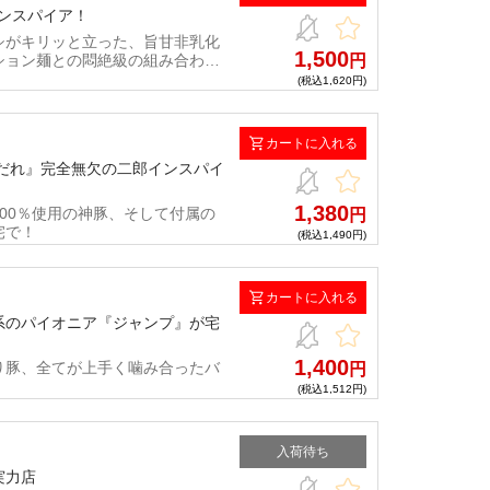
インスパイア！
シがキリッと立った、旨甘非乳化
1,500
ション麺との悶絶級の組み合わせ
円
(税込1,620円)
カートに入れる
特製脂だれ』完全無欠の二郎インスパイ
1,380
00％使用の神豚、そして付属の
円
宅で！
(税込1,490円)
カートに入れる
系のパイオニア『ジャンプ』が宅
1,400
り豚、全てが上手く噛み合ったバ
円
(税込1,512円)
入荷待ち
実力店