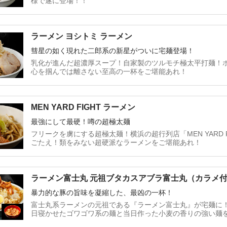
様で遂に登場！！
ラーメン ヨシトミ ラーメン
彗星の如く現れた二郎系の新星がついに宅麺登場！
乳化が進んだ超濃厚スープ！自家製のツルモチ極太平打麺！
心を掴んでは離さない至高の一杯をご堪能あれ！
MEN YARD FIGHT ラーメン
最強にして最硬！噂の超極太麺
フリークを虜にする超極太麺！横浜の超行列店「MEN YARD 
ごたえ！類をみない超硬派なラーメンをご堪能あれ！
ラーメン富士丸 元祖ブタカスアブラ富士丸（カラメ
暴力的な豚の旨味を凝縮した、最凶の一杯！
富士丸系ラーメンの元祖である『ラーメン富士丸』が宅麺に
日寝かせたゴワゴワ系の麺と当日作った小麦の香りの強い麺
味が驚くほど凝縮されたスープは、中毒性の高い一杯となっ