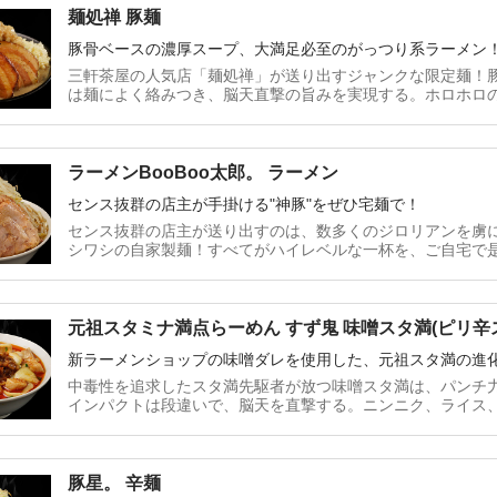
麺処禅 豚麺
豚骨ベースの濃厚スープ、大満足必至のがっつり系ラーメン
三軒茶屋の人気店「麺処禅」が送り出すジャンクな限定麺！
は麺によく絡みつき、脳天直撃の旨みを実現する。ホロホロ
ラーメンBooBoo太郎。 ラーメン
センス抜群の店主が手掛ける"神豚"をぜひ宅麺で！
センス抜群の店主が送り出すのは、数多くのジロリアンを虜に
シワシの自家製麺！すべてがハイレベルな一杯を、ご自宅で
元祖スタミナ満点らーめん すず鬼 味噌スタ満(ピリ辛
新ラーメンショップの味噌ダレを使用した、元祖スタ満の進
中毒性を追求したスタ満先駆者が放つ味噌スタ満は、パンチ
インパクトは段違いで、脳天を直撃する。ニンニク、ライス
だ。
豚星。 辛麺