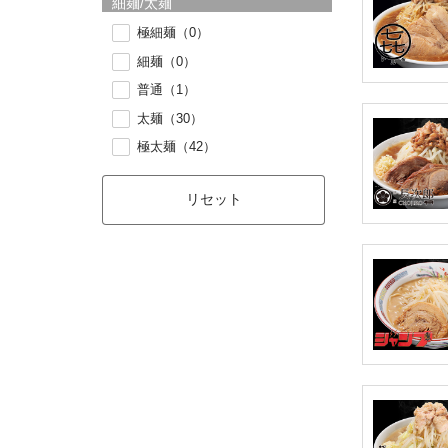
細麺/太麺
極細麺（0）
細麺（0）
普通（1）
太麺（30）
極太麺（42）
リセット