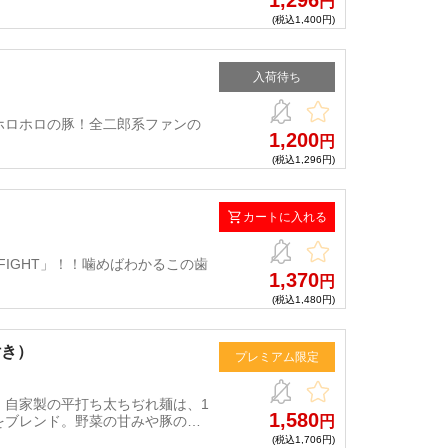
1,296
円
(税込1,400円)
入荷待ち
ホロホロの豚！全二郎系ファンの
1,200
円
(税込1,296円)
カートに入れる
FIGHT」！！噛めばわかるこの歯
1,370
円
(税込1,480円)
付き）
プレミアム限定
！自家製の平打ち太ちぢれ麺は、1
1,580
をブレンド。野菜の甘みや豚の旨
円
ている！
(税込1,706円)