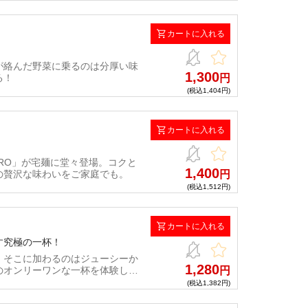
カートに入れる
が絡んだ野菜に乗るのは分厚い味
1,300
る！
円
(税込1,404円)
カートに入れる
RO」が宅麺に堂々登場。コクと
1,400
の贅沢な味わいをご家庭でも。
円
(税込1,512円)
カートに入れる
す究極の一杯！
。そこに加わるのはジューシーか
1,280
のオンリーワンな一杯を体験しよ
円
(税込1,382円)