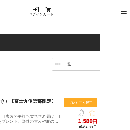
ログイン
カート
付き）【富士丸倶楽部限定】
プレミアム限定
！自家製の平打ち太ちぢれ麺は、1
1,580
をブレンド。野菜の甘みや豚の旨
円
ている！
(税込1,706円)