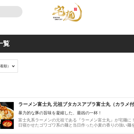
一覧
ラーメン富士丸 元祖ブタカスアブラ富士丸（カラメ
暴力的な豚の旨味を凝縮した、最凶の一杯！
富士丸系ラーメンの元祖である『ラーメン富士丸』が宅麺に
日寝かせたゴワゴワ系の麺と当日作った小麦の香りの強い麺
味が驚くほど凝縮されたスープは、中毒性の高い一杯となっ