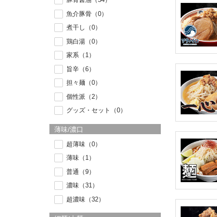
魚介豚骨（0）
煮干し（0）
鶏白湯（0）
家系（1）
旨辛（6）
担々麺（0）
個性派（2）
グッズ・セット（0）
薄味/濃口
超薄味（0）
薄味（1）
普通（9）
濃味（31）
超濃味（32）