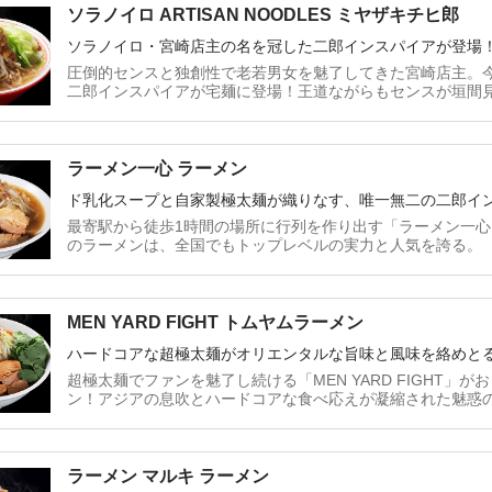
ソラノイロ ARTISAN NOODLES ミヤザキチヒ郎
ソラノイロ・宮崎店主の名を冠した二郎インスパイアが登場
圧倒的センスと独創性で老若男女を魅了してきた宮崎店主。
二郎インスパイアが宅麺に登場！王道ながらもセンスが垣間
ラーメン一心 ラーメン
ド乳化スープと自家製極太麺が織りなす、唯一無二の二郎イ
最寄駅から徒歩1時間の場所に行列を作り出す「ラーメン一
のラーメンは、全国でもトップレベルの実力と人気を誇る。
MEN YARD FIGHT トムヤムラーメン
ハードコアな超極太麺がオリエンタルな旨味と風味を絡めと
超極太麺でファンを魅了し続ける「MEN YARD FIGHT」
ン！アジアの息吹とハードコアな食べ応えが凝縮された魅惑
ラーメン マルキ ラーメン