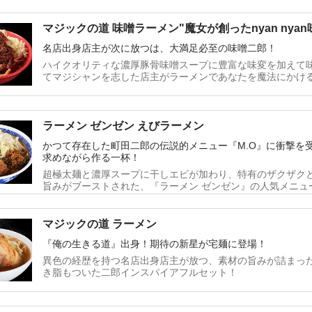
マジックの道 味噌ラーメン"魔女が創ったnyan nyan
名店出身店主が次に放つは、大満足必至の味噌二郎！
ハイクオリティな濃厚豚骨味噌スープに豊富な味変を加えて
てマジシャンを志した店主がラーメンであなたを魔法にかけ
ラーメン ゼンゼン えびラーメン
かつて存在した町田二郎の伝説的メニュー『M.O』に衝撃を
求めながら作る一杯！
超極太麺と濃厚スープに干しエビが加わり、特有のザクザク
旨みがブーストされた、『ラーメン ゼンゼン』の人気メニュ
マジックの道 ラーメン
『俺の生きる道』出身！期待の新星が宅麺に登場！
異色の経歴を持つ名店出身店主が放つ、素材の旨みが詰まっ
き脂もついた二郎インスパイアフルセット！