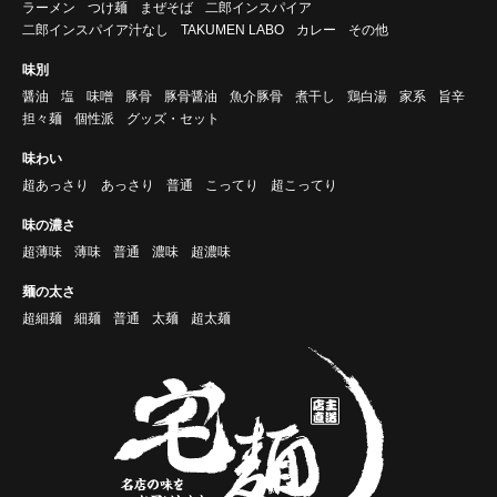
ラーメン
つけ麺
まぜそば
二郎インスパイア
二郎インスパイア汁なし
TAKUMEN LABO
カレー
その他
味別
醤油
塩
味噌
豚骨
豚骨醤油
魚介豚骨
煮干し
鶏白湯
家系
旨辛
担々麺
個性派
グッズ・セット
味わい
超あっさり
あっさり
普通
こってり
超こってり
味の濃さ
超薄味
薄味
普通
濃味
超濃味
麺の太さ
超細麺
細麺
普通
太麺
超太麺