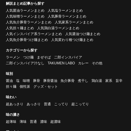
解説まとめ記事から探す
人気醤油ラーメンまとめ
人気塩ラーメンまとめ
人気味噌ラーメンまとめ
人気豚骨ラーメンまとめ
人気魚介豚骨ラーメンまとめ
人気家系ラーメンまとめ
人気担々麺まとめ
人気鶏白湯ラーメンまとめ
人気インスパイア系ラーメンまとめ
人気醤油つけ麺まとめ
人気魚介豚骨つけ麺まとめ
人気変わり種つけ麺まとめ
カテゴリーから探す
ラーメン
つけ麺
まぜそば
二郎インスパイア
二郎インスパイア汁なし
TAKUMEN LABO
カレー
その他
味別
醤油
塩
味噌
豚骨
豚骨醤油
魚介豚骨
煮干し
鶏白湯
家系
旨辛
担々麺
個性派
グッズ・セット
味わい
超あっさり
あっさり
普通
こってり
超こってり
味の濃さ
超薄味
薄味
普通
濃味
超濃味