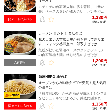
な一杯！
ムチムチの自家製太麺に豚や背脂、甘辛い
醤油ベースのタレが絡み合い、パンチ溢れ
る満足感のある汁なし二郎系インスパイ
1,380
円
カートに入れる
ア！
(税込1,490円)
ラーメン ヨシトミ まぜそば
鷹の目出身の吉冨店主が満を持して送り出
す、ジャンク感満点の二郎系まぜそば！
魚粉が効いた醤油ベースのタレがツルモチ
の自家製極太麺に絡む絶品のまぜそば！ト
レードマークのカラアゲも同梱する完全仕
1,200
円
入荷待ち
様の一杯をご自宅で！
(税込1,296円)
麺屋HERO 油そば
オープンから2年連続でTRY受賞！超人気店
の油そば！
「麺屋HERO」から新商品が爆誕！シンプル
なビジュアルではあるが、丼底に隠された
ゴロゴロチャーシューとタレをかき混ぜれ
1,350
円
カートに入れる
ば悶絶級の味。中毒者続出間違いなしの油
(税込1,458円)