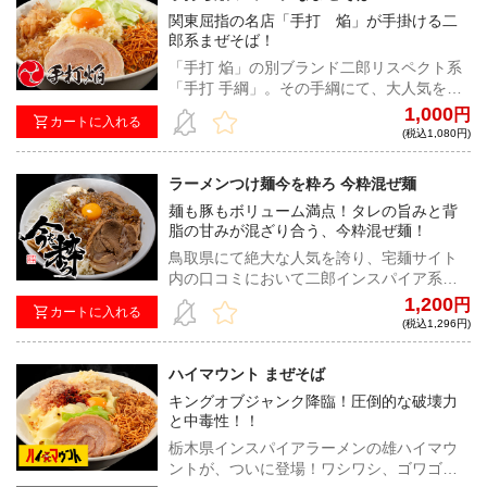
関東屈指の名店「手打 焔」が手掛ける二
郎系まぜそば！
「手打 焔」の別ブランド二郎リスペクト系
「手打 手綱」。その手綱にて、大人気を誇
るメニュー「ジャンクなまぜそば」が遂に
1,000
円
カートに入れる
登場！ ワシワシとした食感の自家製極太麺
(税込1,080円)
は、通常よりも長めの仕上がりとなってい
る。ビシッと決まったカエシと微乳化スー
ラーメンつけ麺今を粋ろ 今粋混ぜ麺
プ、更には良質な甘みをまとった背脂とよ
麺も豚もボリューム満点！タレの旨みと背
く絡み、 ずしりとした重さを箸に感じる逸
脂の甘みが混ざり合う、今粋混ぜ麺！
品だ。インパクト、中毒性に加えて、焔な
らではの絶妙なバランスを織りなすまぜそ
鳥取県にて絶大な人気を誇り、宅麺サイト
ばは、大胆さと繊細さを兼ね添えた究極の
内の口コミにおいて二郎インスパイア系の
一杯だ。
中でも食べやすいと評判の「今を粋ろ」か
1,200
円
カートに入れる
ら新メニューが登場！ボリューム満点な
(税込1,296円)
300gの麺に濃厚なタレが絡みつく絶妙な味
わい。豚の存在感も圧倒的で、たっぷりの
ハイマウント まぜそば
茹でもやしを入れればさらにボリュームア
キングオブジャンク降臨！圧倒的な破壊力
ップ！キリッとしたタレに背脂の甘みが感
と中毒性！！
じ、茹でもやしとの相性も抜群。ブラック
ペッパーが全体を引き締め、さっぱりとし
栃木県インスパイアラーメンの雄ハイマウ
た仕上がりになるため、想像以上に食べや
ントが、ついに登場！ワシワシ、ゴワゴワ
すい！最後にご飯を入れて混ぜ、最高のシ