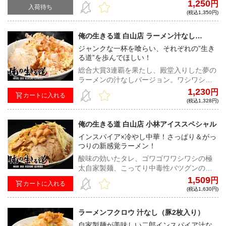
の極太麺に、常識を覆す大迫力の豚。 全て
1,250
円
入荷待ち
メを味わって欲しい！
が規格外、全てが迫力満点の、中毒必須の
(税込1,350円)
まぜそば。二郎系インスパイア最高峰の商
品を、とくとご堪能あれ！
俺の生きる道 白山店 ラーメン汁なし
ver（味付き脂付き）
ジャンクな一杯を喰らい、それぞれの”生き
る道”を歩んでほしい！
総合大賞3連覇を果たし、殿堂入りした夢の
ラーメンの汁なしバージョン。ワシワシと
した極太麺をダイレクトに味わえる汁なし
1,230
円
カートに入れる
を豪快に食べ、それぞれの”生きる道”を歩ん
(税込1,328円)
でほしい！
俺の生きる道 白山店 小林アイススペシャル
インスパイア×冷やし中華！さっぱり＆がっ
つりの新感覚ラーメン！
酸味の効いたタレ、ゴワゴワワシワシの極
太自家製麺、こってり中毒性バツグンの味
付き脂が合わさった、THE冷やし中華を
1,509
円
カートに入れる
「俺の生きる道」風にアレンジした唯一無
(税込1,630円)
二の味わい！暑い夏にピッタリな二郎イン
スパイア冷やし中華そば、ここに新登場！
ラーメンフクロウ 汁なし（豚2枚入り）
自家製麺が美味しい二郎インスパイア汁な