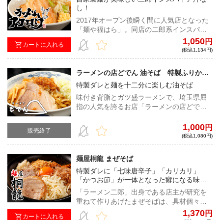
し！
2017年オープン後瞬く間に人気店となった
「麺や福はら」。同店の二郎系インスパイ
アのセカンドブランドである「ラーメンフ
1,050
円
カートに入れる
クロウ」。製粉会社と綿密に調整を行っ
(税込1,134円)
た、オリジナル配合の小麦粉でつくる自家
製麺の旨味を存分に楽しめる！
ラーメンの店どでん 油そば 特製ふりかけ
付き
特製ダレと麺を十二分に楽しむ油そば
味付き背脂とガツ盛ラーメンで、埼玉県屈
指の人気を誇るお店「ラーメンの店どで
ん」。ワシワシとした食感を楽しめる、自
家製平打ち極太麺に、豚の旨味溢れるタレ
1,000
円
販売終了
が絶妙なバランス。胡麻・桜エビ・刻み海
(税込1,080円)
苔・揚げかすのふりかけ付き！
麺屋桐龍 まぜそば
特製ダレに「七味唐辛子」「カリカリ」
「かつお節」が一体となった癖になる味わ
い！
「ラーメン二郎」出身である店主が研究を
重ねて作りあげたまぜそばは、具材個々の
美味しさを追求しながら、絶妙なバランス
1,370
円
カートに入れる