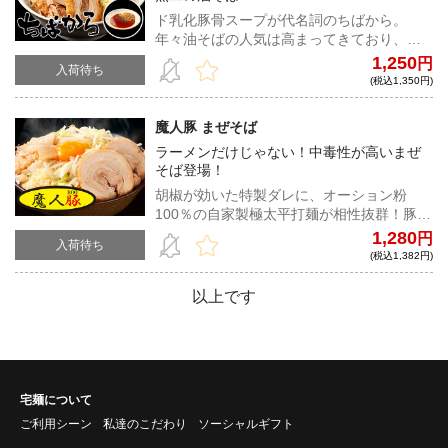
ド乳化豚骨スープが代名詞のちばから。
年々油そばの人気は高まってきており、中
でも油そば節は常連の間では大人気商品と
1,250
円
入荷待ち
して君臨する。他では味わえない一杯だ。
(税込1,350円)
魔人豚 まぜそば
ラーメンだけじゃない！中毒性が高いまぜ
そば登場！
胡椒が効いた特製ダレに、オーション粉
100％の自家製極太平打麺が相性抜群！豚と
オーションの旨みをダイレクトに堪能でき
1,280
円
入荷待ち
る。さらに茹でた野菜と生玉子をトッピン
(税込1,382円)
グすると、中毒性が高いジャンクな味わ
い！豪快に混ぜて食べてほしい！
以上です
宅麺について
ご利用シーン
私達のこだわり
ソーシャルギフト