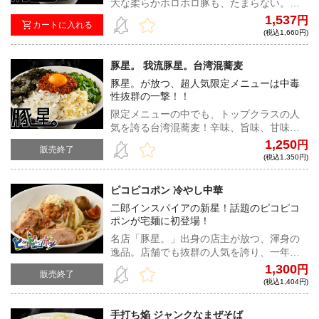
大な柔らかホロホロ豚も、たまらない。た
っぷり茹で野菜、刻みニンニクは必須、お
1,537
円
カートに入れる
好みでマヨネーズを加えてガッツリ食らい
(税込1,660円)
ついてもらいたい。
豚星。 我流豚星。台湾混蕎麦
豚星。が放つ、超人気限定メニューは中毒
性抜群の一撃！！
限定メニューの中でも、トップクラスの人
気を誇る台湾混蕎麦！辛味、旨味、甘味が
渾然一体となり、ワシワシ麺のパンチ力も
1,250
円
販売終了
相まって、アトラクションさながらの楽し
(税込1,350円)
さを堪能できる。
ピコピコポン 冷やし中華
二郎インスパイアの新星！話題のピコピコ
ポンが宅麺に初登場！
名店「豚星。」出身の店主が放つ、渾身の
逸品。店舗でも抜群の人気を誇り、一年を
通して販売をしている「冷やし中華」。さ
1,300
円
販売終了
っぱりとこってりの究極の融合だ。
(税込1,404円)
手打ち焔 ジャンクなまぜそば