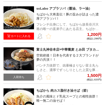
そば！！
scLabo アブラソバ（醤油、ラー油）
ちばから大将直伝！豚の旨みが詰まった濃
厚アブラソバ！
フレンチ出身にして、ちばから故長谷川大
将の唯一の直弟子にあたる店主。ちばから
のトレードマークでもあるド乳化と、神
1,200
円
カートに入れる
豚、そしてプリプリの自家製麺は、唸るほ
(税込1,296円)
どの完成度を誇る。
富士丸神谷本店×中華蕎麦 とみ田 ブタカス
アブラソバ (TOKYO-X極悪汁付き)
空前絶後！日本を代表する２大ブランドが
夢の共演！！
パンチ力抜群で、凶暴極まりない富士丸ら
しさと、濃厚でずっしりとした上質な豚の
旨みが特徴のとみ田らしさが、奇跡の融
1,500
円
入荷待ち
合。極悪汁と名付けた追いダレで、更に破
(税込1,620円)
壊力を増す！
ちばから 肉カス脂付き油そば（節）
魚介の風味とド乳化スープとの相性抜群！
唯一無二の油そば！