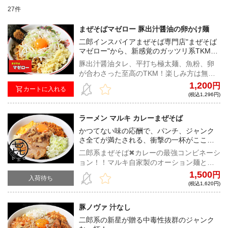
27件
まぜそばマゼロー 豚出汁醤油の卵かけ麺
二郎インスパイアまぜそば専門店"まぜそば
マゼロー"から、新感覚のガッツリ系TKMが
登場！！！
豚出汁醤油タレ、平打ち極太麺、魚粉、卵
が合わさった至高のTKM！楽しみ方は無限
大、自由自在なカスタマイズで自分好みの
1,200
円
カートに入れる
一杯を！
(税込1,296円)
ラーメン マルキ カレーまぜそば
かつてない味の応酬で、パンチ、ジャンク
さ全てが満たされる、衝撃の一杯がここに
誕生！！
二郎系まぜそば✖︎カレーの最強コンビネーシ
ョン！！マルキ自家製のオーション麺とカ
レー、アブラが組み合わさった悶絶級の味
1,500
円
入荷待ち
わいは、まさにキングオブジャンク！
(税込1,620円)
豚ノヴァ 汁なし
二郎系の新星が贈る中毒性抜群のジャンク