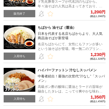
ド乳化豚骨スープが代名詞のちばから。
年々油そばの人気は高まってきており、中
でも油そば節は常連の間では大人気商品と
1,200
円
販売終了
して君臨する。他では味わえない一杯だ。
(税込1,296円)
ちばから 油そば（醤油）
日本を代表する名店ちばからより、大人気
商品油そばが新登場
名店ちばからにて、女性にもファンが多い
という油そばが登場。唯一無二のプリンプ
リンな弾力を誇る自家製麺をダイレクトに
1,230
円
入荷待ち
味わえる逸品は、らーめんと並ぶ看板商品
(税込1,328円)
だ！
ハイパーファットン 汁なしスッパメン
中毒者続出！最強の次世代“汁なし”「スッパ
メン」
高級ポン酢の酸味に醤油とラードの旨味が
融合したタレは、こってり爽やかな味わ
い。極太縮れ麺とフライドオニオンの食感
1,350
円
入荷待ち
に、唐辛子の風味など分厚い味の層が重な
(税込1,458円)
り合い中毒性抜群！