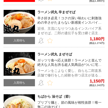
で旨みのピークを引き出す！ 特製ダレに、
(税込1,480円)
独自配合の特注「七味唐辛子」、旨味とコ
クのアクセントとなる「カリカリ」、食欲
ラーメン武丸 辛まぜそば
をそそる「かつお節」が一体となった癖に
辛さ好き必見！コクの深い味わいに刺激強
なる味わい！
めの辛さがたまらない新感覚インスパイア
系まぜそば！
近頃、主流になりつつあるインスパイア系
まぜそば。二郎の遺伝子を受け継ぐ店主が
考案したのは、まぜそばに辛さを融合させ
1,180
円
入荷待ち
た本商品である。麺は自家製の極太平打ち
(税込1,274円)
麺で小麦感強めのワシワシとした食感。そ
こに唐辛子入りの濃厚かつピリッとした辛
ラーメン武丸 まぜそば
さがたまらないタレがよく絡んだ、中毒性
ガッツリ食べ応え抜群！ラーメンと並んで
のある一杯である。また様々な味変アイテ
絶大な人気を誇る超人気商品がついに宅麺
ムを準備することで全く違った味に変わ
に登場！
り、最後の一口まで味の変化を楽しめるこ
ラーメンをこよなく愛し、自らも二郎直系
と間違いない！
店舗で修行をした経験を持つ店主が送る渾
身の一杯！強力粉で作られる自家製平打ち
1,150
円
入荷待ち
麺は小麦本来の旨味を堪能できる上質な味
(税込1,242円)
わい。甘辛い濃厚なまぜだれとも相性抜群
である！また具材も5種類ついた豪華セット
ちばから 油そば（節）
になっており、追加で野菜・卵黄・マヨネ
プリプリ麺と、節の風味が相性抜群！唯一
ーズなどを用意して自分専用のまぜそばに
無二の油そば！
カスタマイズして堪能していただきたい！