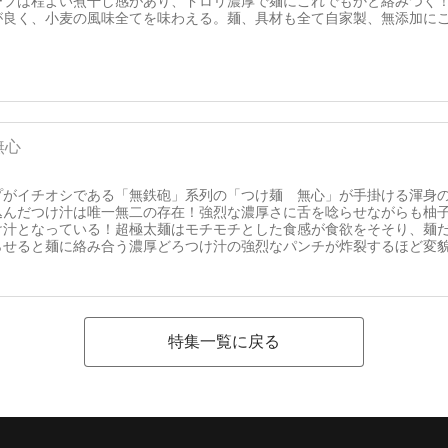
ープは程よい煮干し感があり、ドロリ濃厚で麺にこれでもかと絡みつく
が良く、小麦の風味全てを味わえる。麺、具材も全て自家製、無添加に
無心
プがイチオシである「無鉄砲」系列の「つけ麺 無心」が手掛ける渾身の
込んだつけ汁は唯一無二の存在！強烈な濃厚さに舌を唸らせながらも柚
け汁となっている！超極太麺はモチモチとした食感が食欲をそそり、麺
らせると麺に絡み合う濃厚どろつけ汁の強烈なパンチが炸裂するほど変
特集一覧に戻る