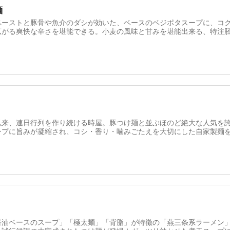
麺
ペーストと豚骨や魚介のダシが効いた、ベースのベジポタスープに、コ
広がる爽快な辛さを堪能できる。小麦の風味と甘みを堪能出来る、特注
以来、連日行列を作り続ける時屋。豚つけ麺と並ぶほのど絶大な人気を
ープに旨みが凝縮され、コシ・香り・噛みごたえを大切にした自家製麺
醤油ベースのスープ」「極太麺」「背脂」が特徴の「燕三条系ラーメン