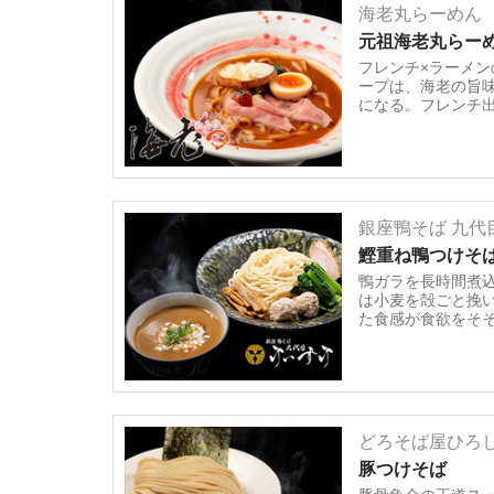
海老丸らーめん
元祖海老丸らー
フレンチ×ラーメ
ープは、海老の旨
になる。フレンチ
銀座鴨そば 九代
鰹重ね鴨つけそ
鴨ガラを長時間煮
は小麦を殻ごと挽
た食感が食欲をそ
どろそば屋ひろ
豚つけそば