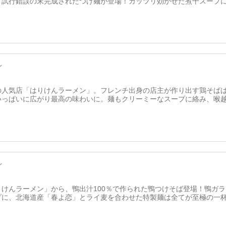
、試行錯誤の末完成されたつけ麺が登場！ガッツリ効かせた煮干スープ
ン
の人気店「はりけんラーメン」。フレンチ出身の店主が作り出す鶏そば
いっぱいに広がり最高の味わいに。麺もクリーミーなスープに絡み、喉
ン
りけんラーメン」から、鴨出汁100％で作られた鴨つけそば登場！鴨ガ
プに、北海道産「春よ恋」とライ麦を合わせた特製麺は全てが至極の一