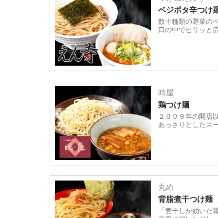
ベジポタ辛つけ
数十種類の野菜の
口の中でピリッと
時屋
鶏つけ麺
２００９年の開店
あっさりとしたス
丸め
背脂煮干つけ麺
「煮干しが効いた