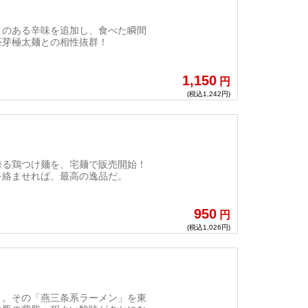
クのある辛味を追加し、食べた瞬間
胚芽極太麺との相性抜群！
1,150
円
(税込1,242円)
誇る鶏つけ麺を、宅麺で販売開始！
を絡ませれば、最高の逸品だ。
950
円
(税込1,026円)
」。その「燕三条系ラーメン」を東