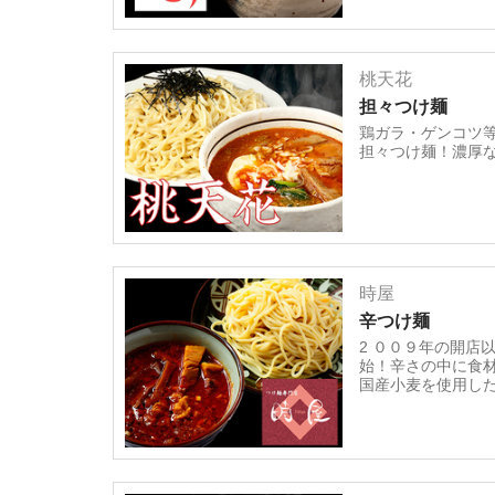
桃天花
担々つけ麺
鶏ガラ・ゲンコツ
担々つけ麺！濃厚
時屋
辛つけ麺
2 ００９年の開
始！辛さの中に食
国産小麦を使用し