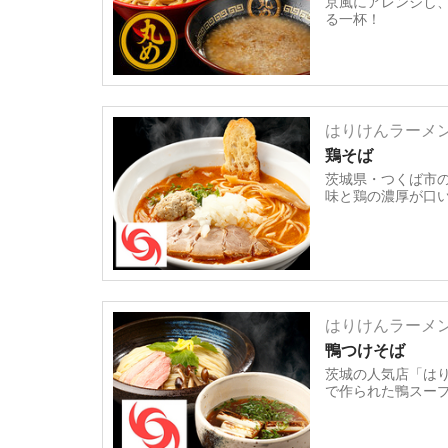
京風にアレンジし
る一杯！
はりけんラーメ
鶏そば
茨城県・つくば市
味と鶏の濃厚が口
はりけんラーメ
鴨つけそば
茨城の人気店「は
で作られた鴨スー