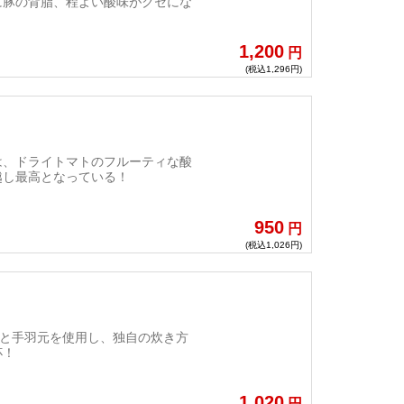
に豚の背脂、程よい酸味がクセにな
1,200
円
(税込1,296円)
は、ドライトマトのフルーティな酸
越し最高となっている！
950
円
(税込1,026円)
ラと手羽元を使用し、独自の炊き方
杯！
1,020
円