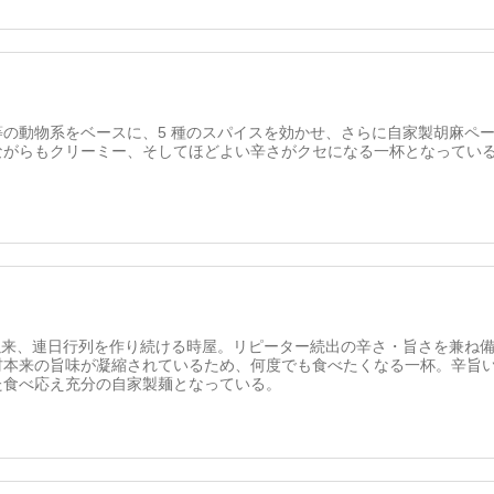
等の動物系をベースに、5 種のスパイスを効かせ、さらに自家製胡麻ペ
ながらもクリーミー、そしてほどよい辛さがクセになる一杯となってい
店以来、連日行列を作り続ける時屋。リピーター続出の辛さ・旨さを兼ね
材本来の旨味が凝縮されているため、何度でも食べたくなる一杯。辛旨
た食べ応え充分の自家製麺となっている。