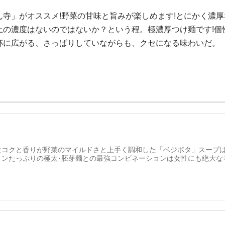
寺」がオススメ!野菜の甘味と旨みが楽しめます!とにかく濃
の濃度はないのではないか？という程。極濃厚つけ麺です!個
杯に広がる、さっぱりしていながらも、クセになる味わいだ。
なコクと香りが野菜のマイルドさと上手く調和した「ベジポタ」スープ
ミンたっぷりの極太･胚芽麺との最強コンビネーションは女性にも絶大な