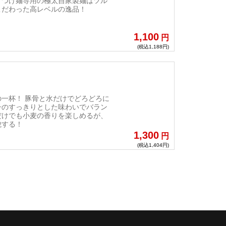
！つけ麺専用の極太自家製麺はツル
こだわった高レベルの逸品！
1,100
円
(税込1,188円)
一杯！ 豚骨と水だけでどろどろに
子のすっきりとした味わいでバラン
だけでも小麦の香りを楽しめるが、
貌する！
1,300
円
(税込1,404円)