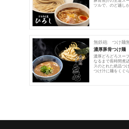
豚骨魚介の王道ス
ツルで、のど越し
無鉄砲 つけ麺
濃厚豚骨つけ麺
濃厚どろどろスー
なるまで長時間煮
スのとれた絶品つ
つけ汁に麺をくぐ