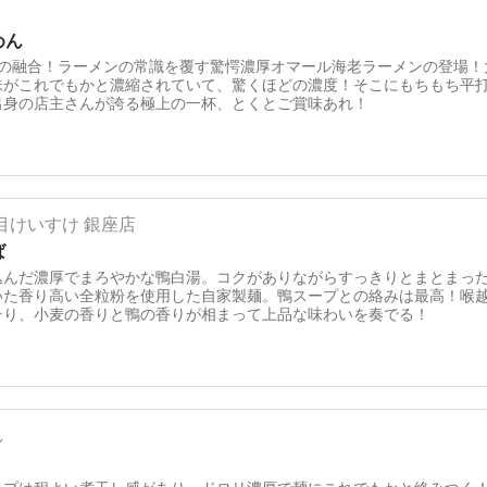
めん
ンの融合！ラーメンの常識を覆す驚愕濃厚オマール海老ラーメンの登場！
味がこれでもかと濃縮されていて、驚くほどの濃度！そこにもちもち平
出身の店主さんが誇る極上の一杯、とくとご賞味あれ！
目けいすけ 銀座店
ば
込んだ濃厚でまろやかな鴨白湯。コクがありながらすっきりとまとまっ
いた香り高い全粒粉を使用した自家製麺。鴨スープとの絡みは最高！喉
そり、小麦の香りと鴨の香りが相まって上品な味わいを奏でる！
し