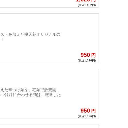
(税込1,102円)
ーストを加えた桃天花オリジナルの
る！
950
円
(税込1,026円)
備えた辛つけ麺を、宅麺で販売開
いつけ汁に合わせる麺は、厳選した
950
円
(税込1,026円)