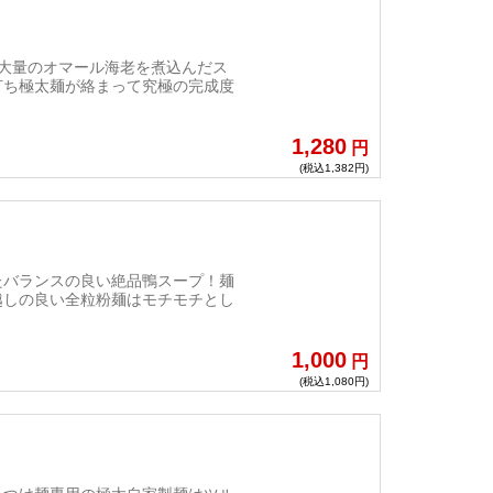
大量のオマール海老を煮込んだス
打ち極太麺が絡まって究極の完成度
1,280
円
(税込1,382円)
たバランスの良い絶品鴨スープ！麺
越しの良い全粒粉麺はモチモチとし
1,000
円
(税込1,080円)