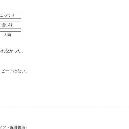
こってり
濃い味
太麺
られなかった。
リピートはない。
イア・豚骨醤油）