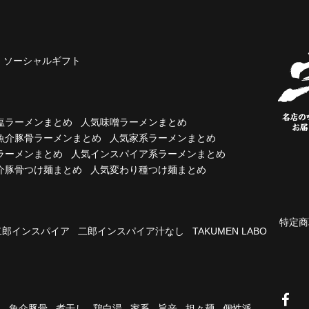
ソーシャルギフト
塩ラーメンまとめ
人気味噌ラーメンまとめ
魚介豚骨ラーメンまとめ
人気家系ラーメンまとめ
ラーメンまとめ
人気インスパイア系ラーメンまとめ
介豚骨つけ麺まとめ
人気変わり種つけ麺まとめ
特定商
二郎インスパイア
二郎インスパイア汁なし
TAKUMEN LABO
油
魚介豚骨
煮干し
鶏白湯
家系
旨辛
担々麺
個性派