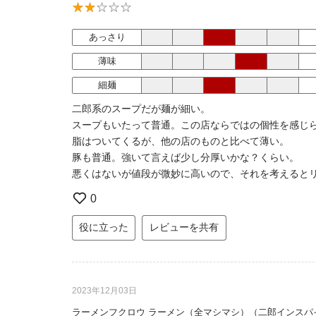
あっさり
薄味
細麺
二郎系のスープだが麺が細い。
スープもいたって普通。この店ならではの個性を感じ
脂はついてくるが、他の店のものと比べて薄い。
豚も普通。強いて言えば少し分厚いかな？くらい。
悪くはないが値段が微妙に高いので、それを考えると
0
役に立った
レビューを共有
2023年12月03日
ラーメンフクロウ ラーメン（全マシマシ）（二郎インスパ