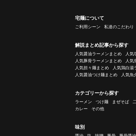
宅麺について
ご利用シーン
私達のこだわり
解説まとめ記事から探す
人気醤油ラーメンまとめ
人気
人気豚骨ラーメンまとめ
人気
人気担々麺まとめ
人気鶏白湯
人気醤油つけ麺まとめ
人気魚
カテゴリーから探す
ラーメン
つけ麺
まぜそば
カレー
その他
味別
醤油
塩
味噌
豚骨
豚骨醤