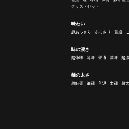
グッズ・セット
味わい
超あっさり
あっさり
普通
味の濃さ
超薄味
薄味
普通
濃味
超
麺の太さ
超細麺
細麺
普通
太麺
超