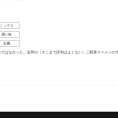
こってり
濃い味
太麺
味ではなかった。近所の（そこまで評判はよくない）二郎系ラーメンの