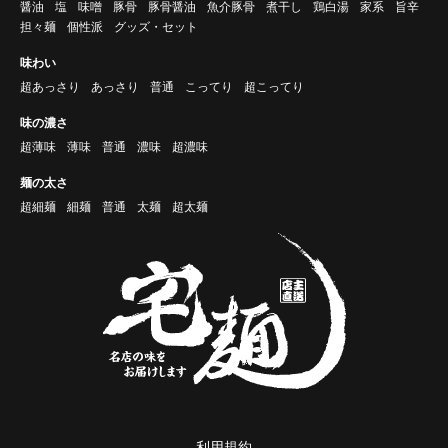
醤油
塩
味噌
豚骨
豚骨醤油
魚介豚骨
煮干し
鶏白湯
家系
旨辛
担々麺
個性派
グッズ・セット
味わい
超あっさり
あっさり
普通
こってり
超こってり
味の濃さ
超薄味
薄味
普通
濃味
超濃味
麺の太さ
超細麺
細麺
普通
太麺
超太麺
利用規約