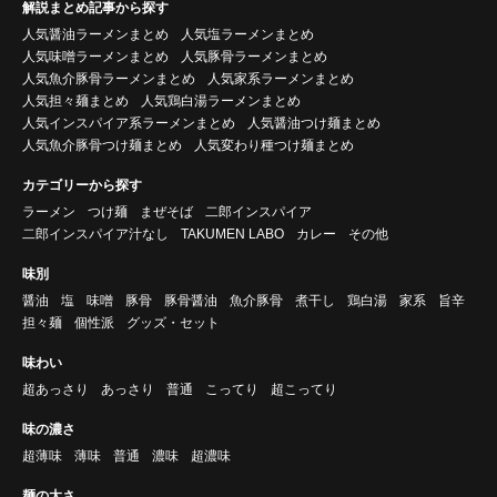
解説まとめ記事から探す
人気醤油ラーメンまとめ
人気塩ラーメンまとめ
人気味噌ラーメンまとめ
人気豚骨ラーメンまとめ
人気魚介豚骨ラーメンまとめ
人気家系ラーメンまとめ
人気担々麺まとめ
人気鶏白湯ラーメンまとめ
人気インスパイア系ラーメンまとめ
人気醤油つけ麺まとめ
人気魚介豚骨つけ麺まとめ
人気変わり種つけ麺まとめ
カテゴリーから探す
ラーメン
つけ麺
まぜそば
二郎インスパイア
二郎インスパイア汁なし
TAKUMEN LABO
カレー
その他
味別
醤油
塩
味噌
豚骨
豚骨醤油
魚介豚骨
煮干し
鶏白湯
家系
旨辛
担々麺
個性派
グッズ・セット
味わい
超あっさり
あっさり
普通
こってり
超こってり
味の濃さ
超薄味
薄味
普通
濃味
超濃味
麺の太さ