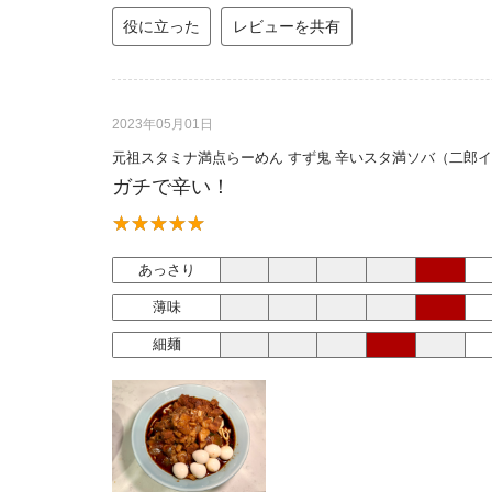
役に立った
レビューを共有
2023年05月01日
元祖スタミナ満点らーめん すず鬼 辛いスタ満ソバ（二郎
ガチで辛い！
あっさり
薄味
細麺