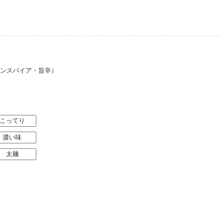
インスパイア・旨辛）
こってり
濃い味
太麺