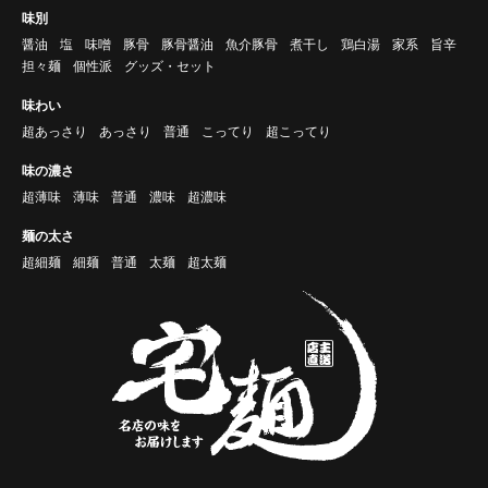
味別
醤油
塩
味噌
豚骨
豚骨醤油
魚介豚骨
煮干し
鶏白湯
家系
旨辛
担々麺
個性派
グッズ・セット
味わい
超あっさり
あっさり
普通
こってり
超こってり
味の濃さ
超薄味
薄味
普通
濃味
超濃味
麺の太さ
超細麺
細麺
普通
太麺
超太麺