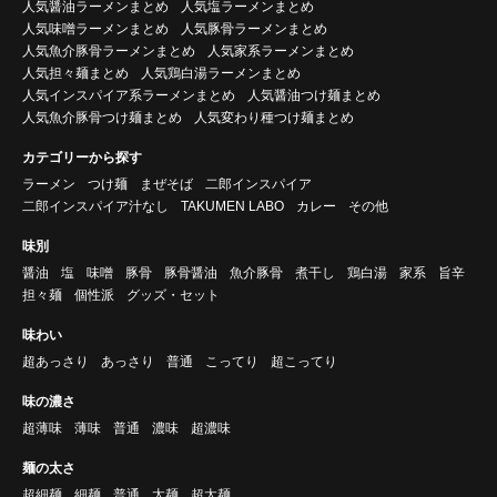
人気醤油ラーメンまとめ
人気塩ラーメンまとめ
人気味噌ラーメンまとめ
人気豚骨ラーメンまとめ
人気魚介豚骨ラーメンまとめ
人気家系ラーメンまとめ
人気担々麺まとめ
人気鶏白湯ラーメンまとめ
人気インスパイア系ラーメンまとめ
人気醤油つけ麺まとめ
人気魚介豚骨つけ麺まとめ
人気変わり種つけ麺まとめ
カテゴリーから探す
ラーメン
つけ麺
まぜそば
二郎インスパイア
二郎インスパイア汁なし
TAKUMEN LABO
カレー
その他
味別
醤油
塩
味噌
豚骨
豚骨醤油
魚介豚骨
煮干し
鶏白湯
家系
旨辛
担々麺
個性派
グッズ・セット
味わい
超あっさり
あっさり
普通
こってり
超こってり
味の濃さ
超薄味
薄味
普通
濃味
超濃味
麺の太さ
超細麺
細麺
普通
太麺
超太麺