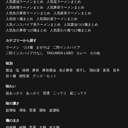
人気醤油ラーメンまとめ
人気塩ラーメンまとめ
人気味噌ラーメンまとめ
人気豚骨ラーメンまとめ
人気魚介豚骨ラーメンまとめ
人気家系ラーメンまとめ
人気担々麺まとめ
人気鶏白湯ラーメンまとめ
人気インスパイア系ラーメンまとめ
人気醤油つけ麺まとめ
人気魚介豚骨つけ麺まとめ
人気変わり種つけ麺まとめ
カテゴリーから探す
ラーメン
つけ麺
まぜそば
二郎インスパイア
二郎インスパイア汁なし
TAKUMEN LABO
カレー
その他
味別
醤油
塩
味噌
豚骨
豚骨醤油
魚介豚骨
煮干し
鶏白湯
家系
旨辛
担々麺
個性派
グッズ・セット
味わい
超あっさり
あっさり
普通
こってり
超こってり
味の濃さ
超薄味
薄味
普通
濃味
超濃味
麺の太さ
超細麺
細麺
普通
太麺
超太麺