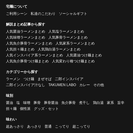
宅麺について
ご利用シーン
私達のこだわり
ソーシャルギフト
解説まとめ記事から探す
人気醤油ラーメンまとめ
人気塩ラーメンまとめ
人気味噌ラーメンまとめ
人気豚骨ラーメンまとめ
人気魚介豚骨ラーメンまとめ
人気家系ラーメンまとめ
人気担々麺まとめ
人気鶏白湯ラーメンまとめ
人気インスパイア系ラーメンまとめ
人気醤油つけ麺まとめ
人気魚介豚骨つけ麺まとめ
人気変わり種つけ麺まとめ
カテゴリーから探す
ラーメン
つけ麺
まぜそば
二郎インスパイア
二郎インスパイア汁なし
TAKUMEN LABO
カレー
その他
味別
醤油
塩
味噌
豚骨
豚骨醤油
魚介豚骨
煮干し
鶏白湯
家系
旨辛
担々麺
個性派
グッズ・セット
味わい
超あっさり
あっさり
普通
こってり
超こってり