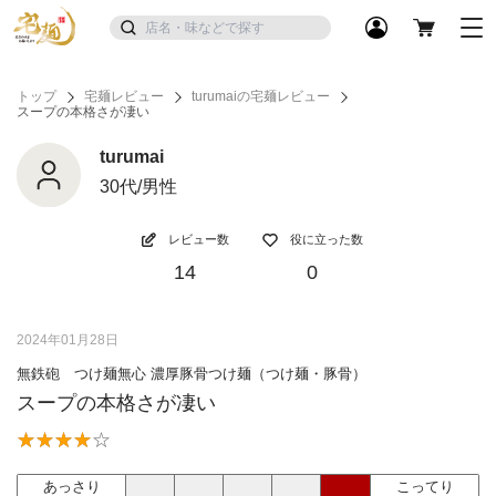
トップ
宅麺レビュー
turumaiの宅麺レビュー
スープの本格さが凄い
turumai
30代/男性
レビュー数
役に立った数
14
0
2024年01月28日
無鉄砲 つけ麺無心 濃厚豚骨つけ麺（つけ麺・豚骨）
スープの本格さが凄い
あっさり
こってり