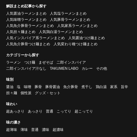
解説まとめ記事から探す
人気醤油ラーメンまとめ
人気塩ラーメンまとめ
人気味噌ラーメンまとめ
人気豚骨ラーメンまとめ
人気魚介豚骨ラーメンまとめ
人気家系ラーメンまとめ
人気担々麺まとめ
人気鶏白湯ラーメンまとめ
人気インスパイア系ラーメンまとめ
人気醤油つけ麺まとめ
人気魚介豚骨つけ麺まとめ
人気変わり種つけ麺まとめ
カテゴリーから探す
ラーメン
つけ麺
まぜそば
二郎インスパイア
二郎インスパイア汁なし
TAKUMEN LABO
カレー
その他
味別
醤油
塩
味噌
豚骨
豚骨醤油
魚介豚骨
煮干し
鶏白湯
家系
旨辛
担々麺
個性派
グッズ・セット
味わい
超あっさり
あっさり
普通
こってり
超こってり
味の濃さ
超薄味
薄味
普通
濃味
超濃味