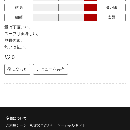
薄味
濃い味
細麺
太麺
量は丁度いい。
スープは美味しい。
豚骨強め。
匂いは強い。
0
役に立った
レビューを共有
宅麺について
ご利用シーン
私達のこだわり
ソーシャルギフト