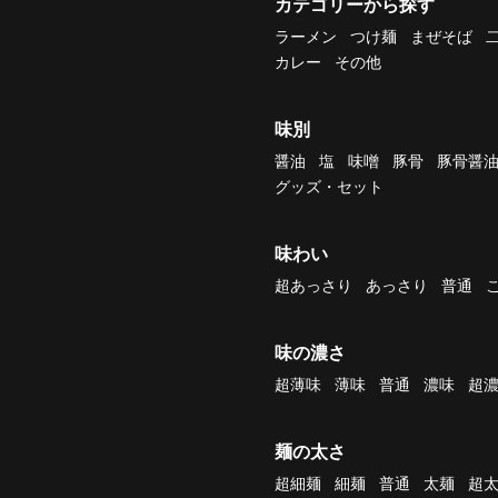
カテゴリーから探す
ラーメン
つけ麺
まぜそば
カレー
その他
味別
醤油
塩
味噌
豚骨
豚骨醤
グッズ・セット
味わい
超あっさり
あっさり
普通
味の濃さ
超薄味
薄味
普通
濃味
超
麺の太さ
超細麺
細麺
普通
太麺
超