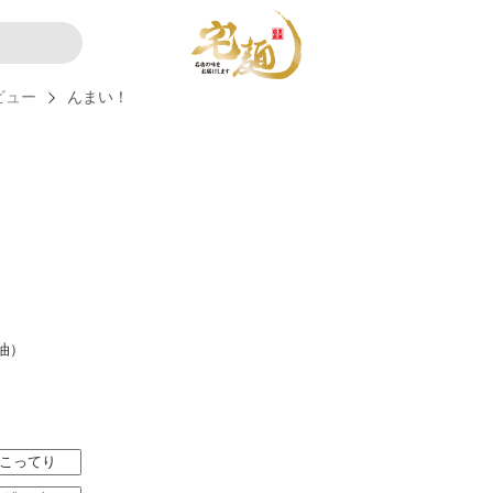
ビュー
んまい！
油）
こってり