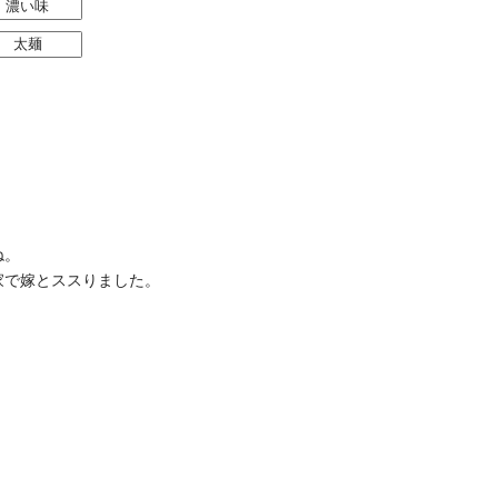
濃い味
太麺
ね。
家で嫁とススりました。