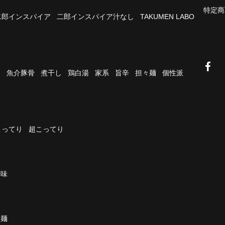
特定商
二郎インスパイア
二郎インスパイア汁なし
TAKUMEN LABO
油
魚介豚骨
煮干し
鶏白湯
家系
旨辛
担々麺
個性派
こってり
超こってり
濃味
太麺