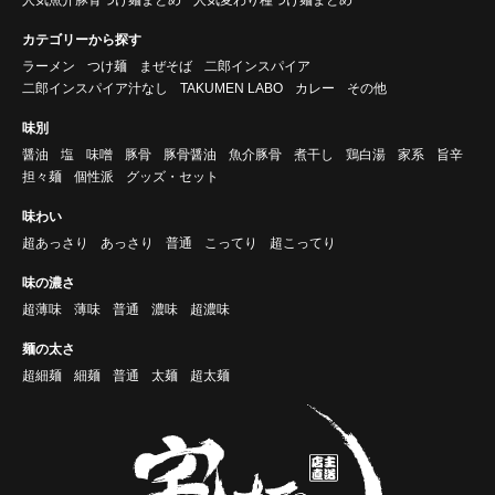
カテゴリーから探す
ラーメン
つけ麺
まぜそば
二郎インスパイア
二郎インスパイア汁なし
TAKUMEN LABO
カレー
その他
味別
醤油
塩
味噌
豚骨
豚骨醤油
魚介豚骨
煮干し
鶏白湯
家系
旨辛
担々麺
個性派
グッズ・セット
味わい
超あっさり
あっさり
普通
こってり
超こってり
味の濃さ
超薄味
薄味
普通
濃味
超濃味
麺の太さ
超細麺
細麺
普通
太麺
超太麺