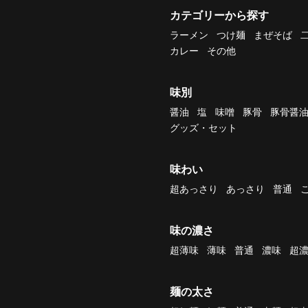
カテゴリーから探す
ラーメン
つけ麺
まぜそば
カレー
その他
味別
醤油
塩
味噌
豚骨
豚骨醤
グッズ・セット
味わい
超あっさり
あっさり
普通
味の濃さ
超薄味
薄味
普通
濃味
超
麺の太さ