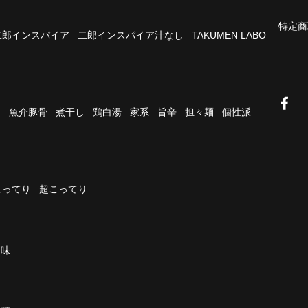
特定商
二郎インスパイア
二郎インスパイア汁なし
TAKUMEN LABO
油
魚介豚骨
煮干し
鶏白湯
家系
旨辛
担々麺
個性派
こってり
超こってり
濃味