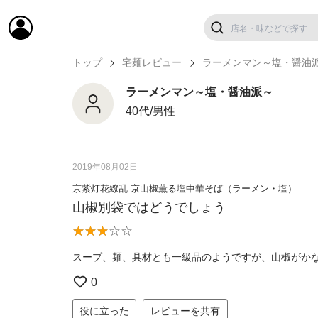
トップ
宅麺レビュー
ラーメンマン～塩・醤油
ラーメンマン～塩・醤油派～
40代/男性
2019年08月02日
京紫灯花繚乱 京山椒薫る塩中華そば（ラーメン・塩）
山椒別袋ではどうでしょう
スープ、麺、具材とも一級品のようですが、山椒がか
0
役に立った
レビューを共有