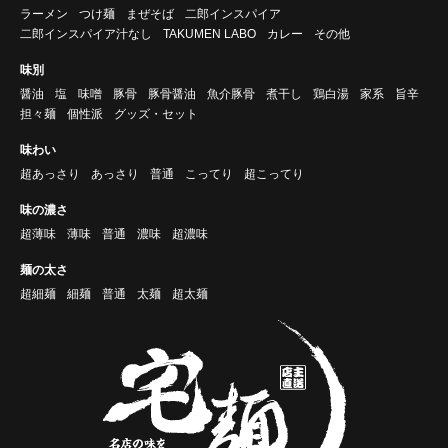
ラーメン
つけ麺
まぜそば
二郎インスパイア
二郎インスパイア汁なし
TAKUMEN LABO
カレー
その他
味別
醤油
塩
味噌
豚骨
豚骨醤油
魚介豚骨
煮干し
鶏白湯
家系
旨辛
担々麺
個性派
グッズ・セット
味わい
超あっさり
あっさり
普通
こってり
超こってり
味の濃さ
超薄味
薄味
普通
濃味
超濃味
麺の太さ
超細麺
細麺
普通
太麺
超太麺