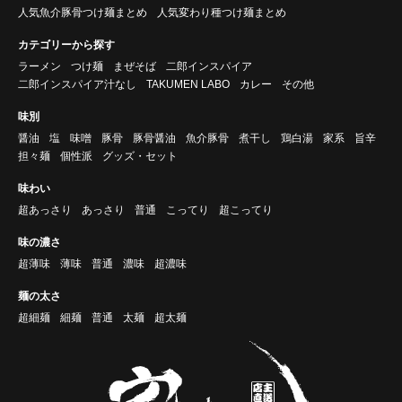
人気魚介豚骨つけ麺まとめ
人気変わり種つけ麺まとめ
カテゴリーから探す
ラーメン
つけ麺
まぜそば
二郎インスパイア
二郎インスパイア汁なし
TAKUMEN LABO
カレー
その他
味別
醤油
塩
味噌
豚骨
豚骨醤油
魚介豚骨
煮干し
鶏白湯
家系
旨辛
担々麺
個性派
グッズ・セット
味わい
超あっさり
あっさり
普通
こってり
超こってり
味の濃さ
超薄味
薄味
普通
濃味
超濃味
麺の太さ
超細麺
細麺
普通
太麺
超太麺