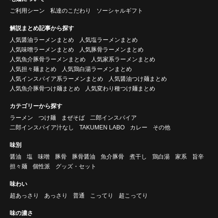
ご利用シーン
私達のこだわり
ソーシャルギフト
解説まとめ記事から探す
人気醤油ラーメンまとめ
人気塩ラーメンまとめ
人気味噌ラーメンまとめ
人気豚骨ラーメンまとめ
人気魚介豚骨ラーメンまとめ
人気家系ラーメンまとめ
人気担々麺まとめ
人気鶏白湯ラーメンまとめ
人気インスパイア系ラーメンまとめ
人気醤油つけ麺まとめ
人気魚介豚骨つけ麺まとめ
人気変わり種つけ麺まとめ
カテゴリーから探す
ラーメン
つけ麺
まぜそば
二郎インスパイア
二郎インスパイア汁なし
TAKUMEN LABO
カレー
その他
味別
醤油
塩
味噌
豚骨
豚骨醤油
魚介豚骨
煮干し
鶏白湯
家系
旨辛
担々麺
個性派
グッズ・セット
味わい
超あっさり
あっさり
普通
こってり
超こってり
味の濃さ