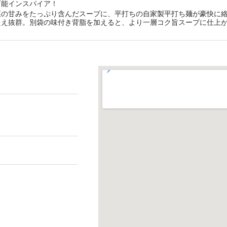
可能インスパイア！
菜の甘みをたっぷり含んだスープに、平打ちの自家製平打ち麺が豪快に
たえ抜群。別袋の味付き背脂を加えると、より一層コク旨スープに仕上