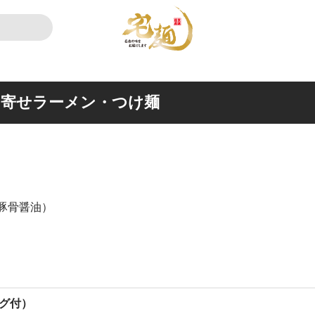
り寄せラーメン・つけ麺
豚骨醤油）
グ付）