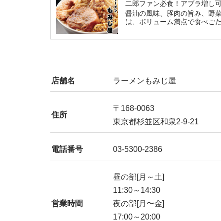
二郎ファン必食！アブラ増し
醤油の風味、豚肉の旨み、野
は、ボリューム満点で食べご
店舗名
ラーメンもみじ屋
〒168-0063
住所
東京都杉並区和泉2-9-21
電話番号
03-5300-2386
昼の部[月～土]
11:30～14:30
営業時間
夜の部[月〜金]
17:00～20:00