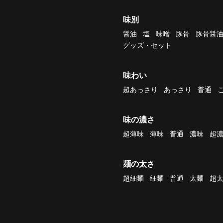
味別
醤油
塩
味噌
豚骨
豚骨醤
グッズ・セット
味わい
超あっさり
あっさり
普通
味の濃さ
超薄味
薄味
普通
濃味
超
麺の太さ
超細麺
細麺
普通
太麺
超