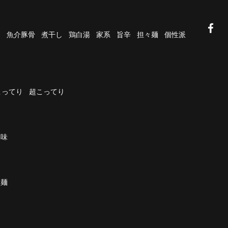
油
魚介豚骨
煮干し
鶏白湯
家系
旨辛
担々麺
個性派
こってり
超こってり
濃味
太麺