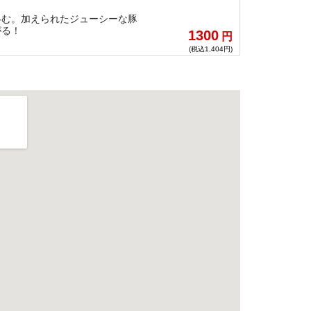
絡む。加えられたジューシーな豚
がる！
1300
円
(税込1,404円)