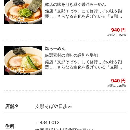
銘店の味を引き継ぐ醤油らーめん
銘店「支那そばや」にて修行しその味を踏
襲し、さらなる進化を遂げている「支那そ
ばや日歩未」。全国の良質な素材に、水に
もこだわり作られる。素材の味と風味が調
940
円
和したスープに、滑らかな食感が楽しめる
(税込1,015円)
自家製麺の相性抜群！
塩らーめん
厳選素材の旨味の調和を堪能
銘店「支那そばや」にて修行しその味を踏
襲し、さらなる進化を遂げている「支那そ
ばや日歩未」。全国の良質な素材に、水に
もこだわり作られる。素材の味がそのまま
940
円
染み渡る黄金スープと、滑らかな食感が楽
(税込1,015円)
しめる自家製麺の相性抜群！
店舗名
支那そばや日歩未
〒434-0012
住所