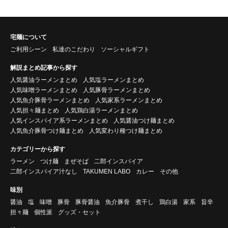
宅麺について
ご利用シーン
私達のこだわり
ソーシャルギフト
解説まとめ記事から探す
人気醤油ラーメンまとめ
人気塩ラーメンまとめ
人気味噌ラーメンまとめ
人気豚骨ラーメンまとめ
人気魚介豚骨ラーメンまとめ
人気家系ラーメンまとめ
人気担々麺まとめ
人気鶏白湯ラーメンまとめ
人気インスパイア系ラーメンまとめ
人気醤油つけ麺まとめ
人気魚介豚骨つけ麺まとめ
人気変わり種つけ麺まとめ
カテゴリーから探す
ラーメン
つけ麺
まぜそば
二郎インスパイア
二郎インスパイア汁なし
TAKUMEN LABO
カレー
その他
味別
醤油
塩
味噌
豚骨
豚骨醤油
魚介豚骨
煮干し
鶏白湯
家系
旨辛
担々麺
個性派
グッズ・セット