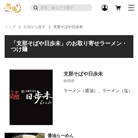
トップ
お店から探す
支那そばや日歩未
「支那そばや日歩未」のお取り寄せラーメン・
つけ麺
支那そばや日歩未
静岡県
ラーメン（醤油）、ラーメン（塩）
醤油らーめん