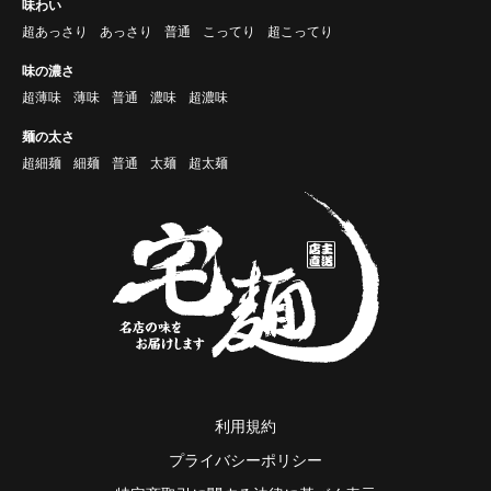
味わい
超あっさり
あっさり
普通
こってり
超こってり
味の濃さ
超薄味
薄味
普通
濃味
超濃味
麺の太さ
超細麺
細麺
普通
太麺
超太麺
利用規約
プライバシーポリシー