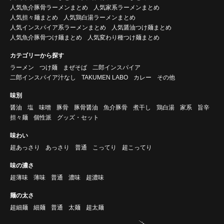
人気魚介豚骨ラーメンまとめ
人気家系ラーメンまとめ
人気担々麺まとめ
人気鶏白湯ラーメンまとめ
人気インスパイア系ラーメンまとめ
人気醤油つけ麺まとめ
人気魚介豚骨つけ麺まとめ
人気変わり種つけ麺まとめ
カテゴリーから探す
ラーメン
つけ麺
まぜそば
二郎インスパイア
二郎インスパイア汁なし
TAKUMEN LABO
カレー
その他
味別
醤油
塩
味噌
豚骨
豚骨醤油
魚介豚骨
煮干し
鶏白湯
家系
旨辛
担々麺
個性派
グッズ・セット
味わい
超あっさり
あっさり
普通
こってり
超こってり
味の濃さ
超薄味
薄味
普通
濃味
超濃味
麺の太さ
超細麺
細麺
普通
太麺
超太麺