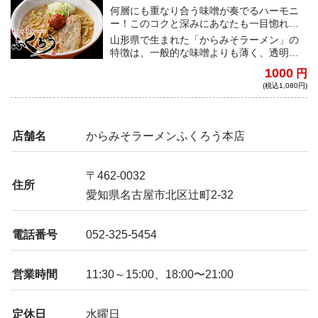
何層にも重なり合う味噌が奏でるハーモニ
ー！このコクと深みにあなたも一目惚れす
ること間違いなし！
山形県で生まれた「からみそラーメン」の
特徴は、一般的な味噌よりも薄く、透明度
の高い白いスープ。名古屋の地に合わせ、
1000
円
味噌の色が濃く独自にアレンジされた一杯
(税込1,080円)
になっている。
店舗名
からみそラーメンふくろう本店
〒462-0032
住所
愛知県名古屋市北区辻町2-32
電話番号
052-325-5454
営業時間
11:30～15:00、18:00〜21:00
定休日
水曜日