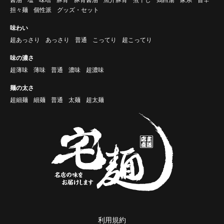
担々麺
個性派
グッズ・セット
味わい
超あっさり
あっさり
普通
こってり
超こってり
味の濃さ
超薄味
薄味
普通
濃味
超濃味
麺の太さ
超細麺
細麺
普通
太麺
超太麺
利用規約