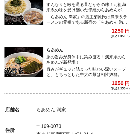
すんなりと喉を通る昔ながらの味！元祖満
来系の味を受け継いだ伝統のらあめんが宅
麺に初登場！
「らあめん 満家」の店主菊原氏は満来系ラ
ーメンの元祖である新宿の「らあめん 満
来」で修行をし、同じく激戦区の新宿は大
1250
円
久保の土地に開業。どこか懐かしさを感じ
(税込1,350円)
る味のあっさりとした醤油ベースの豚清湯
スープはただの醤油スープと侮ることなか
れ！クセがなく非常に受け入れやすいた
らあめん
め、あっという間に飲み干してしまう。
豚の旨みが身体中に染み渡る！満来系のら
「満来系」の中でも元祖である「らあめん
あめんが新登場！
満来」の味わいを忠実に表現した「らあめ
旨みがギュッと詰まった味わい深いスープ
ん 満家」の味わいはどこの誰にも真似する
と、もちっとした中太の麺は相性抜群。体
ことはできない。分厚い角切りチャーシュ
に沁みわたる、一度食べたら忘れられない
ーはボリューム満点でスープの中で圧倒的
1250
円
味わい！それでいて満足感抜群の「満来
な存在感を放つ。満足感抜群の「満来系」
(税込1,350円)
系」の一杯は必食！
の一杯が宅麺に登場するのは今回が初、こ
の絶好の機会を見逃すな！
店舗名
らあめん 満家
〒169-0073
住所