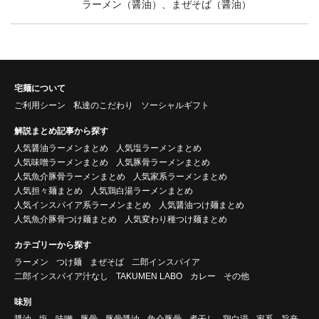
ラーメン（醤油）、まぜそば（醤油）
宅麺について
ご利用シーン
私達のこだわり
ソーシャルギフト
解説まとめ記事から探す
人気醤油ラーメンまとめ
人気塩ラーメンまとめ
人気味噌ラーメンまとめ
人気豚骨ラーメンまとめ
人気魚介豚骨ラーメンまとめ
人気家系ラーメンまとめ
人気担々麺まとめ
人気鶏白湯ラーメンまとめ
人気インスパイア系ラーメンまとめ
人気醤油つけ麺まとめ
人気魚介豚骨つけ麺まとめ
人気変わり種つけ麺まとめ
カテゴリーから探す
ラーメン
つけ麺
まぜそば
二郎インスパイア
二郎インスパイア汁なし
TAKUMEN LABO
カレー
その他
味別
醤油
塩
味噌
豚骨
豚骨醤油
魚介豚骨
煮干し
鶏白湯
家系
旨辛