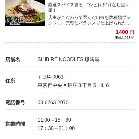
厳選スパイス香る、”シビれ系”汁なし担々
麺！
店主がこだわって選んだ山椒を数種類ブレ
ンドし、完璧なバランスで仕上げられた蝋
燭屋（ろうそくや）の汁なし担々麺は、食
1400
円
べたものを”シビれ”の世界に魅了する！
(税込1,512円)
店舗名
SHIBIRE NOODLES 蝋燭屋
〒104-0061
住所
東京都中央区銀座３丁目５−１６
電話番号
03-6263-2970
11:00～15：30
営業時間
17：30～21：00