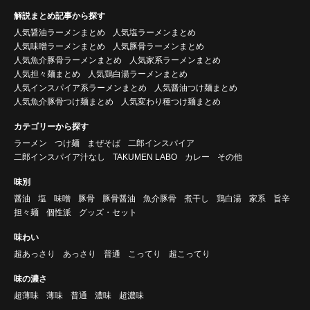
解説まとめ記事から探す
人気醤油ラーメンまとめ
人気塩ラーメンまとめ
人気味噌ラーメンまとめ
人気豚骨ラーメンまとめ
人気魚介豚骨ラーメンまとめ
人気家系ラーメンまとめ
人気担々麺まとめ
人気鶏白湯ラーメンまとめ
人気インスパイア系ラーメンまとめ
人気醤油つけ麺まとめ
人気魚介豚骨つけ麺まとめ
人気変わり種つけ麺まとめ
カテゴリーから探す
ラーメン
つけ麺
まぜそば
二郎インスパイア
二郎インスパイア汁なし
TAKUMEN LABO
カレー
その他
味別
醤油
塩
味噌
豚骨
豚骨醤油
魚介豚骨
煮干し
鶏白湯
家系
旨辛
担々麺
個性派
グッズ・セット
味わい
超あっさり
あっさり
普通
こってり
超こってり
味の濃さ
超薄味
薄味
普通
濃味
超濃味