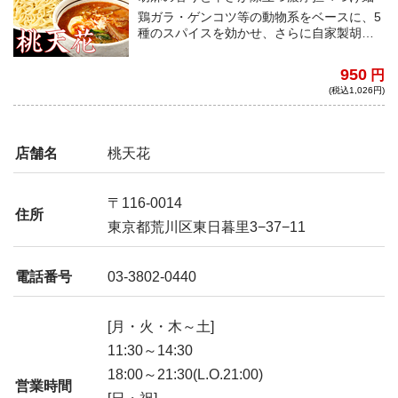
鶏ガラ・ゲンコツ等の動物系をベースに、5
種のスパイスを効かせ、さらに自家製胡麻
ペーストを加えた桃天花オリジナルの担々
つけ麺！濃厚ながらもクリーミー、そして
950
円
ほどよい辛さがクセになる一杯となってい
(税込1,026円)
る！
店舗名
桃天花
〒116-0014
住所
東京都荒川区東日暮里3−37−11
電話番号
03-3802-0440
[月・火・木～土]
11:30～14:30
18:00～21:30(L.O.21:00)
営業時間