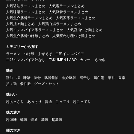
人気醤油ラーメンまとめ
人気塩ラーメンまとめ
人気味噌ラーメンまとめ
人気豚骨ラーメンまとめ
人気魚介豚骨ラーメンまとめ
人気家系ラーメンまとめ
人気担々麺まとめ
人気鶏白湯ラーメンまとめ
人気インスパイア系ラーメンまとめ
人気醤油つけ麺まとめ
人気魚介豚骨つけ麺まとめ
人気変わり種つけ麺まとめ
カテゴリーから探す
ラーメン
つけ麺
まぜそば
二郎インスパイア
二郎インスパイア汁なし
TAKUMEN LABO
カレー
その他
味別
醤油
塩
味噌
豚骨
豚骨醤油
魚介豚骨
煮干し
鶏白湯
家系
旨辛
担々麺
個性派
グッズ・セット
味わい
超あっさり
あっさり
普通
こってり
超こってり
味の濃さ
超薄味
薄味
普通
濃味
超濃味
麺の太さ