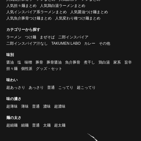
人気担々麺まとめ
人気鶏白湯ラーメンまとめ
人気インスパイア系ラーメンまとめ
人気醤油つけ麺まとめ
人気魚介豚骨つけ麺まとめ
人気変わり種つけ麺まとめ
カテゴリーから探す
ラーメン
つけ麺
まぜそば
二郎インスパイア
二郎インスパイア汁なし
TAKUMEN LABO
カレー
その他
味別
醤油
塩
味噌
豚骨
豚骨醤油
魚介豚骨
煮干し
鶏白湯
家系
旨辛
担々麺
個性派
グッズ・セット
味わい
超あっさり
あっさり
普通
こってり
超こってり
味の濃さ
超薄味
薄味
普通
濃味
超濃味
麺の太さ
超細麺
細麺
普通
太麺
超太麺