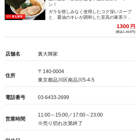
ン！
ガラを惜しみなく使用したコク深いスープ
と、醤油のキレが調和した至高の家系ラー
メン。食べ手を圧倒する衝撃的な逸品が鮮
1300
円
烈デビュー。
(税込1,404円)
店舗名
裏大輝家
〒140-0004
住所
東京都品川区南品川5-4-5
電話番号
03-6433-2699
11:00～15:00／17:00～23:00
営業時間
※売り切れ次第終了