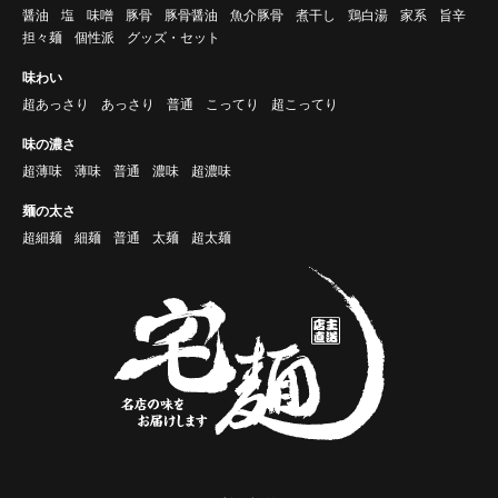
醤油
塩
味噌
豚骨
豚骨醤油
魚介豚骨
煮干し
鶏白湯
家系
旨辛
担々麺
個性派
グッズ・セット
味わい
超あっさり
あっさり
普通
こってり
超こってり
味の濃さ
超薄味
薄味
普通
濃味
超濃味
麺の太さ
超細麺
細麺
普通
太麺
超太麺