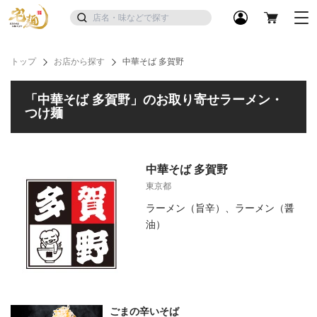
トップ
お店から探す
中華そば 多賀野
「中華そば 多賀野」のお取り寄せラーメン・
つけ麺
中華そば 多賀野
東京都
ラーメン（旨辛）、ラーメン（醤
油）
ごまの辛いそば