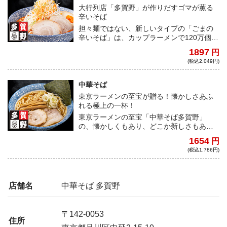
大行列店「多賀野」が作りだすゴマが薫る
辛いそば
担々麺ではない、新しいタイプの「ごまの
辛いそば」は、カップラーメンで120万個の
販売実績を持つ銘店「多賀野」のオリジナ
1897
円
ル商品。お酢のほのかな酸味と、豆板醤の
(税込2,049円)
上品な辛み、贅沢な練りゴマの香ばしさの
融合を楽しんで欲しい。
中華そば
東京ラーメンの至宝が贈る！懐かしさあふ
れる極上の一杯！
東京ラーメンの至宝「中華そば多賀野」
の、懐かしくもあり、どこか新しさもある
究極の中華そば。手間暇かけて作られた渾
1654
円
身の一杯は、地元住民を中心に連日長蛇の
(税込1,786円)
行列を作る。店先に流れるほのかの煮干し
の香りは、とても温かく、ホッとする懐か
しさがある。店主ご夫婦の人柄が表れた温
かく、奥深い一杯。まさに東京ラーメンの
店舗名
中華そば 多賀野
至宝と言える。
〒142-0053
住所