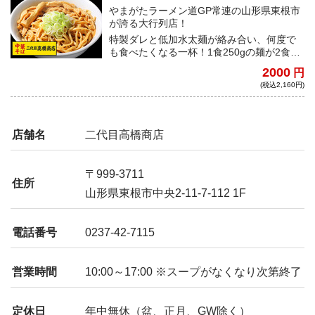
やまがたラーメン道GP常連の山形県東根市
が誇る大行列店！
特製ダレと低加水太麺が絡み合い、何度で
も食べたくなる一杯！1食250gの麺が2食入
ったボリューム満点の太麺を喰らい尽く
2000
円
せ！※麺2食は同じ袋に入っておりますが、
(税込2,160円)
1食ずつお召し上がりいただく事も可能で
す。
店舗名
二代目高橋商店
〒999-3711
住所
山形県東根市中央2-11-7-112 1F
電話番号
0237-42-7115
営業時間
10:00～17:00 ※スープがなくなり次第終了
定休日
年中無休（盆、正月、GW除く）