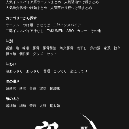
人気インスパイア系ラーメンまとめ
人気醤油つけ麺まとめ
人気魚介豚骨つけ麺まとめ
人気変わり種つけ麺まとめ
カテゴリーから探す
ラーメン
つけ麺
まぜそば
二郎インスパイア
二郎インスパイア汁なし
TAKUMEN LABO
カレー
その他
味別
醤油
塩
味噌
豚骨
豚骨醤油
魚介豚骨
煮干し
鶏白湯
家系
旨辛
担々麺
個性派
グッズ・セット
味わい
超あっさり
あっさり
普通
こってり
超こってり
味の濃さ
超薄味
薄味
普通
濃味
超濃味
麺の太さ
超細麺
細麺
普通
太麺
超太麺