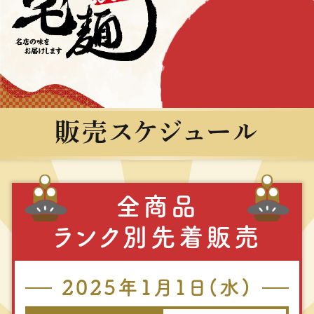
販売スケジュール
全商品
ランク別先着販売
2025年1⽉1⽇(水)