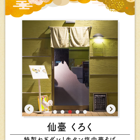
仙臺 くろく
特製ねぎダレ！⽜タン塩中華そば