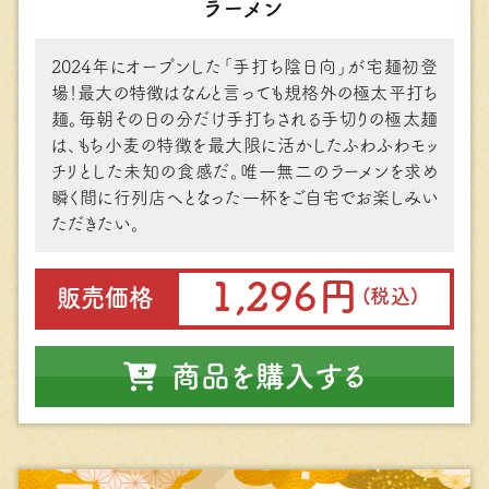
ラーメン
2024年にオープンした「⼿打ち陰⽇向」が宅麺初登
場！最⼤の特徴はなんと⾔っても規格外の極太平打ち
麺。毎朝その⽇の分だけ⼿打ちされる⼿切りの極太麺
は、もち⼩⻨の特徴を最⼤限に活かしたふわふわモッ
チリとした未知の⾷感だ。唯⼀無⼆のラーメンを求め
瞬く間に⾏列店へとなった⼀杯をご⾃宅でお楽しみい
ただきたい。
1,296円
販売価格
(税込)
商品を購入する