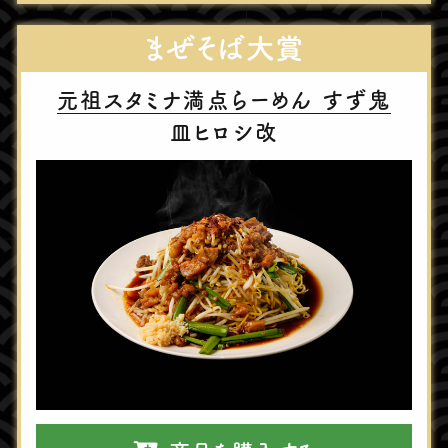
まぜそば⼤賞
元祖スタミナ満点らーめん すず⻤
⽫ヒロシ改