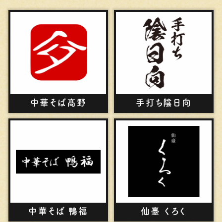
中華そば髙野
⼿打ち陰⽇向
中華そば 鴨福
仙臺 くろく