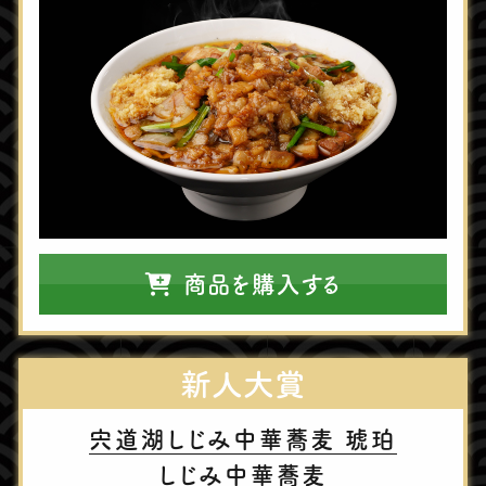
商品を購入する
新⼈⼤賞
宍道湖しじみ中華蕎⻨ 琥珀
しじみ中華蕎⻨