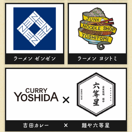
ラーメン ゼンゼン
ラーメン ヨシトミ
吉⽥カレー
麺や六等星