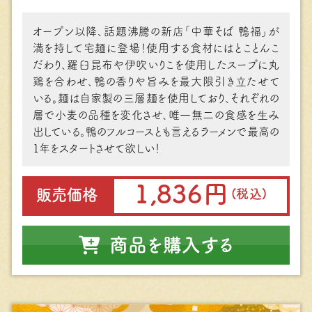
オープン以降、話題沸騰の新店「中華そば 鴨福」が
満を持して宅麺に登場！使⽤する⾷材にはとことんこ
だわり、羅⾅昆布や伊吹いりこを使⽤したスープに丸
鶏を合わせ、鴨の⾹りや旨みを最⼤限引き⽴たせて
いる。麺は⾃家製の三層麺を使⽤しており、それぞれの
層で⼩⻨の品種を変化させ、唯⼀無⼆の⾷感を⽣み
出している。鴨のフルコースとも⾔えるラーメンで最⾼の
1年をスタートさせて欲しい！
1,836円
販売価格
(税込)
商品を購入する