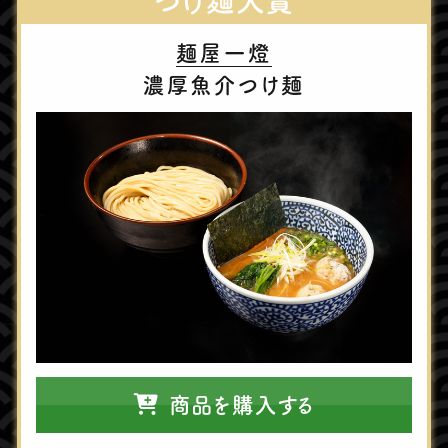
つけ麺⼤賞
麺屋⼀燈
濃厚⿂介つけ麺
商品を購入する