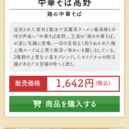
中華そば髙野
鶏の中華そば
追究された⾷材と製法で淡麗系ラーメン最⾼峰との
呼び声⾼い「中華そば髙野」。王道の「鶏の中華そば」
が遂に宅麺に登場。⼀切の妥協なく拘りぬかれた極
上鶏スープは上質で奥深い味わいを醸し出している。
2種類の上質な⼩⻨をブレンドしたオリジナルの特注
麺があなたを⾄福の時へと誘う。
1,642円
販売価格
(税込)
商品を購入する