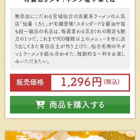
無添加にこだわる宮城仙台の淡麗系ラーメンの⼈気
店「仙臺 くろく」が宅麺登場！スタンダードな醤油や塩
も超⼀級品の名店は、毎週変わる気まぐれの限定も魅
⼒の1つだ。これまで900種類以上のメニューを世に送
り出してきた⻘⽥店主が作り上げた、仙台名物の⽜タ
ンとラーメンを組み合わせた、独創的な⼀杯をお楽し
みいただきたい。
1,296円
販売価格
(税込)
商品を購入する