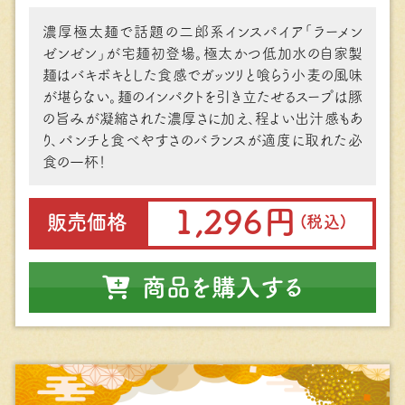
濃厚極太麺で話題の⼆郎系インスパイア「ラーメン
ゼンゼン」が宅麺初登場。極太かつ低加⽔の⾃家製
麺はバキボキとした⾷感でガッツリと喰らう⼩⻨の⾵味
が堪らない。麺のインパクトを引き⽴たせるスープは豚
の旨みが凝縮された濃厚さに加え、程よい出汁感もあ
り、パンチと⾷べやすさのバランスが適度に取れた必
⾷の⼀杯！
1,296円
販売価格
(税込)
商品を購入する