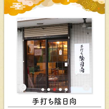
⼿打ち陰⽇向