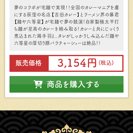
夢のコラボが宅麺で実現！！全国のカレーマニアを虜
にする荻窪の名店【吉⽥カレー】とラーメン界の暴君
【麺や六等星】が宅麺で夢の競演！⾃家製極太平打
ち麺が⾄⾼のカレーを絡み取る！カレーと共にじっくり
煮込まれた鶏⼿⽻と、タレがしっかりしみ込んだ麺や
六等星の厚切り豚バラチャーシューは絶品！！
3,154円
販売価格
(税込)
商品を購入する