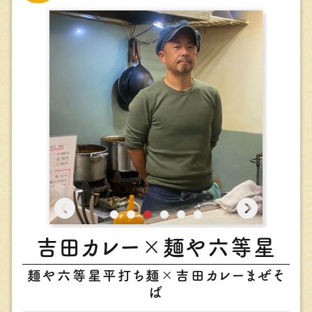
吉⽥カレー×麺や六等星
麺や六等星平打ち麺×吉⽥カレーまぜそ
ば