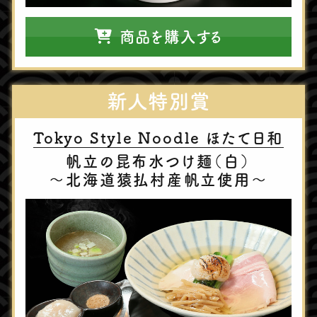
商品を購入する
新⼈特別賞
Tokyo Style Noodle ほたて⽇和
帆⽴の昆布⽔つけ麺（⽩）
〜北海道猿払村産帆⽴使⽤〜