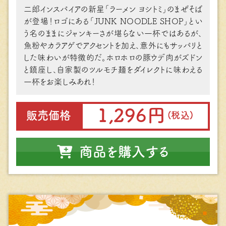
⼆郎インスパイアの新星「ラーメン ヨシトミ」のまぜそば
が登場！ロゴにある「JUNK NOODLE SHOP」とい
う名のままにジャンキーさが堪らない⼀杯ではあるが、
⿂粉やカラアゲでアクセントを加え、意外にもサッパリと
した味わいが特徴的だ。ホロホロの豚ウデ⾁がズドン
と鎮座し、⾃家製のツルモチ麺をダイレクトに味わえる
⼀杯をお楽しみあれ！
1,296円
販売価格
(税込)
商品を購入する