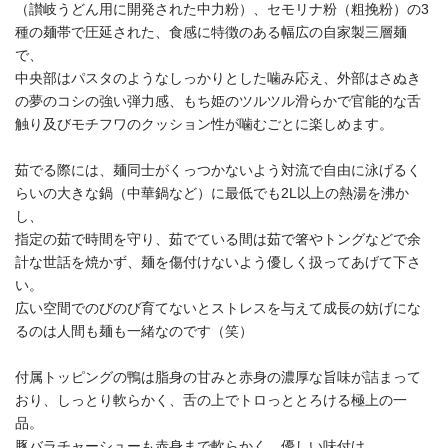
（讃岐うどん用に開発された中力粉）、セモリナ粉（粗挽粉）の3
種の麺帯で圧延された、食感に特徴のある幅広の自家製三層麺
で、
中央部はパスタのようなしっかりとした噛み応え、外部はさぬき
の夢のコシの強い弾力感、もち姫のツルツル滑らかで官能的な舌
触り及びモチフワのクッション性が噛むごとに楽しめます。
茹でる際には、麺同士がくっつかないよう対流で自由に泳げるく
らいの大きな鍋（中華鍋など）に最低でも2L以上の熱湯を沸か
し、
指定の茹で時間を守り、茹でている間は茹で箸やトングなどで余
計な世話を焼かず、麺を傷付けないよう優しく扱ってあげて下さ
い。
広い空間でのびのび育てないとストレスを与えて成長の妨げにな
るのは人間も麺も一緒なのです（笑）
付属トッピングの鴨は脂身の甘みと赤身の濃厚な旨味が詰まって
おり、しっとり軟らかく、舌の上でトロっととろける極上の一
品。
豚バラチャーシューも赤身まで軟らかく、優しい味付け。