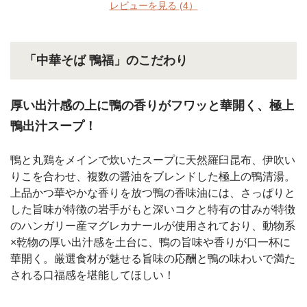
レビューを見る
(4）
「中華そば 鴨福」のこだわり
厚い出汁感の上に鴨の香りがフワッと華開く、極上
鴨出汁スープ！
鴨と丸鶏をメインで炊いたスープに天然羅臼昆布、伊吹い
りこを合わせ、複数の醤油をブレンドした極上の鴨清湯。
上品かつ華やかな香りを放つ鴨の香味油には、さっぱりと
した旨味が特徴の岩手がもと深いコクと特有の甘みが特徴
のハンガリー産マグレカナールが使用されており、動物系
×乾物の厚い出汁感を土台に、鴨の旨味や香りが口一杯に
華開く。厳選食材が魅せる旨味の応酬と鴨の味わいで満た
される口福感を堪能してほしい！