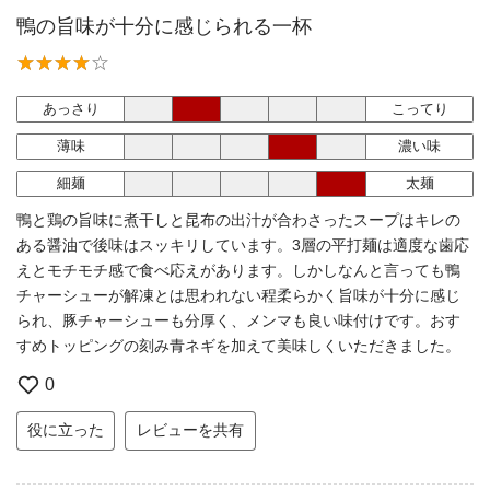
鴨の旨味が十分に感じられる一杯
あっさり
こってり
薄味
濃い味
細麺
太麺
鴨と鶏の旨味に煮干しと昆布の出汁が合わさったスープはキレの
ある醤油で後味はスッキリしています。3層の平打麺は適度な歯応
えとモチモチ感で食べ応えがあります。しかしなんと言っても鴨
チャーシューが解凍とは思われない程柔らかく旨味が十分に感じ
られ、豚チャーシューも分厚く、メンマも良い味付けです。おす
すめトッピングの刻み青ネギを加えて美味しくいただきました。
0
役に立った
レビューを共有