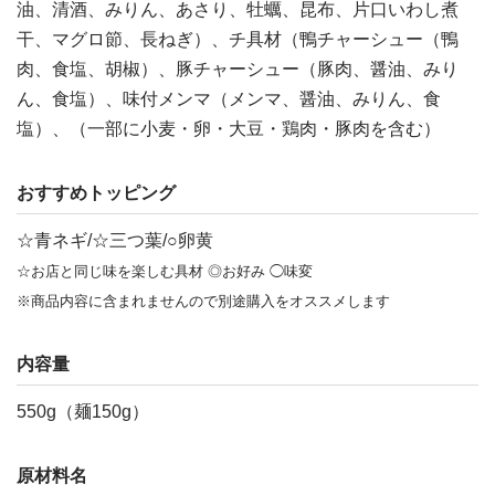
油、清酒、みりん、あさり、牡蠣、昆布、片口いわし煮
干、マグロ節、長ねぎ）、チ具材（鴨チャーシュー（鴨
肉、食塩、胡椒）、豚チャーシュー（豚肉、醤油、みり
ん、食塩）、味付メンマ（メンマ、醤油、みりん、食
塩）、（一部に小麦・卵・大豆・鶏肉・豚肉を含む）
おすすめトッピング
☆青ネギ/☆三つ葉/○卵黄
☆お店と同じ味を楽しむ具材 ◎お好み ◯味変
※商品内容に含まれませんので別途購入をオススメします
内容量
550g（麺150g）
原材料名