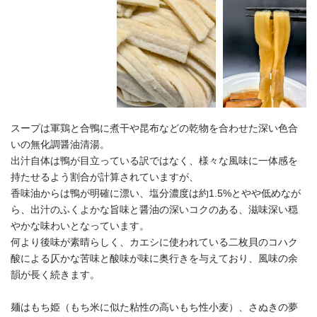
スープは軍鶏と合鴨に煮干や昆布などの乾物を合わせた深い色合
いの無化調醤油清湯。
出汁自体は鴨が目立っている訳ではなく、様々な風味に一体感を
持たせるよう割合が計算されていますが、
香味油からは鴨が明確に漂い、塩分濃度は約1.5%とやや低めなが
ら、出汁のふくよかな旨味と醤油の深いコクのある、滋味深い穏
やかな味わいとなっています。
何より後味が素晴らしく、カエシに使われている二枚貝のコハク
酸による仄かな苦味と酸味が味に奥行きを与えており、風味の余
韻が長く続きます。
麺はもち姫（もち米に似た粘性の高いもち性小麦）、さぬきの夢