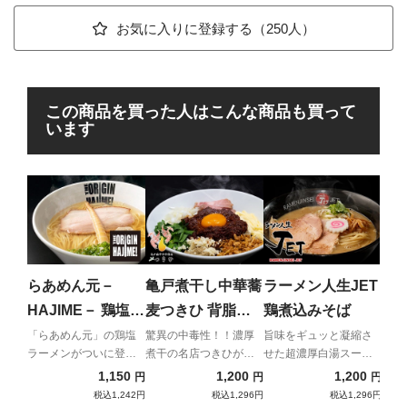
お気に入りに登録する（250人）
この商品を買った人はこんな商品も買って
います
新
プ
メ
日本
「ラ
らあめん元－
亀戸煮干し中華蕎
ラーメン人生JET
臨
HAJIME－ 鶏塩ら
麦つきひ 背脂辣
鶏煮込みそば
あめん
油の油そば
「らあめん元」の鶏塩
驚異の中毒性！！濃厚
旨味をギュッと凝縮さ
ラーメンがついに登
煮干の名店つきひが放
せた超濃厚白湯スープ
場！
つ、究極のジャンク背
で有名な関西の雄
1,150
1,200
1,200
円
円
円
脂まぜそば！とにか
税込1,242円
税込1,296円
税込1,296円