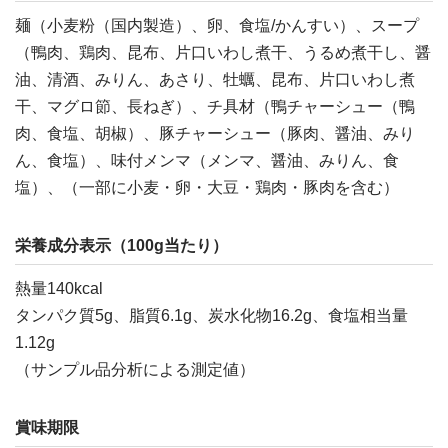
麺（小麦粉（国内製造）、卵、食塩/かんすい）、スープ
（鴨肉、鶏肉、昆布、片口いわし煮干、うるめ煮干し、醤
油、清酒、みりん、あさり、牡蠣、昆布、片口いわし煮
干、マグロ節、長ねぎ）、チ具材（鴨チャーシュー（鴨
肉、食塩、胡椒）、豚チャーシュー（豚肉、醤油、みり
ん、食塩）、味付メンマ（メンマ、醤油、みりん、食
塩）、（一部に小麦・卵・大豆・鶏肉・豚肉を含む）
栄養成分表示（100g当たり）
熱量140kcal
タンパク質5g、脂質6.1g、炭水化物16.2g、食塩相当量
1.12g
（サンプル品分析による測定値）
賞味期限