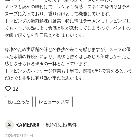
メンマも淡めの味付けでゴリシャキ食感、長ネギの輪切りは予め
スープに入っており、香り付けとして機能しています。
トッピングの湯煎解凍は厳禁、特に鴨はラーメンにトッピングし
てもスープの熱により食感と味が変わってしまうので、ベストの
状態で頂くなら別皿添えが好ましいです。
冷凍のため実店舗の味との多少の差こそ感じますが、スープの優
れた余韻の持続性により、食後も暫くはしみじみ美味しかったと
感じさせられる珠玉の一杯となっています。
トッピングのパッケージ作業も丁寧で、鴨福がECで買えるという
だけでも非常に有り難い事だと思います。
12
役に立った
レビューを共有
RAMEN60
・60代以上/男性
2025年02月16日