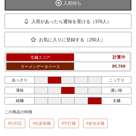
入荷待ち
入荷があったら通知を受ける（376人）
お気に入りに登録する（250人）
計算中
宅麺スコア
95.769
ラーメンデータベース
あっさり
こってり
薄味
濃い味
細麺
太麺
この商品の特徴
#行列店
#自家製麺
#平打麺
#多加水麺