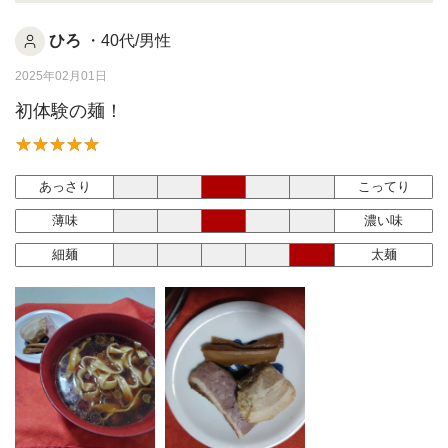
ひろ
・40代/男性
2025年02月01日
初体験の麺！
あっさり
こってり
薄味
濃い味
細麺
太麺