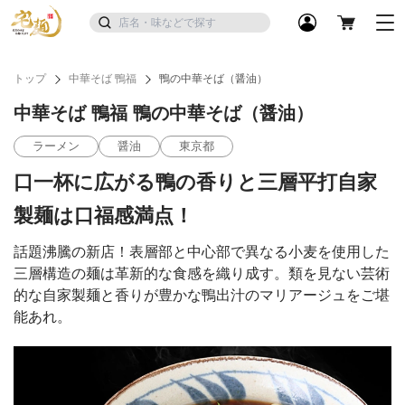
トップ
中華そば 鴨福
鴨の中華そば（醤油）
中華そば 鴨福 鴨の中華そば（醤油）
ラーメン
醤油
東京都
口一杯に広がる鴨の香りと三層平打自家
製麺は口福感満点！
話題沸騰の新店！表層部と中心部で異なる小麦を使用した
三層構造の麺は革新的な食感を織り成す。類を見ない芸術
的な自家製麺と香りが豊かな鴨出汁のマリアージュをご堪
能あれ。