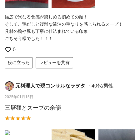
幅広で異なる食感が楽しめる初めての麺！
そして、鴨だしと複雑な醤油の重なりを感じられるスープ！
具材の鴨や豚も丁寧に仕込まれている印象！
ごちそう様でした！！！
0
役に立った
レビューを共有
元料理人で現コンサルなラヲタ
・40代/男性
2025年01月15日
三層麺とスープの余韻