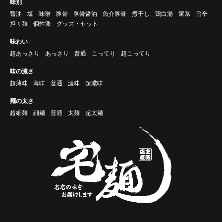
味別
醤油
塩
味噌
豚骨
豚骨醤油
魚介豚骨
煮干し
鶏白湯
家系
旨辛
担々麺
個性派
グッズ・セット
味わい
超あっさり
あっさり
普通
こってり
超こってり
味の濃さ
超薄味
薄味
普通
濃味
超濃味
麺の太さ
超細麺
細麺
普通
太麺
超太麺