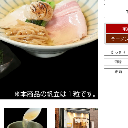
宅
ラーメ
あっさり
薄味
細麺