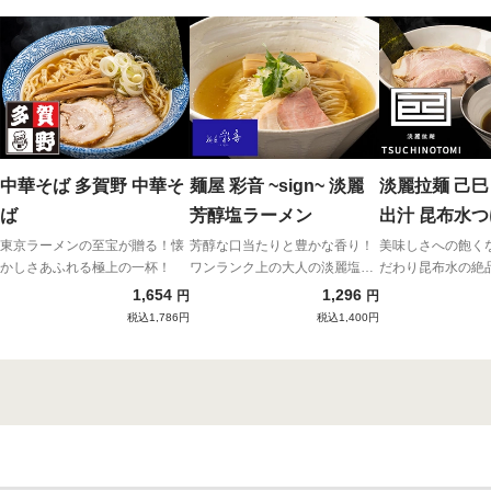
中華そば 多賀野 中華そ
麺屋 彩音 ~sign~ 淡麗
淡麗拉麺 己巳
ば
芳醇塩ラーメン
出汁 昆布水
東京ラーメンの至宝が贈る！懐
芳醇な口当たりと豊かな香り！
美味しさへの飽く
かしさあふれる極上の一杯！
ワンランク上の大人の淡麗塩ラ
だわり昆布水の絶
ーメン！
1,654
1,296
円
円
税込1,786円
税込1,400円