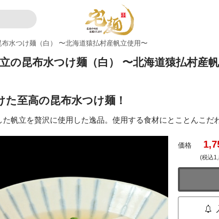
昆布水つけ麺（白） 〜北海道猿払村産帆立使用〜
たて日和 帆立の昆布水つけ麺（白） 〜北海道猿払村
けた至高の昆布水つけ麺！
した帆立を贅沢に使用した逸品。使用する食材にとことんこだ
1,7
価格
(税込1,