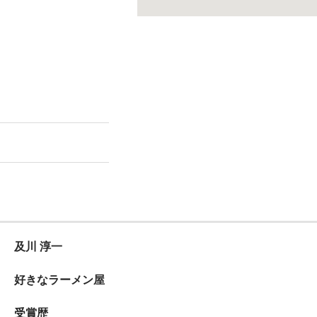
及川 淳一
好きなラーメン屋
受賞歴