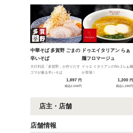
中華そば 多賀野 ごまの
ドゥエイタリアン らぁ
辛いそば
麺フロマージュ
大行列店「多賀野」が作りだす
ドゥエ イタリアンのNo.1らぁ麺
ゴマが薫る辛いそば
が登場！
1,897
1,200
円
円
税込2,049円
税込1,296円
店主・店舗
店舗情報