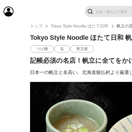
トップ
Tokyo Style Noodle ほたて日和
帆立の
Tokyo Style Noodle ほ
つけ麺
塩
東京都
記帳必須の名店！帆立に全てをか
日本一の帆立と名高い、北海道猿払村より厳選