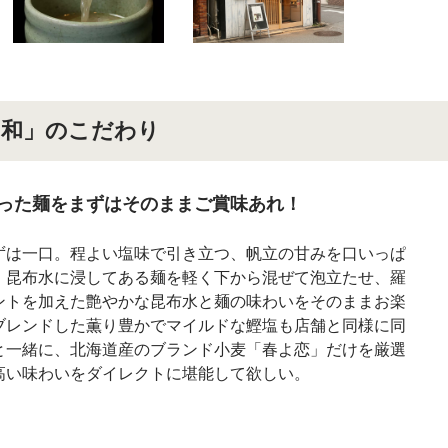
ほたて日和」のこだわり
った麺をまずはそのままご賞味あれ！
ずは一口。程よい塩味で引き立つ、帆立の甘みを口いっぱ
。昆布水に浸してある麺を軽く下から混ぜて泡立たせ、羅
ントを加えた艶やかな昆布水と麺の味わいをそのままお楽
ブレンドした薫り豊かでマイルドな鰹塩も店舗と同様に同
と一緒に、北海道産のブランド小麦「春よ恋」だけを厳選
高い味わいをダイレクトに堪能して欲しい。