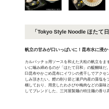
「Tokyo Style Noodle 
帆立の甘みが口いっぱいに！昆布水に浸か
カルパッチョ用ソースを和えた大粒の帆立をま
いに噛み締めるのが「ほたて日和」の醍醐味だ
臼昆布やかごめ昆布にイワシの煮干しでアクセ
しみ頂きたい。鰹の削り節と瀬戸内産の藻塩を
梱しており、用意したわさびや梅肉などの薬味
してブレンドした、三河屋製麺の特注麺の香り