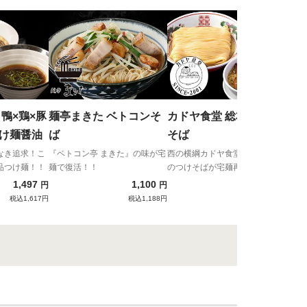
桜上
メン
話題
大型
 鴨×鶏×豚
麺亭まきた ベトコンそ
カドヤ食堂 総本店 つけ
つけ麺醤油
ば
そば
なき追求！こ
『ベトコン亭 まきた』の味が宅
西の横綱カドヤ食堂のNo.1人気
品つけ麺！！
麺で復活！！
のつけそばが宅麺再登場！
1,497
1,100
2,200
円
円
円
税込1,617円
税込1,188円
税込2,376円