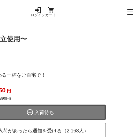
ログイン
カート
産帆立使用〜
わる一杯をご自宅で！
50
円
890円)
入荷待ち
入荷があったら通知を受ける（2,168人）