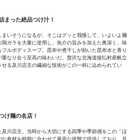
詰まった絶品つけ汁！
しまいそうになるが、そこはグッと我慢して、いよいよ麺
の鶏ガラを大量に使用し、魚介の旨みを加えた奥深く、味
るフルボディスープ。昆布や煮干しが効いた昆布水と香り
が重なり合う至高の味わいだ。贅沢な北海道猿払村産帆立
させる及川店主の繊細な技術がこの一杯に込められてい
つけ麺の名店！
た及川店主。当時から大切にする四季や季節感をこの「ほ
旬な食材を時期に合わせて最高な状態で提供しており、月