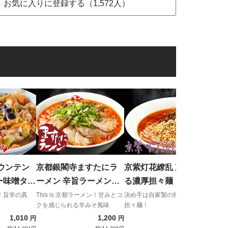
お気に入りに登録する（1,572人）
麺武
美味
油つ
ウンテン
京都銀閣寺ますたにラ
京紫灯花繚乱 京山椒薫
ー味噌タン
ーメン 辛旨ラーメンみ
る濃厚担々麺
そ風味 (大盛り・チャー
！旨辛の真
This is 京都ラーメン！甘みとコ
決め手は自家製の辣油。極上の
クを感じられる辛みそ風味
担々麺！
シュー5枚)
1,010
1,200
930
円
円
円