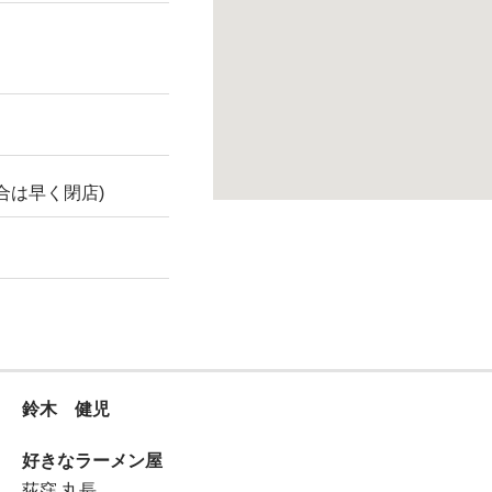
場合は早く閉店)
鈴木 健児
好きなラーメン屋
荻窪 丸長