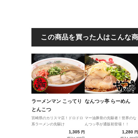
この商品を買った人はこんな
ラーメンマン こってり
なんつッ亭 らーめん
とんこつ
宮崎県のカリスマ店！ドロドロ
マー油豚骨の先駆者！世界のな
系ラーメンの先駆け
んつッ亭が通販初登場！！
1,305
1,280
円
円