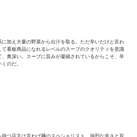
系に加え大量の野菜から出汁を取る。ただ辛いだけと言わ
して看板商品になれるレベルのスープのクオリティを意識
て、奥深い。スープに旨みが凝縮されているからこそ、辛
いくのだ。
を持つ店主は言わば麺のスペシャリスト。強烈な辛さと旨