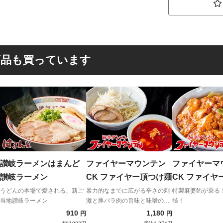
商品も買っています
讃岐ラーメンはまんど
ファイヤーマウンテン
ファイヤーマ
讃岐ラーメン
CK ファイヤー頂つけ麺
CK ファイヤ
メン
うどんの本場で愛される、新ご
暴力的なまでに広がる辛さの刺
特製麻婆餡が乗る
当地讃岐ラーメン
激と豚バラ肉の旨味と味噌のコ
髄！
ク！
910
1,180
円
円