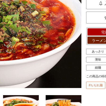
宅
ラーメ
あっさり
薄味
細麺
この商品の特
#ちぢれ麺