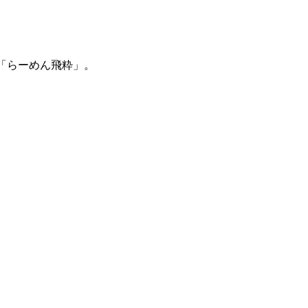
た「らーめん飛粋」。