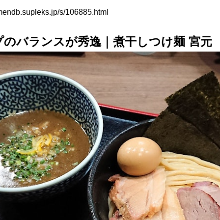
amendb.supleks.jp/s/106885.html
プのバランスが秀逸｜煮干しつけ麺 宮元