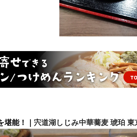
を堪能！｜
宍道湖しじみ中華蕎麦 琥珀 東