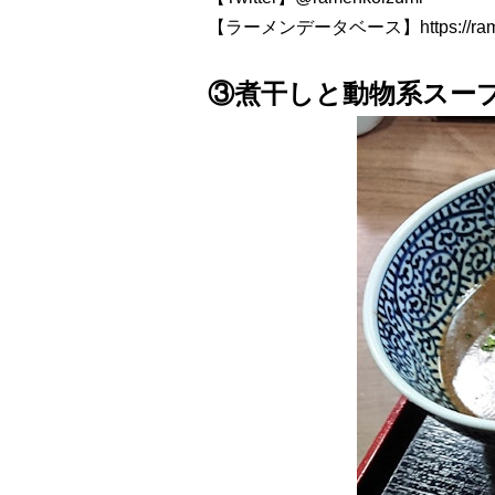
【ラーメンデータベース】
https://r
③煮干しと動物系スー