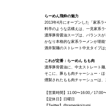
らーめん飛粋の魅力
2013年4月にオープンした「家系
料亭のような店構えは、一見家系ラ
濃厚豚骨醤油スープは、バランスが
かなり本格的な家系ラーメンが堪能
酒井製麺のストレート中太タイプは
これが定番：らーめん もも肉
濃厚豚骨醤油に、中太ストレート麺
そこに、豚もも肉チャーシュー・ほ
燻製されたもも肉チャーシューは、
【営業時間】11:00〜16:00／17:00〜
【定休日】日曜日
【Twitter】
@ramenkoizumi