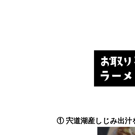
① 宍道湖産しじみ出汁