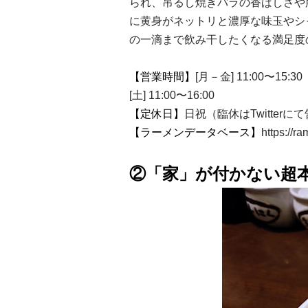
られ、吊るし焼きバラの香ばしさや
に黄身がネットリと濃厚な味玉やシ
の一滴まで飲み干したくなる満足度
【営業時間】
[月－金] 11:00〜15:30
[土] 11:00〜16:00
【定休日】
日祝（臨休はTwitter
【ラーメンデータベース】
https://r
②「家」が付かない超