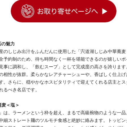
店の魅力
産のしじみ出汁をふんだんに使用した「宍道湖しじみ中華蕎麦 
全予約制のため、待ち時間なく一杯を堪能できるのが嬉しいポ
見事に調和し、「飲むスープ」として完成度の高さを誇ります
の相性が抜群。柔らかなレアチャーシューや、香ばしく仕上げ
す。さらに、穏やかなホスピタリティで迎えてくれる店主とス
れるべき名店です。
蕎麦＜塩＞
」は、ラーメンという枠を超え、まるで高級椀物のような一品
中細ストレート麺のツルモチ食感と絶妙に絡みます。トッピン