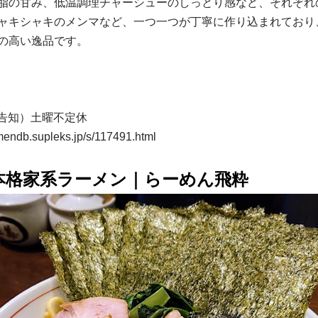
脂の甘み、低温調理チャーシューのしっとり感など、それぞれ
ャキシャキのメンマなど、一つ一つが丁寧に作り込まれており
の高い逸品です。
にて告知）土曜不定休
amendb.supleks.jp/s/117491.html
本格家系ラーメン｜らーめん飛粋