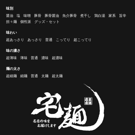
味別
醤油
塩
味噌
豚骨
豚骨醤油
魚介豚骨
煮干し
鶏白湯
家系
旨辛
担々麺
個性派
グッズ・セット
味わい
超あっさり
あっさり
普通
こってり
超こってり
味の濃さ
超薄味
薄味
普通
濃味
超濃味
麺の太さ
超細麺
細麺
普通
太麺
超太麺