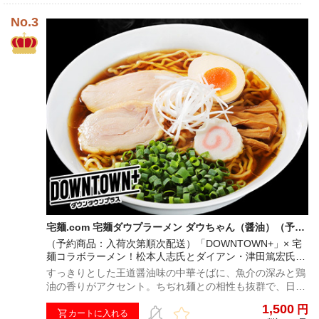
にて配送手続きをさせていただきます。発送完了メールに
記載の配送伝票番号を元に、ヤマト運輸へお問い合わせい
ただきますと、ヤマト運輸保管期間内での配送日をご変更
いただけます。※予約販売商品と他の商品を同時に購入さ
れた場合、まとめて発送されるため、予約販売商品発送時
期に発送させていただきます。
宅麺.com 宅麺ダウプラーメン ダウちゃん（醤油）（予約
商品：入荷次第順次配送）
（予約商品：入荷次第順次配送）「DOWNTOWN+」× 宅
麺コラボラーメン！松本人志氏とダイアン・津田篤宏氏が
作り上げた究極の味をご賞味あれ！
すっきりとした王道醤油味の中華そばに、魚介の深みと鶏
油の香りがアクセント。ちぢれ麺との相性も抜群で、日本
人のDNAに訴えかけるような、どこか懐かしくも、新しい
1,500
円
中華そば！※注文時に配送希望日をご選択いただいた場合
カートに入れる