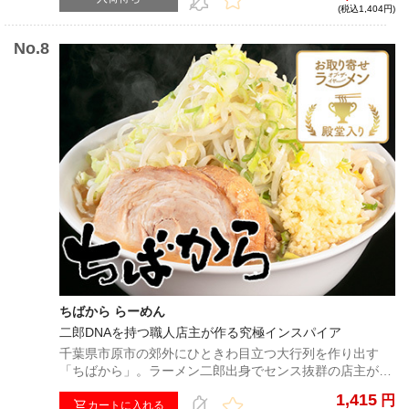
(税込1,404円)
上がる！
ちばから らーめん
二郎DNAを持つ職人店主が作る究極インスパイア
千葉県市原市の郊外にひときわ目立つ大行列を作り出す
「ちばから」。ラーメン二郎出身でセンス抜群の店主が作
るラーメンは、荒々しさの中に繊細なバランスが感じら
1,415
円
れ、二郎インスパイア系の中でもトップレベルの実力と人
カートに入れる