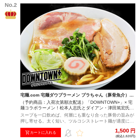
宅麺.com 宅麺ダウプラーメン プラちゃん（豚骨魚介）
（予約商品：入荷次第順次配送）
（予約商品：入荷次第順次配送）「DOWNTOWN+」× 宅
麺コラボラーメン！松本人志氏とダイアン・津田篤宏氏が
作り上げた究極の味をご賞味あれ！
スープを一口飲めば、何層にも重なり合った豚骨の旨みが
押し寄せる。太く短い、ツルコシストレート麺が適度にス
ープをすくい、小麦の豊かな香りと合わさり、鼻腔を駆け
1,500
円
抜ける、完成度抜群の一杯！※注文時に配送希望日をご選
カートに入れる
(税込1,620円)
択いただいた場合でも、ご案内させていただきました日程