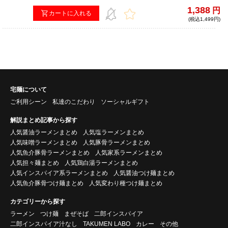
とは異なり、豚肉からの旨味がスープに溶け出した、口当
1,388
円
たりまろやかで超クリーミーな味わいになっている。もち
カートに入れる
(税込1,499円)
ろん、煮干しの旨みも抜群！ オリジナルの味が変化してし
まうことを嫌う店主が、冷凍との相性がよいため、これな
らと販売に至った一杯。 「煮干ラーメンの聖地」と言われ
る「中華ソバ伊吹」から、日本最高峰の煮干しの使い手・
三村店主が送る、至高の一杯をご堪能あれ！
宅麺について
ご利用シーン
私達のこだわり
ソーシャルギフト
解説まとめ記事から探す
人気醤油ラーメンまとめ
人気塩ラーメンまとめ
人気味噌ラーメンまとめ
人気豚骨ラーメンまとめ
人気魚介豚骨ラーメンまとめ
人気家系ラーメンまとめ
人気担々麺まとめ
人気鶏白湯ラーメンまとめ
人気インスパイア系ラーメンまとめ
人気醤油つけ麺まとめ
人気魚介豚骨つけ麺まとめ
人気変わり種つけ麺まとめ
カテゴリーから探す
ラーメン
つけ麺
まぜそば
二郎インスパイア
二郎インスパイア汁なし
TAKUMEN LABO
カレー
その他