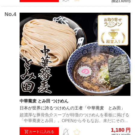
(税込1,620円)
でも、ご案内させていただきました日程にて配送手続きを
させていただきます。発送完了メールに記載の配送伝票番
号を元に、ヤマト運輸へお問い合わせいただきますと、ヤ
マト運輸保管期間内での配送日をご変更いただけます。※
予約販売商品と他の商品を同時に購入された場合、まとめ
て発送されるため、予約販売商品発送時期に発送させてい
ただきます。
中華蕎麦 とみ田 つけめん
日本が世界に誇るつけめんの王者「中華蕎麦 とみ田」
超濃厚な豚骨魚介スープが特徴のつけめんを看板に掲げる
「中華蕎麦とみ田」。OPENから今もなお、未だにその味
を求めて早朝から行列を成す。小麦粉から独自開発した、
1,180
円
唯一無二の自家製極太麺は、他店の店主も舌を巻くほどの
カートに入れる