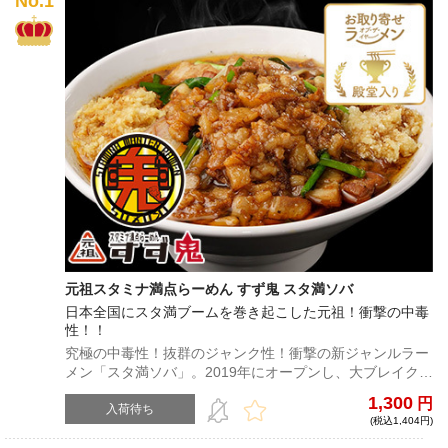
元祖スタミナ満点らーめん すず鬼 スタ満ソバ
日本全国にスタ満ブームを巻き起こした元祖！衝撃の中毒
性！！
究極の中毒性！抜群のジャンク性！衝撃の新ジャンルラー
メン「スタ満ソバ」。2019年にオープンし、大ブレイクを
果たした同店。今では各地に「すず鬼インスパイア系」が
1,300
円
出現し、「スタ満」の名は一気に全国区へ。スープのパン
入荷待ち
(税込1,404円)
チ力、麺の凶暴性、具材の量、全てが規格外！！