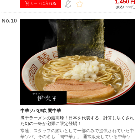
1,450
円
である。わいずの特徴はなんといっても濃厚な豚骨醤油ス
カートに入れる
(税込1,566円)
ープ。深みのある豚骨の香りと旨みに、醤油のキレがしっ
かり調和。パンチの効いた濃厚家系スープを演出してお
り、やみつきになること間違いなし！また燻製されたチャ
ーシューはジューシーな味わいで、ラーメンはもちろんラ
イスと合わせても楽しむことができる。具材からスープま
でこだわり抜かれた極上の家系ラーメンをぜひ堪能してい
ただきたい！
中華ソバ伊吹 闇中華
煮干ラーメンの最高峰！日本を代表する、計算し尽くされ
た幻の一杯が宅麺に限定登場！
常連、スタッフの賄いとして一部のみで提供されていた中
華ソバ、その名も「闇中華」。 通常販売している中華ソバ