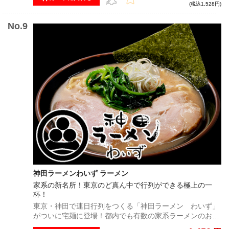
(税込1,528円)
気を誇る。
神田ラーメンわいず ラーメン
家系の新名所！東京のど真ん中で行列ができる極上の一
杯！
東京・神田で連日行列をつくる「神田ラーメン わいず」
がついに宅麺に登場！都内でも有数の家系ラーメンのお店
として名高く、全国から家系マニアを集めるほどの人気店