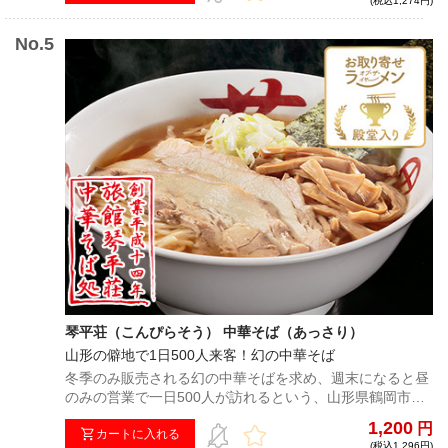
(税込1,274円)
完成度。
琴平荘（こんぴらそう） 中華そば（あっさり）
山形の僻地で1日500人来客！幻の中華そば
冬季のみ販売される幻の中華そばを求め、週末になると昼
のみの営業で一日500人が訪れるという、山形県鶴岡市に
ある旅館「琴平荘」。上質な淡麗醤油スープ、自家製ちぢ
1,200
円
れ麺、国産チャーシューとこだわりメンマが芸術的なハー
カートに入れる
(税込1,296円)