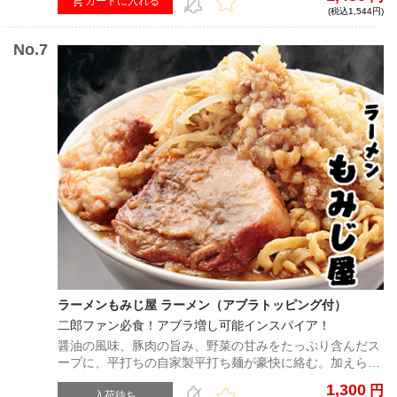
カートに入れる
(税込1,544円)
ラーメンもみじ屋 ラーメン（アブラトッピング付）
二郎ファン必食！アブラ増し可能インスパイア！
醤油の風味、豚肉の旨み、野菜の甘みをたっぷり含んだス
ープに、平打ちの自家製平打ち麺が豪快に絡む。加えられ
たジューシーな豚は、ボリューム満点で食べごたえ抜群。
1,300
円
別袋の味付き背脂を加えると、より一層コク旨スープに仕
入荷待ち