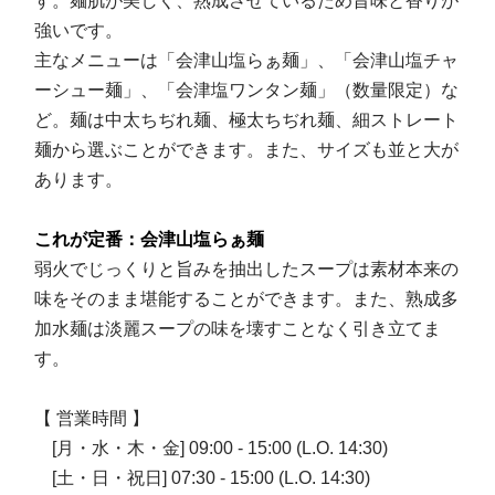
す。麺肌が美しく、熟成させているため旨味と香りが
強いです。
主なメニューは「会津山塩らぁ麺」、「会津山塩チャ
ーシュー麺」、「会津塩ワンタン麺」（数量限定）な
ど。麺は中太ちぢれ麺、極太ちぢれ麺、細ストレート
麺から選ぶことができます。また、サイズも並と大が
あります。
これが定番：会津山塩らぁ麺
弱火でじっくりと旨みを抽出したスープは素材本来の
味をそのまま堪能することができます。また、熟成多
加水麺は淡麗スープの味を壊すことなく引き立てま
す。
【 営業時間 】
[月・水・木・金] 09:00 - 15:00 (L.O. 14:30)
[土・日・祝日] 07:30 - 15:00 (L.O. 14:30)