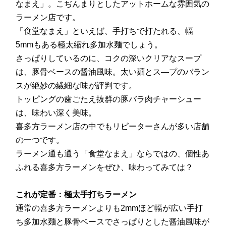
なまえ」。こぢんまりとしたアットホームな雰囲気の
ラーメン店です。
「食堂なまえ」といえば、手打ちで打たれる、幅
5mmもある極太縮れ多加水麺でしょう。
さっぱりしているのに、コクの深いクリアなスープ
は、豚骨ベースの醤油風味。太い麺とス―プのバラン
スが絶妙の繊細な味が評判です。
トッピングの歯ごたえ抜群の豚バラ肉チャーシュー
は、味わい深く美味。
喜多方ラーメン店の中でもリピーターさんが多い店舗
の一つです。
ラーメン通も通う「食堂なまえ」ならではの、個性あ
ふれる喜多方ラーメンをぜひ、味わってみては？
これが定番：極太手打ちラーメン
通常の喜多方ラーメンよりも2mmほど幅が広い手打
ち多加水麺と豚骨ベースでさっぱりとした醤油風味が