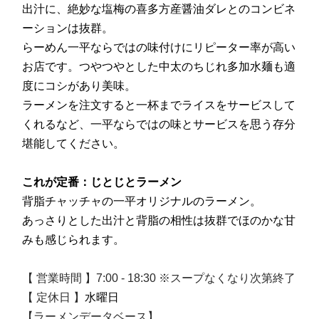
出汁に、絶妙な塩梅の喜多方産醤油ダレとのコンビネ
ーションは抜群。
らーめん一平ならではの味付けにリピーター率が高い
お店です。つやつやとした中太のちじれ多加水麺も適
度にコシがあり美味。
ラーメンを注文すると一杯までライスをサービスして
くれるなど、一平ならではの味とサービスを思う存分
堪能してください。
これが定番：じとじとラーメン
背脂チャッチャの一平オリジナルのラーメン。
あっさりとした出汁と背脂の相性は抜群でほのかな甘
みも感じられます。
【 営業時間 】7:00 - 18:30 ※スープなくなり次第終了
【 定休日 】
水曜日
【ラーメンデータベース】