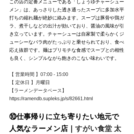
この店の定番メニューである「しょうゆチャーシュー
メン」は、あっさりした透き通ったスープに多加水平
打ちの縮れ麺が絶妙に絡みます。スープは豚骨や鶏ガ
ラ、煮干しなどの出汁が効いており、醤油の風味が引
き立っています。チャーシューは自家製で柔らかくジ
ューシーなバラ肉がたっぷりと乗せられており、食べ
応え抜群です。麺はプリモチな食感でスープとの相性
も良く、シンプルながら飽きのこない味わいです。
【 営業時間 】07:00 - 15:00
【 定休日 】月
曜日
【ラーメンデータベース】
https://ramendb.supleks.jp/s/82661.html
⑩仕事帰りに立ち寄りたい地元で
人気なラーメン店
｜
すがい食堂 太