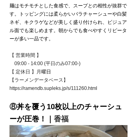
麺はモチモチとした食感で、スープとの相性が抜群で
す。トッピングには柔らかいバラチャーシューや白髪
ネギ、キクラゲなどが美しく盛り付けられ、ビジュア
ル面でも楽しめます。朝からでも食べやすくリピータ
ーが多い一品です。
【 営業時間 】
09:00 - 14:00 (平日のみ07:00-)
【 定休日 】月
曜日
【ラーメンデータベース】
https://ramendb.supleks.jp/s/111260.html
⑧
丼を覆う10枚以上のチャーシュ
ーが圧巻！
｜
香福