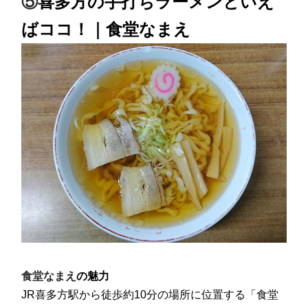
⑤
喜多方の手打ちラーメンといえ
ばココ！｜食堂なまえ
食堂なまえ
の魅力
JR喜多方駅から徒歩約10分の場所に位置する「食堂