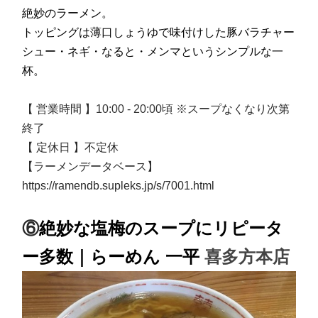
絶妙のラーメン。
トッピングは薄口しょうゆで味付けした豚バラチャー
シュー・ネギ・なると・メンマというシンプルな一
杯。
【 営業時間 】
10:00 - 20:00頃
※スープなくなり次第
終了
【 定休日 】不定休
【ラーメンデータベース】
https://ramendb.supleks.jp/s/7001.html
⑥
絶妙な塩梅のスープにリピータ
ー多数｜らーめん 一平
喜多方本店