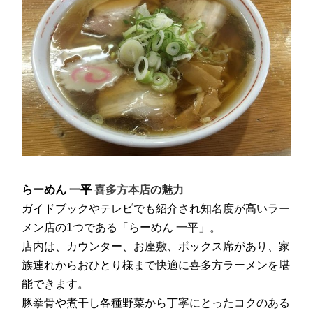
らーめん 一平
喜多方本店
の魅力
ガイドブックやテレビでも紹介され知名度が高いラー
メン店の1つである「らーめん 一平」。
店内は、カウンター、お座敷、ボックス席があり、家
族連れからおひとり様まで快適に喜多方ラーメンを堪
能できます。
豚拳骨や煮干し各種野菜から丁寧にとったコクのある