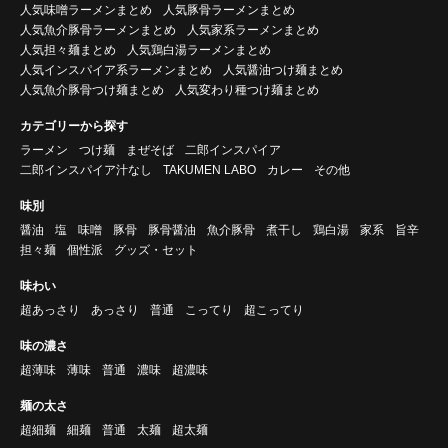
人気味噌ラーメンまとめ
人気豚骨ラーメンまとめ
人気魚介豚骨ラーメンまとめ
人気家系ラーメンまとめ
人気担々麺まとめ
人気鶏白湯ラーメンまとめ
人気インスパイア系ラーメンまとめ
人気醤油つけ麺まとめ
人気魚介豚骨つけ麺まとめ
人気変わり種つけ麺まとめ
カテゴリーから探す
ラーメン
つけ麺
まぜそば
二郎インスパイア
二郎インスパイア汁なし
TAKUMEN LABO
カレー
その他
味別
醤油
塩
味噌
豚骨
豚骨醤油
魚介豚骨
煮干し
鶏白湯
家系
旨辛
担々麺
個性派
グッズ・セット
味わい
超あっさり
あっさり
普通
こってり
超こってり
味の濃さ
超薄味
薄味
普通
濃味
超濃味
麺の太さ
超細麺
細麺
普通
太麺
超太麺