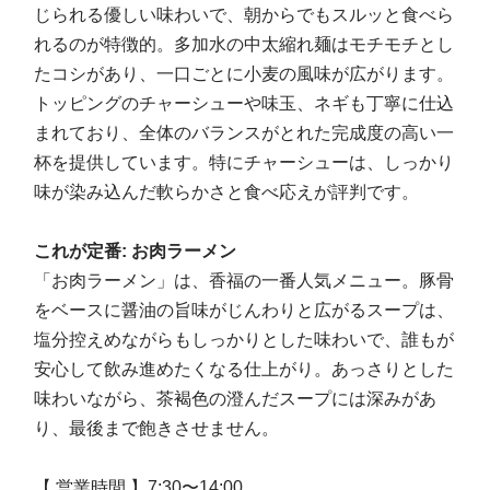
じられる優しい味わいで、朝からでもスルッと食べら
れるのが特徴的。多加水の中太縮れ麺はモチモチとし
たコシがあり、一口ごとに小麦の風味が広がります。
トッピングのチャーシューや味玉、ネギも丁寧に仕込
まれており、全体のバランスがとれた完成度の高い一
杯を提供しています。特にチャーシューは、しっかり
味が染み込んだ軟らかさと食べ応えが評判です。
これが定番: お肉ラーメン
「お肉ラーメン」は、香福の一番人気メニュー。豚骨
をベースに醤油の旨味がじんわりと広がるスープは、
塩分控えめながらもしっかりとした味わいで、誰もが
安心して飲み進めたくなる仕上がり。あっさりとした
味わいながら、茶褐色の澄んだスープには深みがあ
り、最後まで飽きさせません。
【 営業時間 】
7:30〜14:00