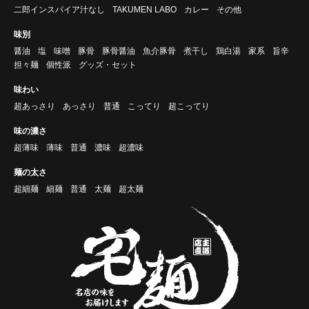
二郎インスパイア汁なし
TAKUMEN LABO
カレー
その他
味別
醤油
塩
味噌
豚骨
豚骨醤油
魚介豚骨
煮干し
鶏白湯
家系
旨辛
担々麺
個性派
グッズ・セット
味わい
超あっさり
あっさり
普通
こってり
超こってり
味の濃さ
超薄味
薄味
普通
濃味
超濃味
麺の太さ
超細麺
細麺
普通
太麺
超太麺