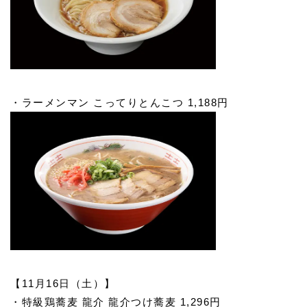
・ラーメンマン こってりとんこつ 1,188円
【11月16日（土）】
・特級鶏蕎麦 龍介 龍介つけ蕎麦 1,296円