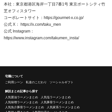
本社：東京都港区海岸一丁目7番1号 東京ポートシティ竹
芝オフィスタワー
コーポレートサイト：
https://gourmet-x.co.jp/
公式 X：
https://x.com/taku_men
公式 Instagram：
https://www.instagram.com/takumen_insta/
宅麺について
ご利用シーン
私達のこだわり
ソーシャルギフト
解説まとめ記事から探す
人気醤油ラーメンまとめ
人気塩ラーメンまとめ
人気味噌ラーメンまとめ
人気豚骨ラーメンまとめ
人気魚介豚骨ラーメンまとめ
人気家系ラーメンまとめ