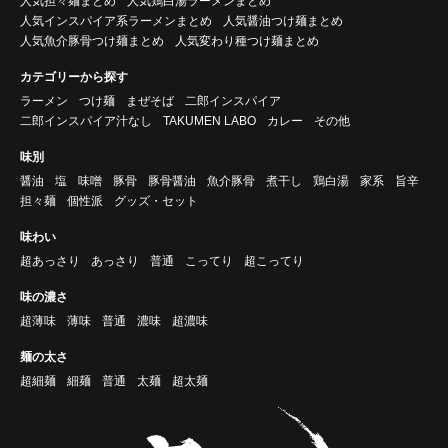
人気担々麺まとめ
人気鶏白湯ラーメンまとめ
人気インスパイア系ラーメンまとめ
人気醤油つけ麺まとめ
人気魚介豚骨つけ麺まとめ
人気変わり種つけ麺まとめ
カテゴリーから探す
ラーメン
つけ麺
まぜそば
二郎インスパイア
二郎インスパイア汁なし
TAKUMEN LABO
カレー
その他
味別
醤油
塩
味噌
豚骨
豚骨醤油
魚介豚骨
煮干し
鶏白湯
家系
旨辛
担々麺
個性派
グッズ・セット
味わい
超あっさり
あっさり
普通
こってり
超こってり
味の濃さ
超薄味
薄味
普通
濃味
超濃味
麺の太さ
超細麺
細麺
普通
太麺
超太麺