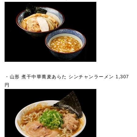
・山形 煮干中華蕎麦あらた シンチャンラーメン 1,307
円