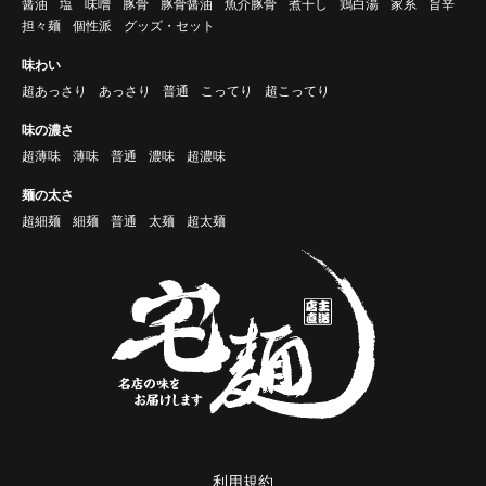
醤油
塩
味噌
豚骨
豚骨醤油
魚介豚骨
煮干し
鶏白湯
家系
旨辛
担々麺
個性派
グッズ・セット
味わい
超あっさり
あっさり
普通
こってり
超こってり
味の濃さ
超薄味
薄味
普通
濃味
超濃味
麺の太さ
超細麺
細麺
普通
太麺
超太麺
利用規約