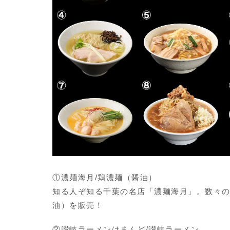
①濃麺海月/鶏濃麺（醤油）
知る人ぞ知る千葉の名店「濃麺海月」。数々
油）を販売！
②讃岐ラーメンはまんど/讃岐ラーメン