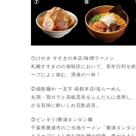
①けやき すすきの本店/味噌ラーメン
札幌すすきのの激戦区において、長年行列を
ープによく絡む、渾身の一杯！
②函館麺や 一文字 函館本店/塩らーめん
丸鶏・鶏ガラと高級昆布をふんだんに使用し
がる旨味に酔いしれ完飲必至。
③ビンギリ/勝浦タンタン麺
千葉県勝浦市のご当地ラーメン「勝浦タンタ
とスープによく絡む縮れ麺が特徴。箸が止ま